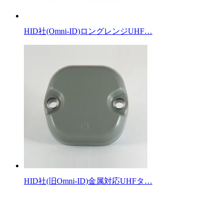
HID社(Omni-ID)ロングレンジUHF…
HID社(旧Omni-ID)金属対応UHFタ…