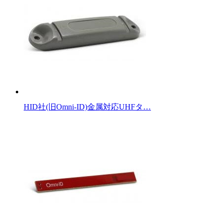
HID社(旧Omni-ID)金属対応UHFタ…