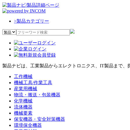
>
製品カテゴリー
製品ナビは、工業製品からエレクトロニクス、IT製品まで、
工作機械
機械工具/作業工具
産業用機械
物流・搬送・包装機器
化学機械
流体機器
機械要素
保安機器・安全対策機器
環境保全機器