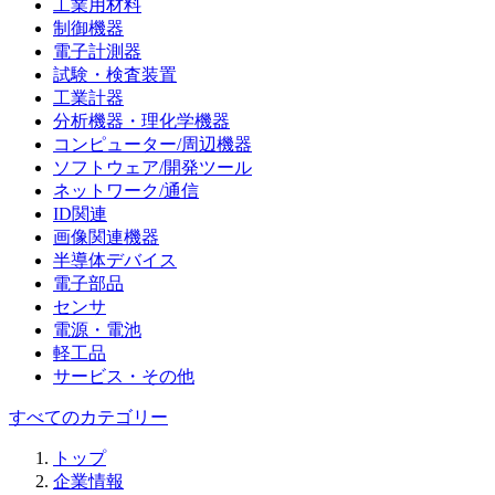
工業用材料
制御機器
電子計測器
試験・検査装置
工業計器
分析機器・理化学機器
コンピューター/周辺機器
ソフトウェア/開発ツール
ネットワーク/通信
ID関連
画像関連機器
半導体デバイス
電子部品
センサ
電源・電池
軽工品
サービス・その他
すべてのカテゴリー
トップ
企業情報