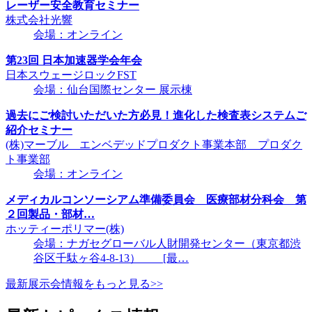
レーザー安全教育セミナー
株式会社光響
会場：オンライン
第23回 日本加速器学会年会
日本スウェージロックFST
会場：仙台国際センター 展示棟
過去にご検討いただいた方必見！進化した検査表システムご
紹介セミナー
(株)マーブル エンベデッドプロダクト事業本部 プロダク
ト事業部
会場：オンライン
メディカルコンソーシアム準備委員会 医療部材分科会 第
２回製品・部材…
ホッティーポリマー(株)
会場：ナガセグローバル人財開発センター（東京都渋
谷区千駄ヶ谷4-8-13） [最…
最新展示会情報をもっと見る>>