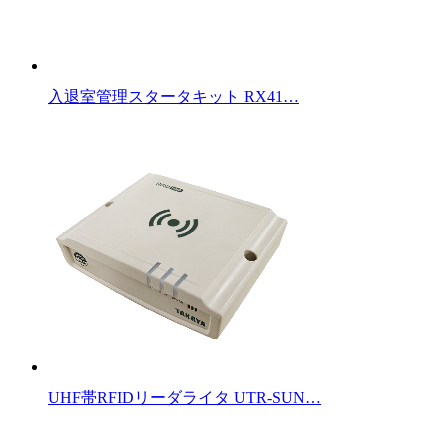
入退室管理スタータキット RX41…
UHF帯RFIDリーダライタ UTR-SUN…