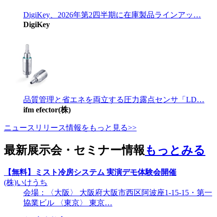
DigiKey、2026年第2四半期に在庫製品ラインアッ…
DigiKey
品質管理と省エネを両立する圧力露点センサ「LD…
ifm efector(株)
ニュースリリース情報をもっと見る>>
最新展示会・セミナー情報
もっとみる
【無料】ミスト冷房システム 実演デモ体験会開催
(株)いけうち
会場：〈大阪〉 大阪府大阪市西区阿波座1-15-15・第一
協業ビル 〈東京〉 東京…