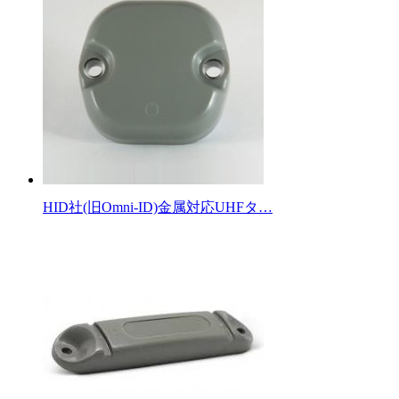
HID社(旧Omni-ID)金属対応UHFタ…