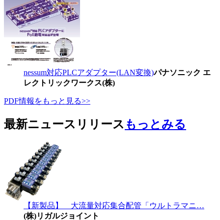
nessum対応PLCアダプター(LAN変換)
パナソニック エ
レクトリックワークス(株)
PDF情報をもっと見る>>
最新ニュースリリース
もっとみる
【新製品】 大流量対応集合配管「ウルトラマニ…
(株)リガルジョイント