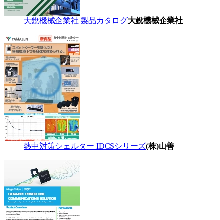
大銳機械企業社 製品カタログ
大銳機械企業社
熱中対策シェルター IDCSシリーズ
(株)山善