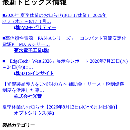
最新トピックス情報
■2026年 夏季休業のお知らせ(8/13-17休業） 2026年
8/13（木）～8/17（月…
(株)M2モビリティー
■高信頼性電源「PAN-Aシリーズ」、コンパクト直流安定化
電源P「MX-Aシリー…
菊水電子工業(株)
■「EdgeTech+ West 2026」展示会レポート 2026年7月23日(木)
～24日(金)に…
(株)DTSインサイト
【光響製品導入をご検討の方へ 補助金・リース・税制優遇
制度を活用した導…
株式会社光響
夏季休業のお知らせ【2026年8月12日(水)〜8月14日(金)】
オプトシリウス(株)
製品カテゴリー