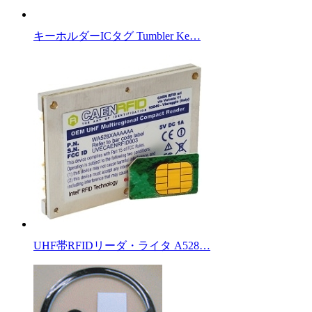
キーホルダーICタグ Tumbler Ke…
UHF帯RFIDリーダ・ライタ A528…