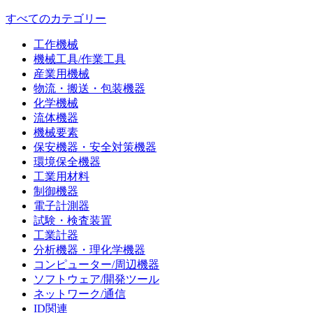
すべてのカテゴリー
工作機械
機械工具/作業工具
産業用機械
物流・搬送・包装機器
化学機械
流体機器
機械要素
保安機器・安全対策機器
環境保全機器
工業用材料
制御機器
電子計測器
試験・検査装置
工業計器
分析機器・理化学機器
コンピューター/周辺機器
ソフトウェア/開発ツール
ネットワーク/通信
ID関連