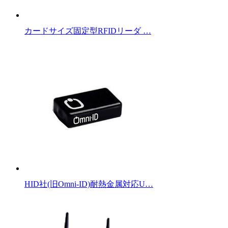
カードサイズ固定型RFIDリーダ …
HID社(旧Omni-ID)耐熱金属対応U…