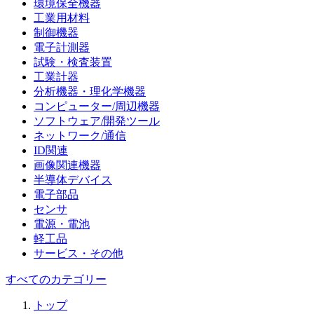
環境保全機器
工業用材料
制御機器
電子計測器
試験・検査装置
工業計器
分析機器・理化学機器
コンピューター/周辺機器
ソフトウェア/開発ツール
ネットワーク/通信
ID関連
画像関連機器
半導体デバイス
電子部品
センサ
電源・電池
軽工品
サービス・その他
すべてのカテゴリー
トップ