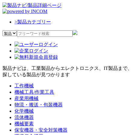
>
製品カテゴリー
製品ナビは、工業製品からエレクトロニクス、IT製品まで、
探している製品が見つかります
工作機械
機械工具/作業工具
産業用機械
物流・搬送・包装機器
化学機械
流体機器
機械要素
保安機器・安全対策機器