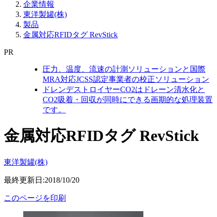
企業情報
東洋製罐(株)
製品
金属対応RFIDタグ RevStick
PR
圧力、温度、流速の計測ソリューションと国際
MRA対応JCSS認定事業者の校正ソリューション
ドレンデストロイヤーCO2はドレーン清水化と
CO2吸着・回収が同時にできる画期的な処理装置
です。
金属対応RFIDタグ RevStick
東洋製罐(株)
最終更新日:2018/10/20
このページを印刷