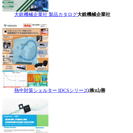
大銳機械企業社 製品カタログ
大銳機械企業社
熱中対策シェルター IDCSシリーズ
(株)山善