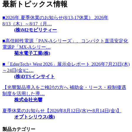
最新トピックス情報
■2026年 夏季休業のお知らせ(8/13-17休業） 2026年
8/13（木）～8/17（月…
(株)M2モビリティー
■高信頼性電源「PAN-Aシリーズ」、コンパクト直流安定化
電源P「MX-Aシリー…
菊水電子工業(株)
■「EdgeTech+ West 2026」展示会レポート 2026年7月23日(木)
～24日(金)に…
(株)DTSインサイト
【光響製品導入をご検討の方へ 補助金・リース・税制優遇
制度を活用した導…
株式会社光響
夏季休業のお知らせ【2026年8月12日(水)〜8月14日(金)】
オプトシリウス(株)
製品カテゴリー