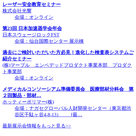
レーザー安全教育セミナー
株式会社光響
会場：オンライン
第23回 日本加速器学会年会
日本スウェージロックFST
会場：仙台国際センター 展示棟
過去にご検討いただいた方必見！進化した検査表システムご
紹介セミナー
(株)マーブル エンベデッドプロダクト事業本部 プロダク
ト事業部
会場：オンライン
メディカルコンソーシアム準備委員会 医療部材分科会 第
２回製品・部材…
ホッティーポリマー(株)
会場：ナガセグローバル人財開発センター（東京都渋
谷区千駄ヶ谷4-8-13） [最…
最新展示会情報をもっと見る>>