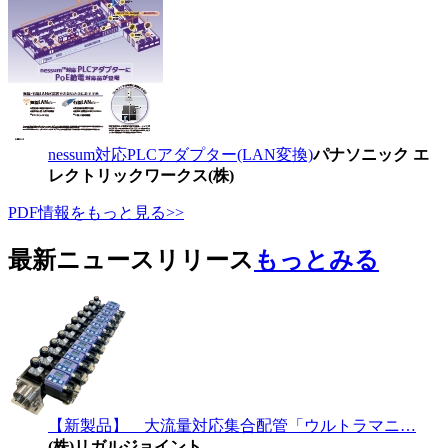
nessum対応PLCアダプター(LAN変換)
パナソニック エ
レクトリックワークス(株)
PDF情報をもっと見る>>
最新ニュースリリース
もっとみる
【新製品】 大流量対応集合配管「ウルトラマニ…
(株)リガルジョイント