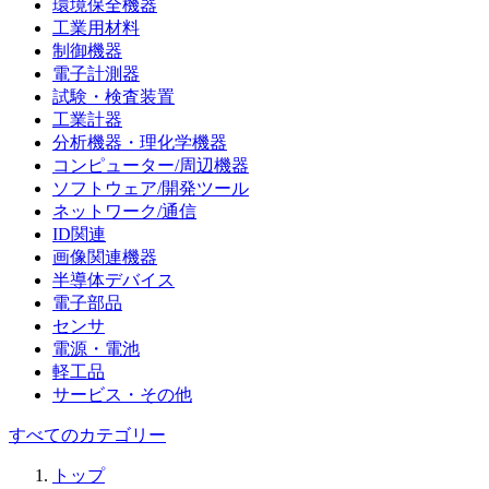
環境保全機器
工業用材料
制御機器
電子計測器
試験・検査装置
工業計器
分析機器・理化学機器
コンピューター/周辺機器
ソフトウェア/開発ツール
ネットワーク/通信
ID関連
画像関連機器
半導体デバイス
電子部品
センサ
電源・電池
軽工品
サービス・その他
すべてのカテゴリー
トップ