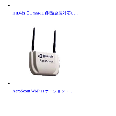
HID社(旧Omni-ID)耐熱金属対応U…
AeroScout Wi-Fiロケーション・…