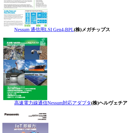
Nessum 通信用LSI Gen4-BPL
(株)メガチップス
高速電力線通信Nessum対応アダプタ
(株)ヘルヴェチア