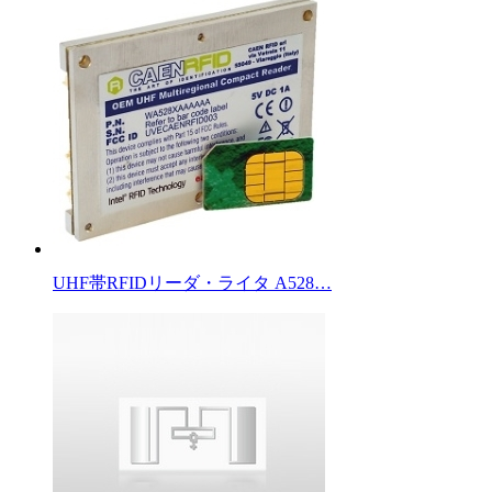
UHF帯RFIDリーダ・ライタ A528…