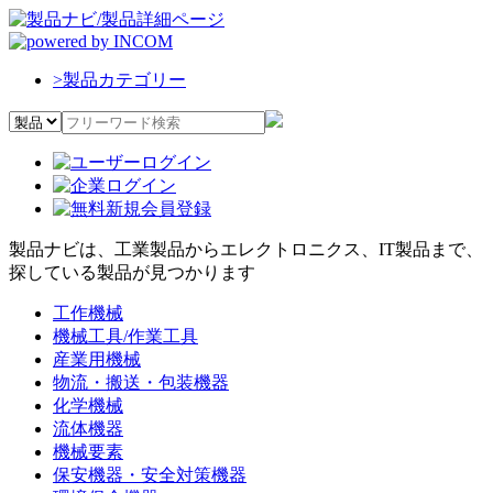
>
製品カテゴリー
製品ナビは、工業製品からエレクトロニクス、IT製品まで、
探している製品が見つかります
工作機械
機械工具/作業工具
産業用機械
物流・搬送・包装機器
化学機械
流体機器
機械要素
保安機器・安全対策機器