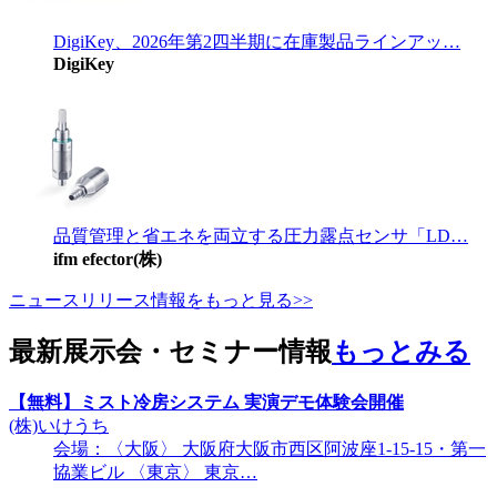
DigiKey、2026年第2四半期に在庫製品ラインアッ…
DigiKey
品質管理と省エネを両立する圧力露点センサ「LD…
ifm efector(株)
ニュースリリース情報をもっと見る>>
最新展示会・セミナー情報
もっとみる
【無料】ミスト冷房システム 実演デモ体験会開催
(株)いけうち
会場：〈大阪〉 大阪府大阪市西区阿波座1-15-15・第一
協業ビル 〈東京〉 東京…