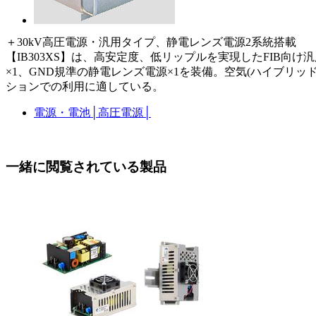
＋30kV高圧電源・汎用タイプ、静電レンズ電源2系統搭載
【IB303XS】は、高安定度、低リップルを実現したFIB
×1、GND規準の静電レンズ電源×1を装備。空気(ハイブリッ
ションでの利用に適している。
電源・電池
│
高圧電源
│
一緒に閲覧されている製品