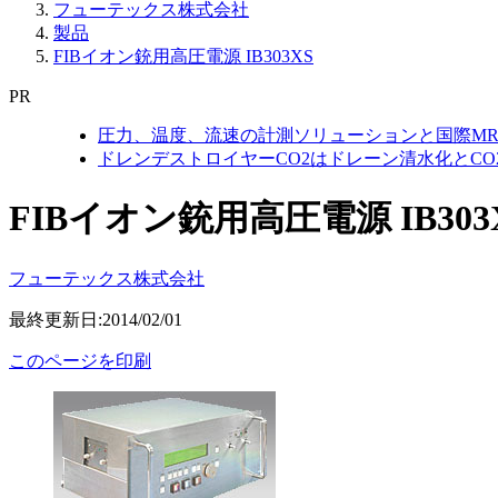
フューテックス株式会社
製品
FIBイオン銃用高圧電源 IB303XS
PR
圧力、温度、流速の計測ソリューションと国際MR
ドレンデストロイヤーCO2はドレーン清水化とC
FIBイオン銃用高圧電源 IB303
フューテックス株式会社
最終更新日:2014/02/01
このページを印刷