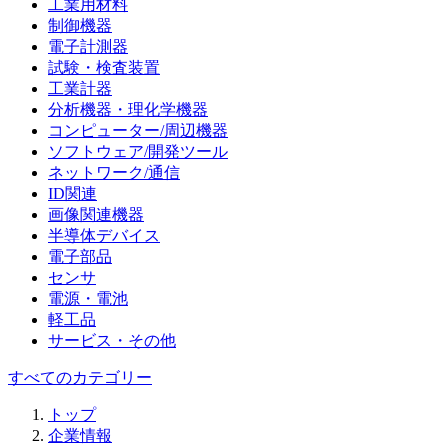
工業用材料
制御機器
電子計測器
試験・検査装置
工業計器
分析機器・理化学機器
コンピューター/周辺機器
ソフトウェア/開発ツール
ネットワーク/通信
ID関連
画像関連機器
半導体デバイス
電子部品
センサ
電源・電池
軽工品
サービス・その他
すべてのカテゴリー
トップ
企業情報