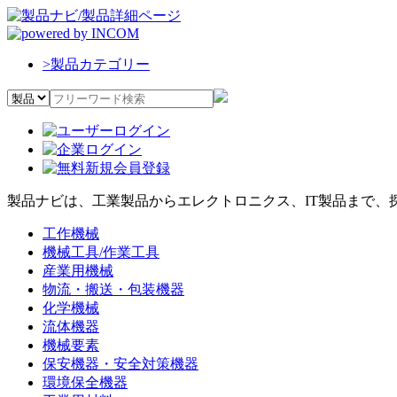
>
製品カテゴリー
製品ナビは、工業製品からエレクトロニクス、IT製品まで、
工作機械
機械工具/作業工具
産業用機械
物流・搬送・包装機器
化学機械
流体機器
機械要素
保安機器・安全対策機器
環境保全機器