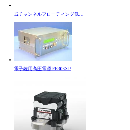
12チャンネルフローティング低…
電子銃用高圧電源 FE303XP