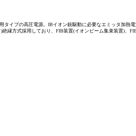
向け汎用タイプの高圧電源。IBイオン銃駆動に必要なエミッタ加
ド)絶縁方式採用しており、FIB装置(イオンビーム集束装置)、