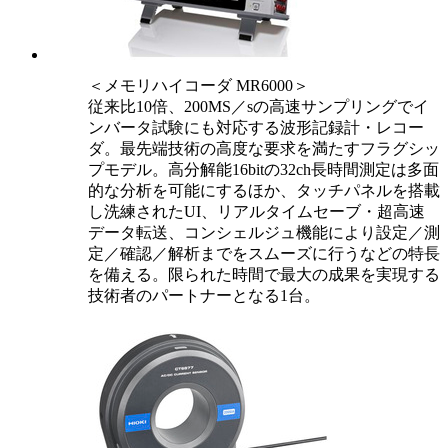
＜メモリハイコーダ MR6000＞
従来比10倍、200MS／sの高速サンプリングでイ
ンバータ試験にも対応する波形記録計・レコー
ダ。最先端技術の高度な要求を満たすフラグシッ
プモデル。高分解能16bitの32ch長時間測定は多面
的な分析を可能にするほか、タッチパネルを搭載
し洗練されたUI、リアルタイムセーブ・超高速
データ転送、コンシェルジュ機能により設定／測
定／確認／解析までをスムーズに行うなどの特長
を備える。限られた時間で最大の成果を実現する
技術者のパートナーとなる1台。