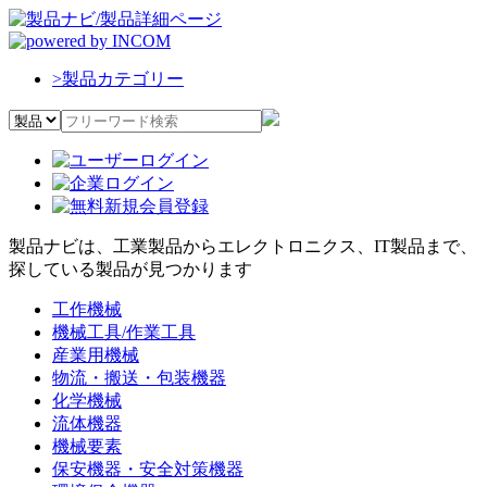
>
製品カテゴリー
製品ナビは、工業製品からエレクトロニクス、IT製品まで、
探している製品が見つかります
工作機械
機械工具/作業工具
産業用機械
物流・搬送・包装機器
化学機械
流体機器
機械要素
保安機器・安全対策機器