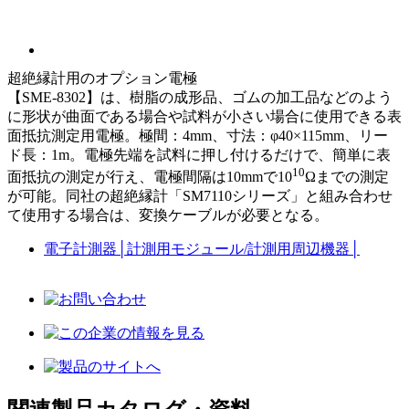
超絶縁計用のオプション電極
【SME-8302】は、樹脂の成形品、ゴムの加工品などのよう
に形状が曲面である場合や試料が小さい場合に使用できる表
面抵抗測定用電極。極間：4mm、寸法：φ40×115mm、リー
ド長：1m。電極先端を試料に押し付けるだけで、簡単に表
10
面抵抗の測定が行え、電極間隔は10mmで10
Ωまでの測定
が可能。同社の超絶縁計「SM7110シリーズ」と組み合わせ
て使用する場合は、変換ケーブルが必要となる。
電子計測器
│
計測用モジュール/計測用周辺機器
│