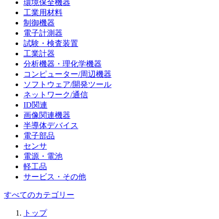
環境保全機器
工業用材料
制御機器
電子計測器
試験・検査装置
工業計器
分析機器・理化学機器
コンピューター/周辺機器
ソフトウェア/開発ツール
ネットワーク/通信
ID関連
画像関連機器
半導体デバイス
電子部品
センサ
電源・電池
軽工品
サービス・その他
すべてのカテゴリー
トップ