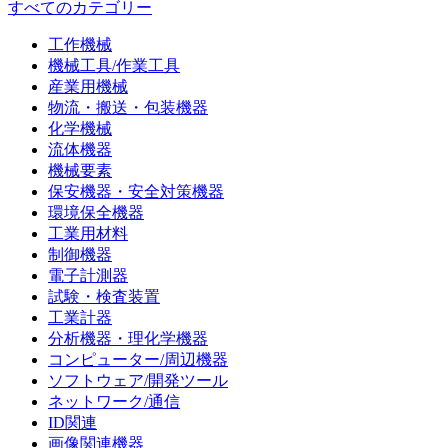
すべてのカテゴリー
工作機械
機械工具/作業工具
産業用機械
物流・搬送・包装機器
化学機械
流体機器
機械要素
保安機器・安全対策機器
環境保全機器
工業用材料
制御機器
電子計測器
試験・検査装置
工業計器
分析機器・理化学機器
コンピューター/周辺機器
ソフトウェア/開発ツール
ネットワーク/通信
ID関連
画像関連機器