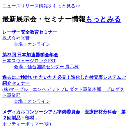
ニュースリリース情報をもっと見る>>
最新展示会・セミナー情報
もっとみる
レーザー安全教育セミナー
株式会社光響
会場：オンライン
第23回 日本加速器学会年会
日本スウェージロックFST
会場：仙台国際センター 展示棟
過去にご検討いただいた方必見！進化した検査表システムご
紹介セミナー
(株)マーブル エンベデッドプロダクト事業本部 プロダク
ト事業部
会場：オンライン
メディカルコンソーシアム準備委員会 医療部材分科会 第
２回製品・部材…
ホッティーポリマー(株)