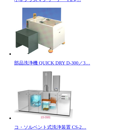
部品洗浄機 QUICK DRY D-300／3…
コ・ソルベント式洗浄装置 CS-2…