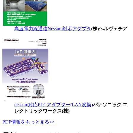
高速電力線通信Nessum対応アダプタ
(株)ヘルヴェチア
nessum対応PLCアダプター(LAN変換)
パナソニック エ
レクトリックワークス(株)
PDF情報をもっと見る>>