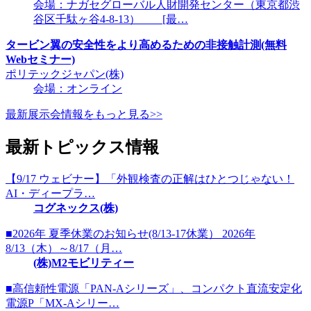
会場：ナガセグローバル人財開発センター（東京都渋
谷区千駄ヶ谷4-8-13） [最…
タービン翼の安全性をより高めるための非接触計測(無料
Webセミナー)
ポリテックジャパン(株)
会場：オンライン
最新展示会情報をもっと見る>>
最新トピックス情報
【9/17 ウェビナー】「外観検査の正解はひとつじゃない！
AI・ディープラ…
コグネックス(株)
■2026年 夏季休業のお知らせ(8/13-17休業） 2026年
8/13（木）～8/17（月…
(株)M2モビリティー
■高信頼性電源「PAN-Aシリーズ」、コンパクト直流安定化
電源P「MX-Aシリー…