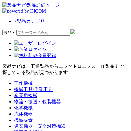
>
製品カテゴリー
製品ナビは、工業製品からエレクトロニクス、IT製品まで、
探している製品が見つかります
工作機械
機械工具/作業工具
産業用機械
物流・搬送・包装機器
化学機械
流体機器
機械要素
保安機器・安全対策機器