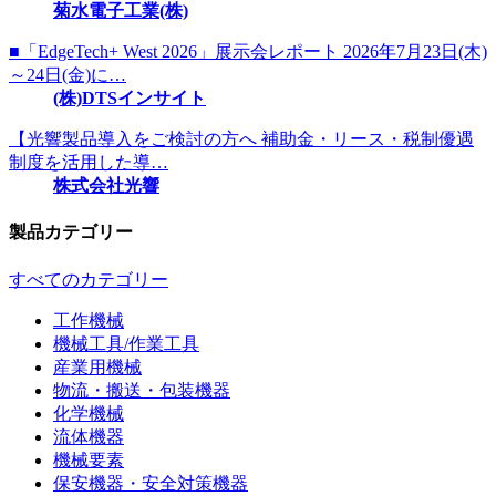
菊水電子工業(株)
■「EdgeTech+ West 2026」展示会レポート 2026年7月23日(木)
～24日(金)に…
(株)DTSインサイト
【光響製品導入をご検討の方へ 補助金・リース・税制優遇
制度を活用した導…
株式会社光響
製品カテゴリー
すべてのカテゴリー
工作機械
機械工具/作業工具
産業用機械
物流・搬送・包装機器
化学機械
流体機器
機械要素
保安機器・安全対策機器