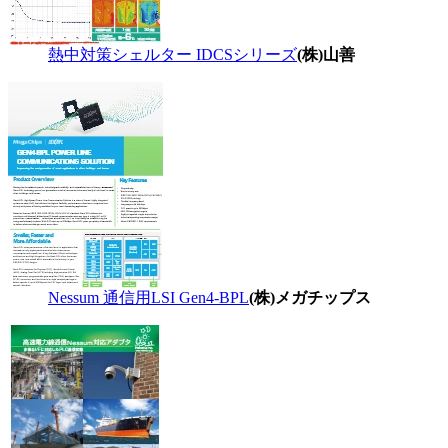
熱中対策シェルター IDCSシリーズ
(株)山善
Nessum 通信用LSI Gen4-BPL
(株)メガチップス