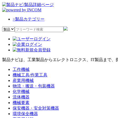
>
製品カテゴリー
製品ナビは、工業製品からエレクトロニクス、IT製品まで、
工作機械
機械工具/作業工具
産業用機械
物流・搬送・包装機器
化学機械
流体機器
機械要素
保安機器・安全対策機器
環境保全機器