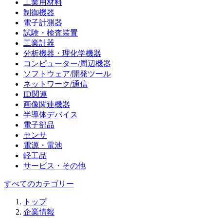
工業用材料
制御機器
電子計測器
試験・検査装置
工業計器
分析機器・理化学機器
コンピューター/周辺機器
ソフトウェア/開発ツール
ネットワーク/通信
ID関連
画像関連機器
半導体デバイス
電子部品
センサ
電源・電池
軽工品
サービス・その他
すべてのカテゴリー
トップ
企業情報