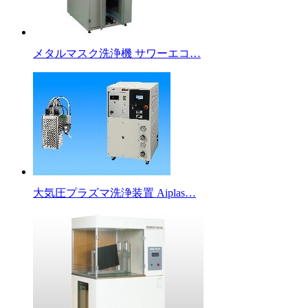
メタルマスク洗浄機 サワーエコ…
大気圧プラズマ洗浄装置 Aiplas…