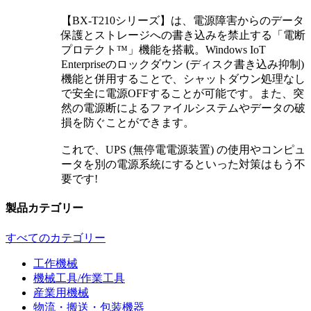
【BX-T210シリーズ】は、電源障害からのデータ
保護とストレージへの書き込みを禁止する「電断
プロテクト™」機能を搭載。Windows IoT
Enterpriseのロックダウン (ディスク書き込み抑制)
機能と併用することで、シャットダウン処理なし
で安全に電源OFFすることが可能です。また、突
然の電源断によるファイルシステムやデータの破
損を防ぐことができます。
これで、UPS (無停電電源装置) の使用やコンピュ
ータを別の電源系統にするといった対策はもう不
要です!
製品カテゴリー
すべてのカテゴリー
工作機械
機械工具/作業工具
産業用機械
物流・搬送・包装機器