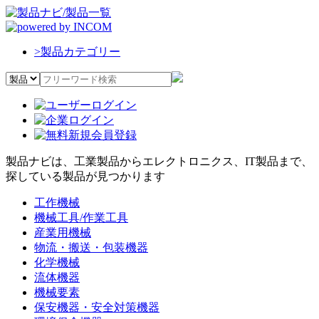
>
製品カテゴリー
製品ナビは、工業製品からエレクトロニクス、IT製品まで、
探している製品が見つかります
工作機械
機械工具/作業工具
産業用機械
物流・搬送・包装機器
化学機械
流体機器
機械要素
保安機器・安全対策機器