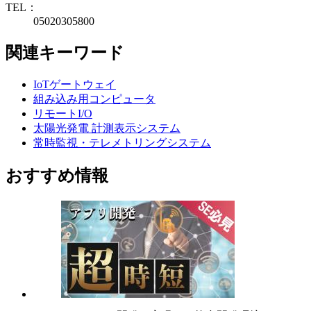
TEL：
05020305800
関連キーワード
IoTゲートウェイ
組み込み用コンピュータ
リモートI/O
太陽光発電 計測表示システム
常時監視・テレメトリングシステム
おすすめ情報