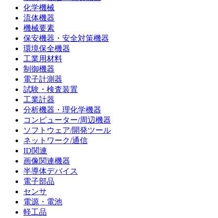
化学機械
流体機器
機械要素
保安機器・安全対策機器
環境保全機器
工業用材料
制御機器
電子計測器
試験・検査装置
工業計器
分析機器・理化学機器
コンピューター/周辺機器
ソフトウェア/開発ツール
ネットワーク/通信
ID関連
画像関連機器
半導体デバイス
電子部品
センサ
電源・電池
軽工品