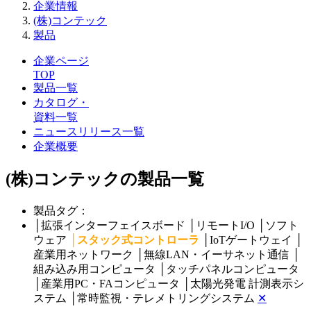
企業情報
(株)コンテック
製品
企業ページ
TOP
製品一覧
カタログ・
資料一覧
ニュースリリース一覧
企業概要
(株)コンテックの製品一覧
製品タグ：
│
拡張インターフェイスボード
│
リモートI/O
│
ソフト
ウェア
│
スタック式コントローラ
│
IoTゲートウェイ
│
産業用ネットワーク
│
無線LAN・イーサネット通信
│
組み込み用コンピュータ
│
タッチパネルコンピュータ
│
産業用PC・FAコンピュータ
│
太陽光発電 計測表示シ
ステム
│
常時監視・テレメトリングシステム
✕