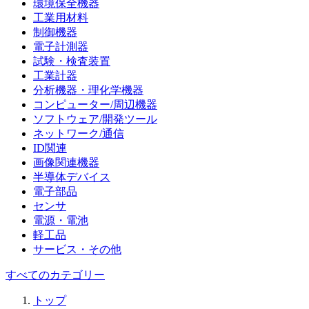
環境保全機器
工業用材料
制御機器
電子計測器
試験・検査装置
工業計器
分析機器・理化学機器
コンピューター/周辺機器
ソフトウェア/開発ツール
ネットワーク/通信
ID関連
画像関連機器
半導体デバイス
電子部品
センサ
電源・電池
軽工品
サービス・その他
すべてのカテゴリー
トップ