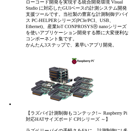
ローコード開発を実現する統合開発環境 Visual
Studio に対応したGUIベースの計測システム開発
支援ツールです。当社製の豊富な計測制御デバイ
ス PC-HELPERシリーズ(PCIe/PCI、USB、
Ethernet)、産業IoT CONPROSYSⓇ nanoシリーズ
を使いアプリケーション開発する際に大変便利な
コンポーネント集です。
かんたん3ステップで、素早いアプリ開発。
【ラズパイ計測制御もコンテック!～ Raspberry Pi
対応HATサイズボード CPIシリーズ ～】
ラズベリーパイの手軽さをFAに、計測制御に! 多