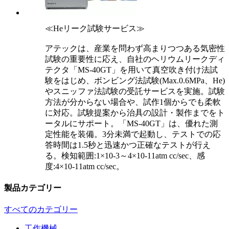
≪Heリーク試験サービス≫
アテックは、産業を問わず高まりつつある気密性
試験の重要性に応え、自社のヘリウムリークディ
テクタ「MS-40GT」を用いて真空吹き付け法試
験をはじめ、ボンビング法試験(Max.0.6MPa、He)
やスニッファ法試験の受託サービスを実施。試験
方法が分からない場合や、試作1個からでも柔軟
に対応。試験提案から治具の設計・製作までをト
ータルにサポート。「MS-40GT」は、優れた測
定性能を装備。3分未満で起動し、テストでの応
答時間は1.5秒と迅速かつ正確なテストが行え
る。検知範囲:1×10-3～4×10-11atm cc/sec、感
度:4×10-11atm cc/sec。
製品カテゴリー
すべてのカテゴリー
工作機械