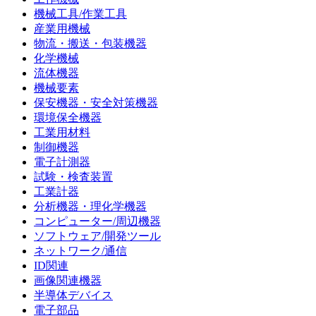
機械工具/作業工具
産業用機械
物流・搬送・包装機器
化学機械
流体機器
機械要素
保安機器・安全対策機器
環境保全機器
工業用材料
制御機器
電子計測器
試験・検査装置
工業計器
分析機器・理化学機器
コンピューター/周辺機器
ソフトウェア/開発ツール
ネットワーク/通信
ID関連
画像関連機器
半導体デバイス
電子部品