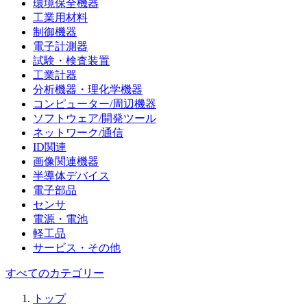
環境保全機器
工業用材料
制御機器
電子計測器
試験・検査装置
工業計器
分析機器・理化学機器
コンピューター/周辺機器
ソフトウェア/開発ツール
ネットワーク/通信
ID関連
画像関連機器
半導体デバイス
電子部品
センサ
電源・電池
軽工品
サービス・その他
すべてのカテゴリー
トップ