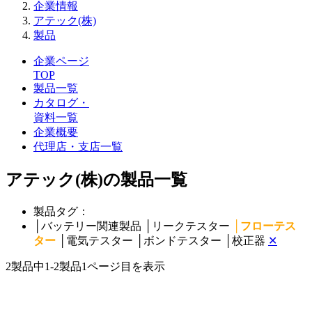
企業情報
アテック(株)
製品
企業ページ
TOP
製品一覧
カタログ・
資料一覧
企業概要
代理店・支店一覧
アテック(株)の製品一覧
製品タグ：
│
バッテリー関連製品
│
リークテスター
│
フローテス
ター
│
電気テスター
│
ボンドテスター
│
校正器
✕
2製品中
1-2製品
1ページ目を表示