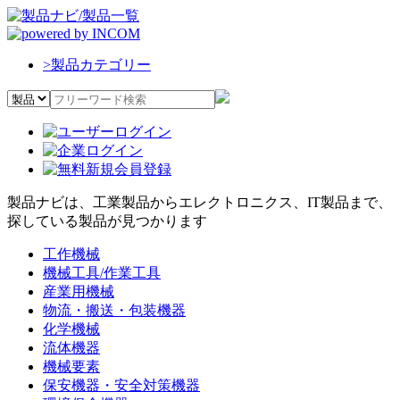
>
製品カテゴリー
製品ナビは、工業製品からエレクトロニクス、IT製品まで、
探している製品が見つかります
工作機械
機械工具/作業工具
産業用機械
物流・搬送・包装機器
化学機械
流体機器
機械要素
保安機器・安全対策機器