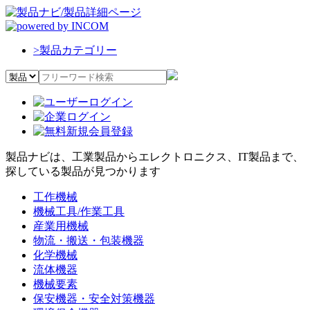
>
製品カテゴリー
製品ナビは、工業製品からエレクトロニクス、IT製品まで、
探している製品が見つかります
工作機械
機械工具/作業工具
産業用機械
物流・搬送・包装機器
化学機械
流体機器
機械要素
保安機器・安全対策機器