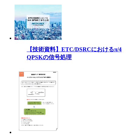
【技術資料】ETC/DSRCにおけるπ/4
QPSKの信号処理