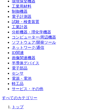
環境保全機器
工業用材料
制御機器
電子計測器
試験・検査装置
工業計器
分析機器・理化学機器
コンピューター/周辺機器
ソフトウェア/開発ツール
ネットワーク/通信
ID関連
画像関連機器
半導体デバイス
電子部品
センサ
電源・電池
軽工品
サービス・その他
すべてのカテゴリー
トップ