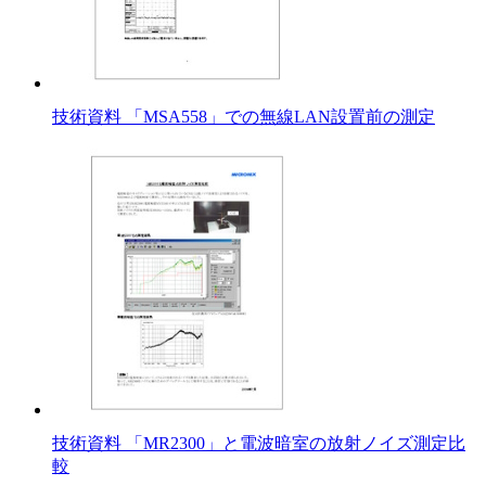
技術資料 「MSA558」での無線LAN設置前の測定
技術資料 「MR2300」と電波暗室の放射ノイズ測定比
較