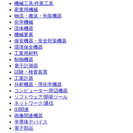
機械工具/作業工具
産業用機械
物流・搬送・包装機器
化学機械
流体機器
機械要素
保安機器・安全対策機器
環境保全機器
工業用材料
制御機器
電子計測器
試験・検査装置
工業計器
分析機器・理化学機器
コンピューター/周辺機器
ソフトウェア/開発ツール
ネットワーク/通信
ID関連
画像関連機器
半導体デバイス
電子部品