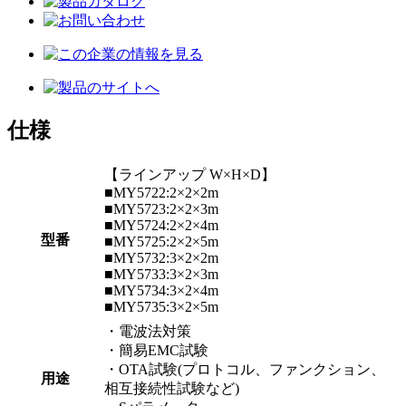
仕様
【ラインアップ W×H×D】
■MY5722:2×2×2m
■MY5723:2×2×3m
■MY5724:2×2×4m
型番
■MY5725:2×2×5m
■MY5732:3×2×2m
■MY5733:3×2×3m
■MY5734:3×2×4m
■MY5735:3×2×5m
・電波法対策
・簡易EMC試験
・OTA試験(プロトコル、ファンクション、
用途
相互接続性試験など)