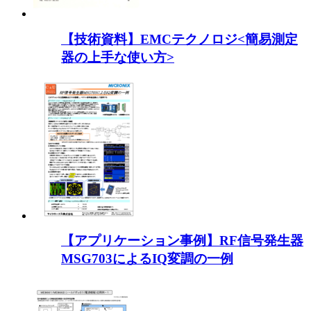
【技術資料】EMCテクノロジ<簡易測定
器の上手な使い方>
【アプリケーション事例】RF信号発生器
MSG703によるIQ変調の一例