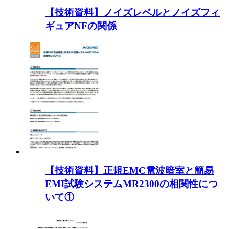
【技術資料】ノイズレベルとノイズフィ
ギュアNFの関係
【技術資料】正規EMC電波暗室と簡易
EMI試験システムMR2300の相関性につ
いて①