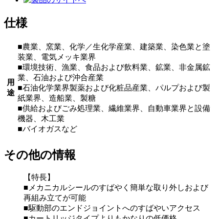
仕様
■農業、窯業、化学／生化学産業、建築業、染色業と塗
装業、電気メッキ業界
■環境技術、漁業、食品および飲料業、鉱業、非金属鉱
業、石油および沖合産業
用
■石油化学業界製薬および化粧品産業、パルプおよび製
途
紙業界、造船業、製糖
■供給およびごみ処理業、繊維業界、自動車業界と設備
機器、木工業
■バイオガスなど
その他の情報
【特長】
■メカニカルシールのすばやく簡単な取り外しおよび
再組み立てが可能
■駆動部のエンドジョイントへのすばやいアクセス
■カートリッジタイプよりもかなりの低価格