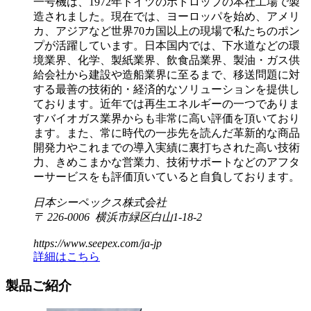
一号機は、1972年ドイツのボトロップの本社工場で製
造されました。現在では、ヨーロッパを始め、アメリ
カ、アジアなど世界70カ国以上の現場で私たちのポン
プが活躍しています。日本国内では、下水道などの環
境業界、化学、製紙業界、飲食品業界、製油・ガス供
給会社から建設や造船業界に至るまで、移送問題に対
する最善の技術的・経済的なソリューションを提供し
ております。近年では再生エネルギーの一つでありま
すバイオガス業界からも非常に高い評価を頂いており
ます。また、常に時代の一歩先を読んだ革新的な商品
開発力やこれまでの導入実績に裏打ちされた高い技術
力、きめこまかな営業力、技術サポートなどのアフタ
ーサービスをも評価頂いていると自負しております。
日本シーペックス株式会社
〒 226-0006 横浜市緑区白山1-18-2
https://www.seepex.com/ja-jp
詳細はこちら
製品ご紹介