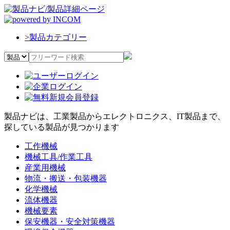
>
製品カテゴリー
製品ナビは、工業製品からエレクトロニクス、IT製品まで、
探している製品が見つかります
工作機械
機械工具/作業工具
産業用機械
物流・搬送・包装機器
化学機械
流体機器
機械要素
保安機器・安全対策機器