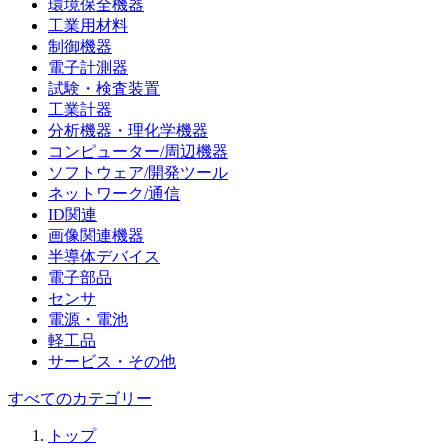
環境保全機器
工業用材料
制御機器
電子計測器
試験・検査装置
工業計器
分析機器・理化学機器
コンピューター/周辺機器
ソフトウェア/開発ツール
ネットワーク/通信
ID関連
画像関連機器
半導体デバイス
電子部品
センサ
電源・電池
軽工品
サービス・その他
すべてのカテゴリー
トップ