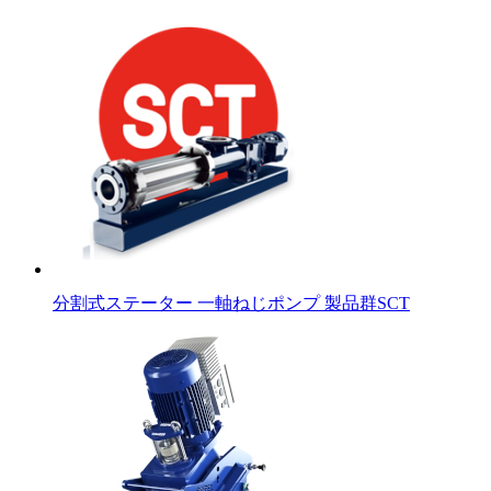
分割式ステーター 一軸ねじポンプ 製品群SCT