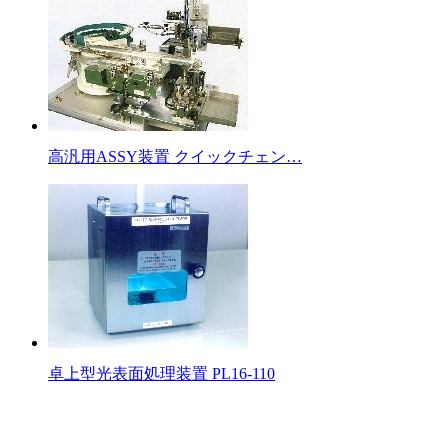
高汎用ASSY装置 クイックチェン…
卓上型光表面処理装置 PL16-110