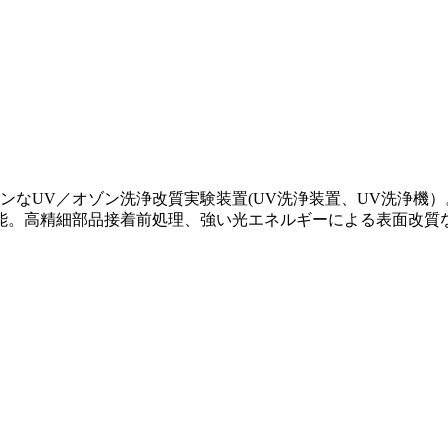
ンなUV／オゾン洗浄改質実験装置(UV洗浄装置、UV洗浄機
能。高精細部品接着前処理、強い光エネルギーによる表面改質