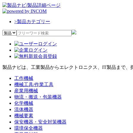
>
製品カテゴリー
製品ナビは、工業製品からエレクトロニクス、IT製品まで、
工作機械
機械工具/作業工具
産業用機械
物流・搬送・包装機器
化学機械
流体機器
機械要素
保安機器・安全対策機器
環境保全機器