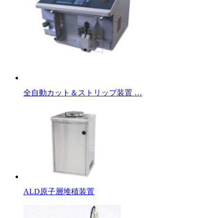
全自動カット＆ストリップ装置 …
ALD原子層堆積装置