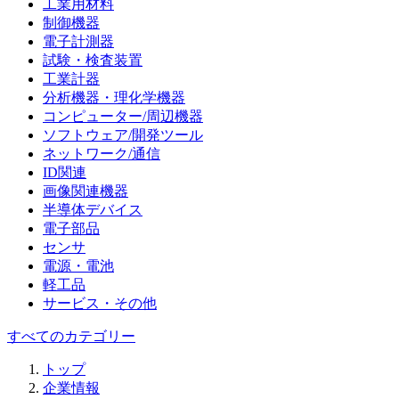
工業用材料
制御機器
電子計測器
試験・検査装置
工業計器
分析機器・理化学機器
コンピューター/周辺機器
ソフトウェア/開発ツール
ネットワーク/通信
ID関連
画像関連機器
半導体デバイス
電子部品
センサ
電源・電池
軽工品
サービス・その他
すべてのカテゴリー
トップ
企業情報