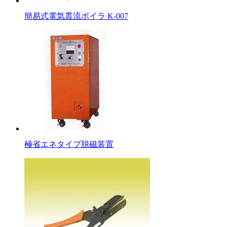
簡易式電気貫流ボイラ K-007
極省エネタイプ脱磁装置