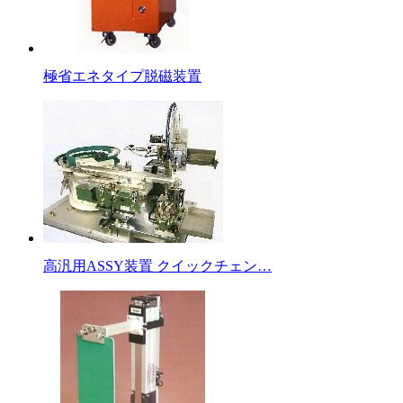
極省エネタイプ脱磁装置
高汎用ASSY装置 クイックチェン…