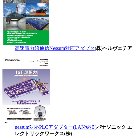
高速電力線通信Nessum対応アダプタ
(株)ヘルヴェチア
nessum対応PLCアダプター(LAN変換)
パナソニック エ
レクトリックワークス(株)