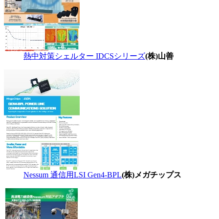
熱中対策シェルター IDCSシリーズ
(株)山善
Nessum 通信用LSI Gen4-BPL
(株)メガチップス