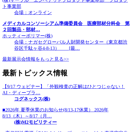
(株)マーブル エンベデッドプロダクト事業本部 プロダク
ト事業部
会場：オンライン
メディカルコンソーシアム準備委員会 医療部材分科会 第
２回製品・部材…
ホッティーポリマー(株)
会場：ナガセグローバル人財開発センター（東京都渋
谷区千駄ヶ谷4-8-13） [最…
最新展示会情報をもっと見る>>
最新トピックス情報
【9/17 ウェビナー】「外観検査の正解はひとつじゃない！
AI・ディープラ…
コグネックス(株)
■2026年 夏季休業のお知らせ(8/13-17休業） 2026年
8/13（木）～8/17（月…
(株)M2モビリティー