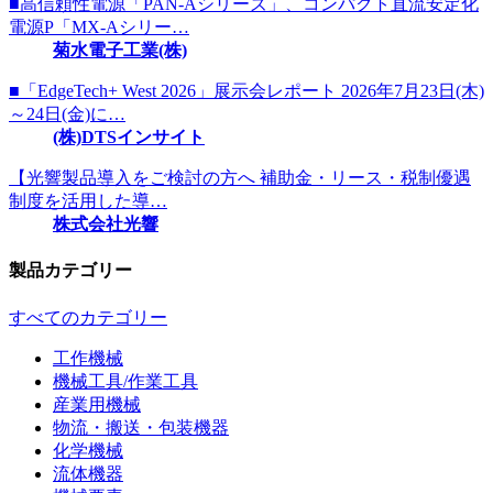
■高信頼性電源「PAN-Aシリーズ」、コンパクト直流安定化
電源P「MX-Aシリー…
菊水電子工業(株)
■「EdgeTech+ West 2026」展示会レポート 2026年7月23日(木)
～24日(金)に…
(株)DTSインサイト
【光響製品導入をご検討の方へ 補助金・リース・税制優遇
制度を活用した導…
株式会社光響
製品カテゴリー
すべてのカテゴリー
工作機械
機械工具/作業工具
産業用機械
物流・搬送・包装機器
化学機械
流体機器