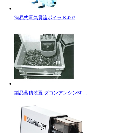
簡易式電気貫流ボイラ K-007
製品蓄積装置 ダコンアンシンSP…