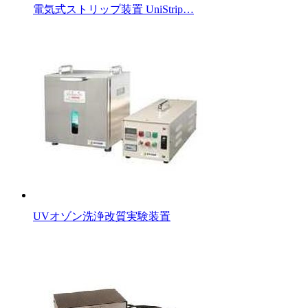
電気式ストリップ装置 UniStrip…
UVオゾン洗浄改質実験装置