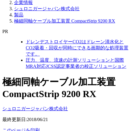
企業情報
シュロニガージャパン株式会社
製品
極細同軸ケーブル加工装置 CompactStrip 9200 RX
PR
ドレンデストロイヤーCO2はドレーン清水化と
CO2吸着・回収が同時にできる画期的な処理装置
です。
圧力、温度、流速の計測ソリューションと国際
MRA対応JCSS認定事業者の校正ソリューション
極細同軸ケーブル加工装置
CompactStrip 9200 RX
シュロニガージャパン株式会社
最終更新日:2018/06/21
このページを印刷