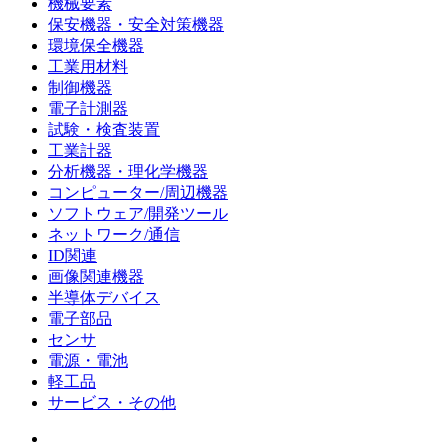
機械要素
保安機器・安全対策機器
環境保全機器
工業用材料
制御機器
電子計測器
試験・検査装置
工業計器
分析機器・理化学機器
コンピューター/周辺機器
ソフトウェア/開発ツール
ネットワーク/通信
ID関連
画像関連機器
半導体デバイス
電子部品
センサ
電源・電池
軽工品
サービス・その他