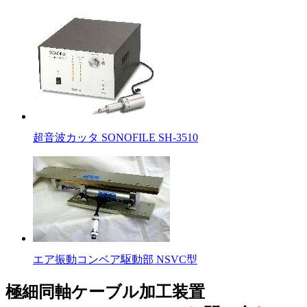
超音波カッタ SONOFILE SH-3510
エア振動コンベア駆動部 NSVC型
極細同軸ケーブル加工装置