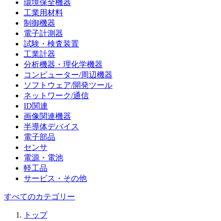
環境保全機器
工業用材料
制御機器
電子計測器
試験・検査装置
工業計器
分析機器・理化学機器
コンピューター/周辺機器
ソフトウェア/開発ツール
ネットワーク/通信
ID関連
画像関連機器
半導体デバイス
電子部品
センサ
電源・電池
軽工品
サービス・その他
すべてのカテゴリー
トップ