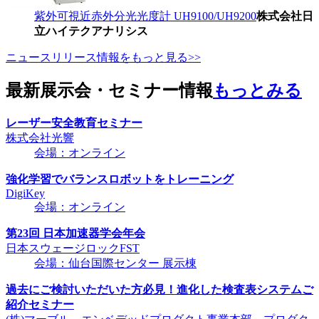
紫外可視近赤外分光光度計 UH9100/UH9200
株式会社日
立ハイテクアナリシス
ニュースリリース情報をもっと見る>>
最新展示会・セミナー情報
もっとみる
レーザー安全教育セミナー
株式会社光響
会場：オンライン
強化学習でバランスロボットをトレーニング
DigiKey
会場：オンライン
第23回 日本加速器学会年会
日本スウェージロックFST
会場：仙台国際センター 展示棟
過去にご検討いただいた方必見！進化した検査表システムご
紹介セミナー