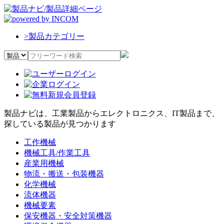
>
製品カテゴリー
製品ナビは、工業製品からエレクトロニクス、IT製品まで、
探している製品が見つかります
工作機械
機械工具/作業工具
産業用機械
物流・搬送・包装機器
化学機械
流体機器
機械要素
保安機器・安全対策機器