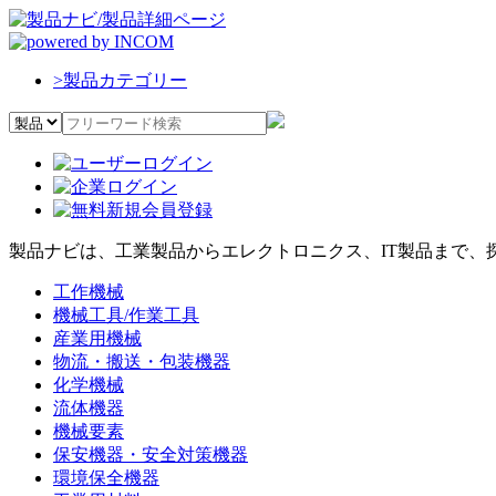
>
製品カテゴリー
製品ナビは、工業製品からエレクトロニクス、IT製品まで、
工作機械
機械工具/作業工具
産業用機械
物流・搬送・包装機器
化学機械
流体機器
機械要素
保安機器・安全対策機器
環境保全機器