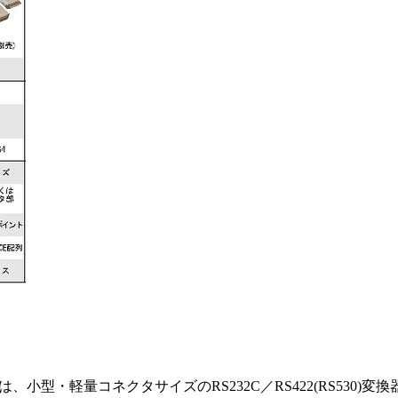
S】は、小型・軽量コネクタサイズのRS232C／RS422(RS53