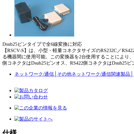
Dsub25ピンタイプで全6線変換に対応
【RSCV-S】は、小型・軽量コネクタサイズのRS232C／R
る機器間に使用可能。この変換器を2台使用することにより、RS2
側コネクタはDsub25ピンオス、RS422側コネクタはDsub25
ネットワーク/通信
│
その他ネットワーク/通信関連製品
│
仕様