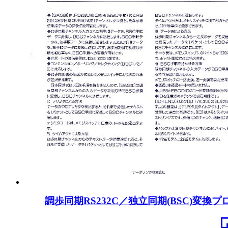
調歩同期RS232C／独立同期(BSC)変換プ