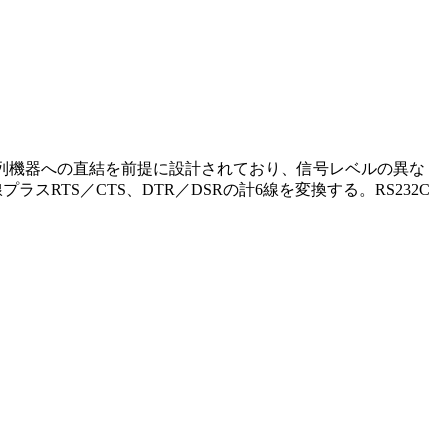
DTE配列機器への直結を前提に設計されており、信号レベルの異な
RTS／CTS、DTR／DSRの計6線を変換する。RS232C