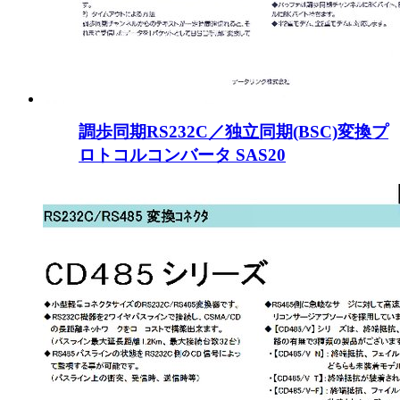
調歩同期RS232C／独立同期(BSC)変換プ
ロトコルコンバータ SAS20