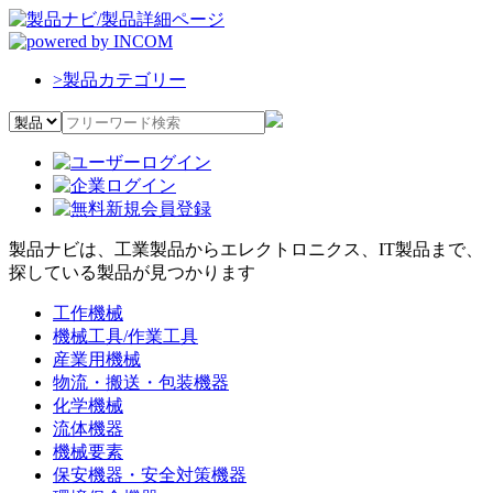
>
製品カテゴリー
製品ナビは、工業製品からエレクトロニクス、IT製品まで、
探している製品が見つかります
工作機械
機械工具/作業工具
産業用機械
物流・搬送・包装機器
化学機械
流体機器
機械要素
保安機器・安全対策機器