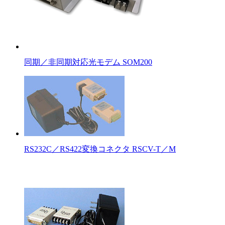
同期／非同期対応光モデム SOM200
RS232C／RS422変換コネクタ RSCV-T／M