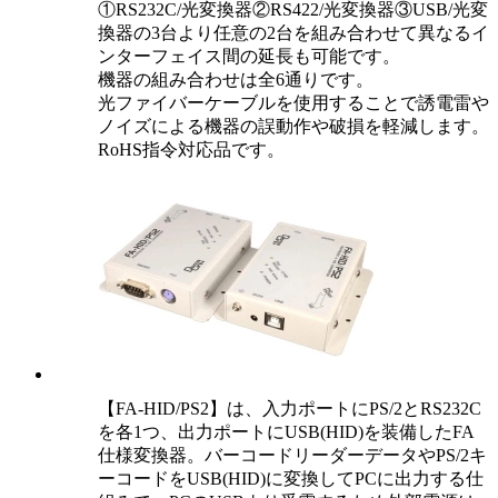
①RS232C/光変換器②RS422/光変換器③USB/光変
換器の3台より任意の2台を組み合わせて異なるイ
ンターフェイス間の延長も可能です。
機器の組み合わせは全6通りです。
光ファイバーケーブルを使用することで誘電雷や
ノイズによる機器の誤動作や破損を軽減します。
RoHS指令対応品です。
【FA-HID/PS2】は、入力ポートにPS/2とRS232C
を各1つ、出力ポートにUSB(HID)を装備したFA
仕様変換器。バーコードリーダーデータやPS/2キ
ーコードをUSB(HID)に変換してPCに出力する仕