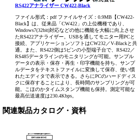
RS422アナライザー CW422-Black
ファイル形式：pdf ファイルサイズ：0.9MB
【CW422-
Black】は、従来品「CW422」の上位機種であり、
Windows7(32bit)対応などの他に機能を大幅に向上させ
たRS422アナライザー。USBを通してモニター用PCと
接続、アプリケーションソフトはCW232／V-Blackと共
通。また、RS422側は5ピンの小型端子台で、RS422／
RS485データラインのモニタリングが可能。サンプル
データの表示・保存・再生・印字機能を持ち、サンプ
ルデータをテキストファイルに変換して保存、使い慣
れたエディタで表示できる。さらにPCのハードディス
クに保存することにより、長時間のサンプリングが可
能。こほのかタイムスタンプ機能も保持。測定可能な
最高伝送速度は230.4Kbps。
関連製品カタログ・資料