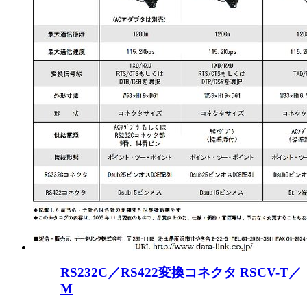
RS232C／RS422変換コネクタ RSCV-T／
M