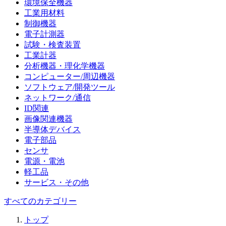
環境保全機器
工業用材料
制御機器
電子計測器
試験・検査装置
工業計器
分析機器・理化学機器
コンピューター/周辺機器
ソフトウェア/開発ツール
ネットワーク/通信
ID関連
画像関連機器
半導体デバイス
電子部品
センサ
電源・電池
軽工品
サービス・その他
すべてのカテゴリー
トップ