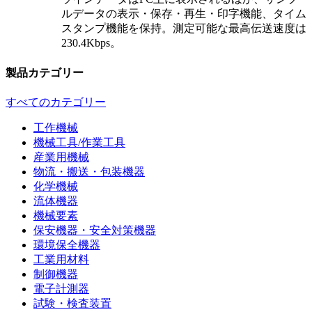
ルデータの表示・保存・再生・印字機能、タイム
スタンプ機能を保持。測定可能な最高伝送速度は
230.4Kbps。
製品カテゴリー
すべてのカテゴリー
工作機械
機械工具/作業工具
産業用機械
物流・搬送・包装機器
化学機械
流体機器
機械要素
保安機器・安全対策機器
環境保全機器
工業用材料
制御機器
電子計測器
試験・検査装置