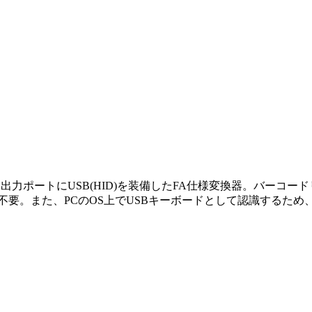
1つ、出力ポートにUSB(HID)を装備したFA仕様変換器。バーコー
不要。また、PCのOS上でUSBキーボードとして認識するた