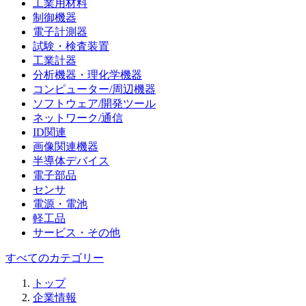
工業用材料
制御機器
電子計測器
試験・検査装置
工業計器
分析機器・理化学機器
コンピューター/周辺機器
ソフトウェア/開発ツール
ネットワーク/通信
ID関連
画像関連機器
半導体デバイス
電子部品
センサ
電源・電池
軽工品
サービス・その他
すべてのカテゴリー
トップ
企業情報