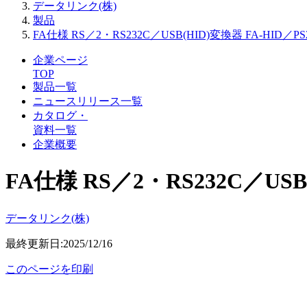
データリンク(株)
製品
FA仕様 RS／2・RS232C／USB(HID)変換器 FA-HID／PS
企業ページ
TOP
製品一覧
ニュースリリース一覧
カタログ・
資料一覧
企業概要
FA仕様 RS／2・RS232C／USB
データリンク(株)
最終更新日:2025/12/16
このページを印刷