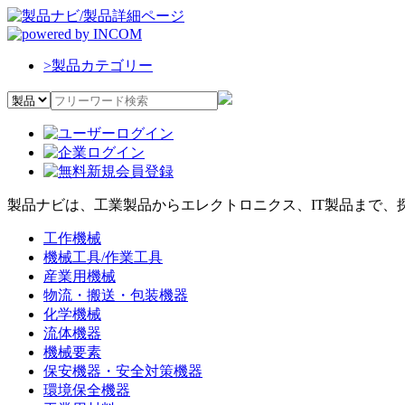
>
製品カテゴリー
製品ナビは、工業製品からエレクトロニクス、IT製品まで、
工作機械
機械工具/作業工具
産業用機械
物流・搬送・包装機器
化学機械
流体機器
機械要素
保安機器・安全対策機器
環境保全機器