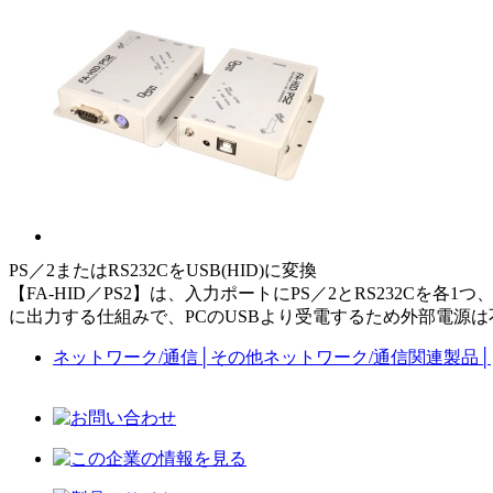
PS／2またはRS232CをUSB(HID)に変換
【FA-HID／PS2】は、入力ポートにPS／2とRS232Cを各
に出力する仕組みで、PCのUSBより受電するため外部電源は
ネットワーク/通信
│
その他ネットワーク/通信関連製品
│