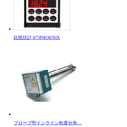
比抵抗計 873PHOENIX
プローブ型インライン粒度分布…