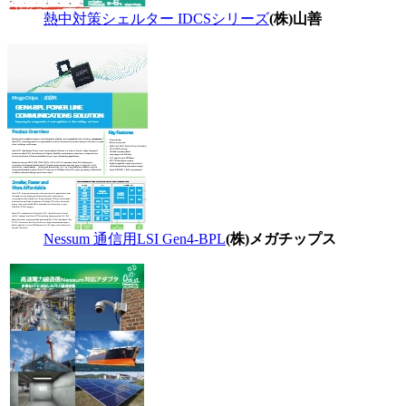
熱中対策シェルター IDCSシリーズ
(株)山善
Nessum 通信用LSI Gen4-BPL
(株)メガチップス