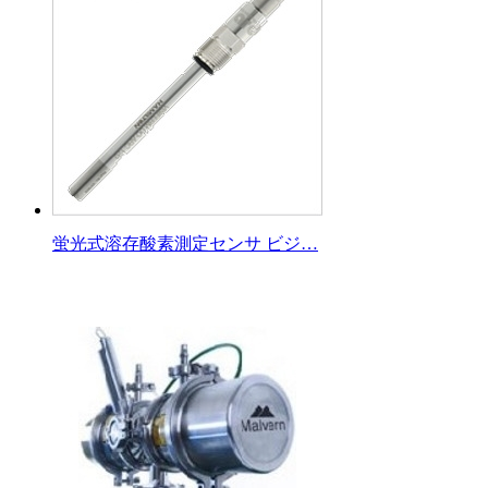
蛍光式溶存酸素測定センサ ビジ…