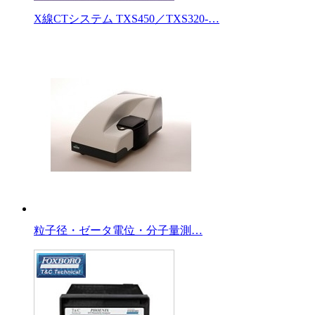
X線CTシステム TXS450／TXS320-…
粒子径・ゼータ電位・分子量測…