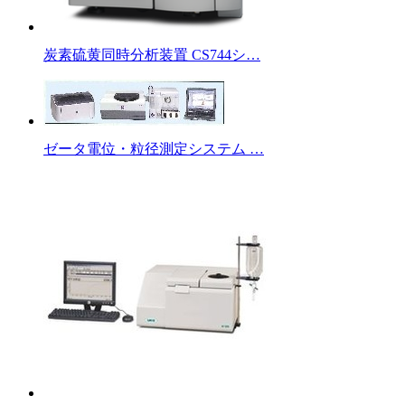
炭素硫黄同時分析装置 CS744シ…
ゼータ電位・粒径測定システム …