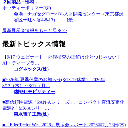
２回製品・部材…
ホッティーポリマー(株)
会場：ナガセグローバル人財開発センター（東京都渋
谷区千駄ヶ谷4-8-13） [最…
最新展示会情報をもっと見る>>
最新トピックス情報
【9/17 ウェビナー】「外観検査の正解はひとつじゃない！
AI・ディープラ…
コグネックス(株)
■2026年 夏季休業のお知らせ(8/13-17休業） 2026年
8/13（木）～8/17（月…
(株)M2モビリティー
■高信頼性電源「PAN-Aシリーズ」、コンパクト直流安定化
電源P「MX-Aシリー…
菊水電子工業(株)
■「EdgeTech+ West 2026」展示会レポート 2026年7月23日(木)