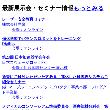
最新展示会・セミナー情報
もっとみる
レーザー安全教育セミナー
株式会社光響
会場：オンライン
強化学習でバランスロボットをトレーニング
DigiKey
会場：オンライン
第23回 日本加速器学会年会
日本スウェージロックFST
会場：仙台国際センター 展示棟
過去にご検討いただいた方必見！進化した検査表システムご
紹介セミナー
(株)マーブル エンベデッドプロダクト事業本部 プロダク
ト事業部
会場：オンライン
メディカルコンソーシアム準備委員会 医療部材分科会 第