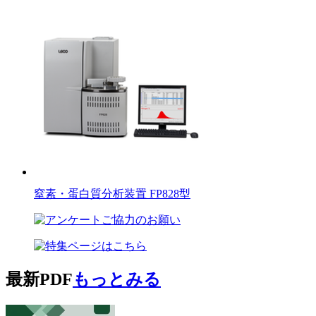
窒素・蛋白質分析装置 FP828型
最新PDF
もっとみる