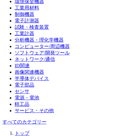
環境保全機器
工業用材料
制御機器
電子計測器
試験・検査装置
工業計器
分析機器・理化学機器
コンピューター/周辺機器
ソフトウェア/開発ツール
ネットワーク/通信
ID関連
画像関連機器
半導体デバイス
電子部品
センサ
電源・電池
軽工品
サービス・その他
すべてのカテゴリー
トップ