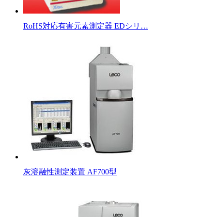
RoHS対応有害元素測定器 EDシリ…
灰溶融性測定装置 AF700型