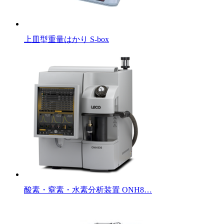
上皿型重量はかり S-box
酸素・窒素・水素分析装置 ONH8…