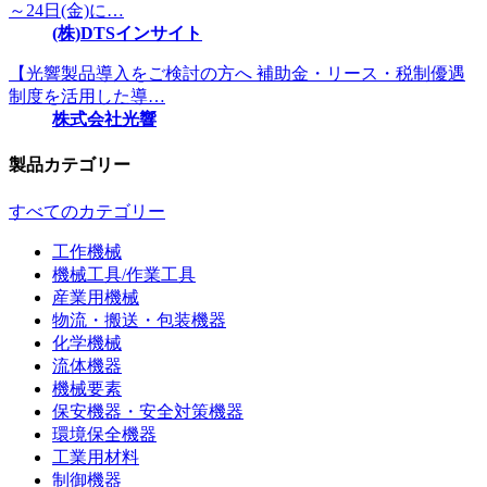
～24日(金)に…
(株)DTSインサイト
【光響製品導入をご検討の方へ 補助金・リース・税制優遇
制度を活用した導…
株式会社光響
製品カテゴリー
すべてのカテゴリー
工作機械
機械工具/作業工具
産業用機械
物流・搬送・包装機器
化学機械
流体機器
機械要素
保安機器・安全対策機器
環境保全機器
工業用材料
制御機器