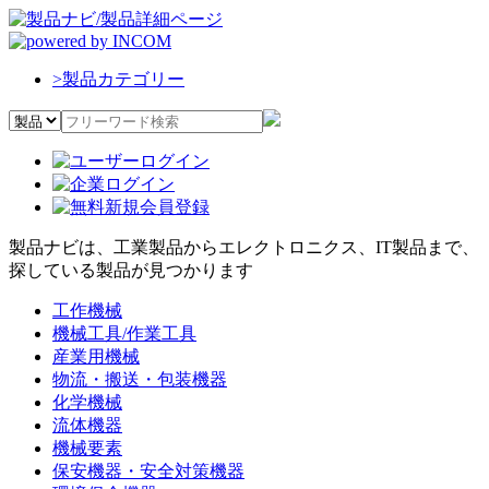
>
製品カテゴリー
製品ナビは、工業製品からエレクトロニクス、IT製品まで、
探している製品が見つかります
工作機械
機械工具/作業工具
産業用機械
物流・搬送・包装機器
化学機械
流体機器
機械要素
保安機器・安全対策機器