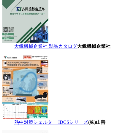
大銳機械企業社 製品カタログ
大銳機械企業社
熱中対策シェルター IDCSシリーズ
(株)山善