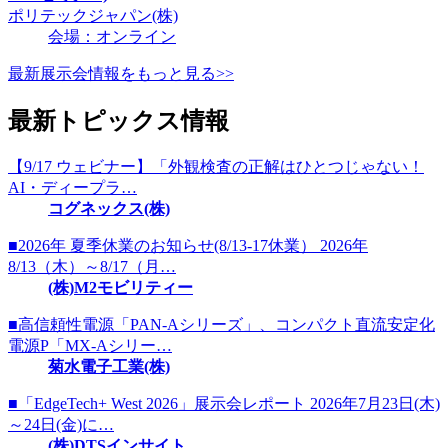
ポリテックジャパン(株)
会場：オンライン
最新展示会情報をもっと見る>>
最新トピックス情報
【9/17 ウェビナー】「外観検査の正解はひとつじゃない！
AI・ディープラ…
コグネックス(株)
■2026年 夏季休業のお知らせ(8/13-17休業） 2026年
8/13（木）～8/17（月…
(株)M2モビリティー
■高信頼性電源「PAN-Aシリーズ」、コンパクト直流安定化
電源P「MX-Aシリー…
菊水電子工業(株)
■「EdgeTech+ West 2026」展示会レポート 2026年7月23日(木)
～24日(金)に…
(株)DTSインサイト