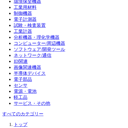
環境保全機器
工業用材料
制御機器
電子計測器
試験・検査装置
工業計器
分析機器・理化学機器
コンピューター/周辺機器
ソフトウェア/開発ツール
ネットワーク/通信
ID関連
画像関連機器
半導体デバイス
電子部品
センサ
電源・電池
軽工品
サービス・その他
すべてのカテゴリー
トップ