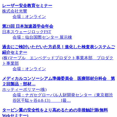
レーザー安全教育セミナー
株式会社光響
会場：オンライン
第23回 日本加速器学会年会
日本スウェージロックFST
会場：仙台国際センター 展示棟
過去にご検討いただいた方必見！進化した検査表システムご
紹介セミナー
(株)マーブル エンベデッドプロダクト事業本部 プロダク
ト事業部
会場：オンライン
メディカルコンソーシアム準備委員会 医療部材分科会 第
２回製品・部材…
ホッティーポリマー(株)
会場：ナガセグローバル人財開発センター（東京都渋
谷区千駄ヶ谷4-8-13） [最…
タービン翼の安全性をより高めるための非接触計測(無料
Webセミナー)