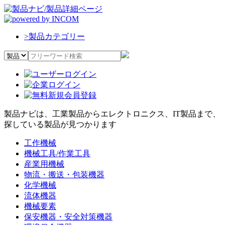
>
製品カテゴリー
製品ナビは、工業製品からエレクトロニクス、IT製品まで、
探している製品が見つかります
工作機械
機械工具/作業工具
産業用機械
物流・搬送・包装機器
化学機械
流体機器
機械要素
保安機器・安全対策機器