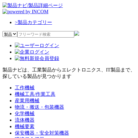
>
製品カテゴリー
製品ナビは、工業製品からエレクトロニクス、IT製品まで、
探している製品が見つかります
工作機械
機械工具/作業工具
産業用機械
物流・搬送・包装機器
化学機械
流体機器
機械要素
保安機器・安全対策機器