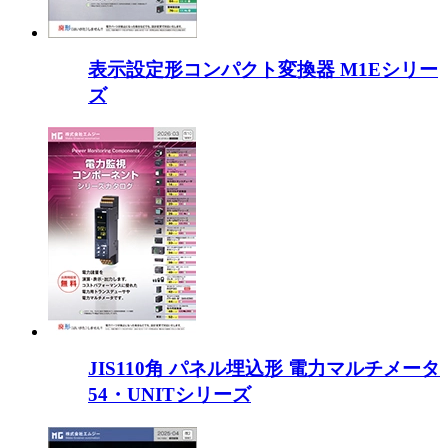
表示設定形コンパクト変換器 M1Eシリー
ズ
JIS110角 パネル埋込形 電力マルチメータ
54・UNITシリーズ