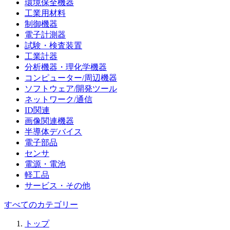
環境保全機器
工業用材料
制御機器
電子計測器
試験・検査装置
工業計器
分析機器・理化学機器
コンピューター/周辺機器
ソフトウェア/開発ツール
ネットワーク/通信
ID関連
画像関連機器
半導体デバイス
電子部品
センサ
電源・電池
軽工品
サービス・その他
すべてのカテゴリー
トップ