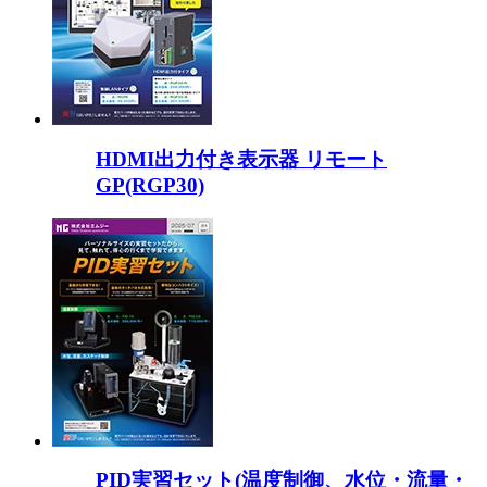
HDMI出力付き表示器 リモート
GP(RGP30)
PID実習セット(温度制御、水位・流量・