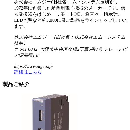
株式会社エムジー(旧社名:エム・システム技研)は、
1972年に創業した産業用電子機器のメーカーです。信
号変換器をはじめ、リモートI/O、避雷器、指示計、
LED照明など約3,800に及ぶ製品をラインアップしてい
ます。
株式会社エムジー（旧社名：株式会社エム・システム
技研）
〒 541-0042 大阪市中央区今橋2丁目5番8号 トレードピ
ア淀屋橋13F
https://www.mgco.jp/
詳細はこちら
製品ご紹介