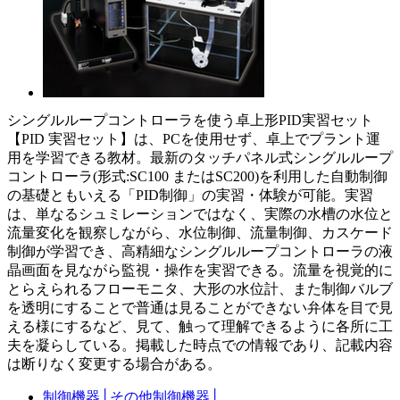
シングルループコントローラを使う卓上形PID実習セット
【PID 実習セット】は、PCを使用せず、卓上でプラント運
用を学習できる教材。最新のタッチパネル式シングルループ
コントローラ(形式:SC100 またはSC200)を利用した自動制御
の基礎ともいえる「PID制御」の実習・体験が可能。実習
は、単なるシュミレーションではなく、実際の水槽の水位と
流量変化を観察しながら、水位制御、流量制御、カスケード
制御が学習でき、高精細なシングルループコントローラの液
晶画面を見ながら監視・操作を実習できる。流量を視覚的に
とらえられるフローモニタ、大形の水位計、また制御バルブ
を透明にすることで普通は見ることができない弁体を目で見
える様にするなど、見て、触って理解できるように各所に工
夫を凝らしている。掲載した時点での情報であり、記載内容
は断りなく変更する場合がある。
制御機器
│
その他制御機器
│