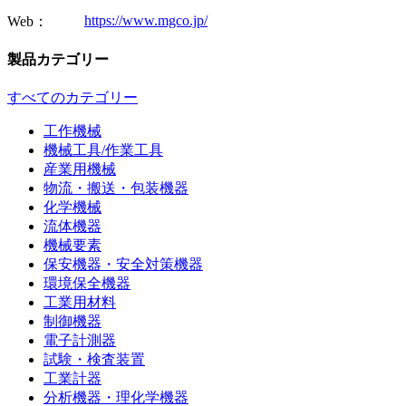
https://www.mgco.jp/
Web：
製品カテゴリー
すべてのカテゴリー
工作機械
機械工具/作業工具
産業用機械
物流・搬送・包装機器
化学機械
流体機器
機械要素
保安機器・安全対策機器
環境保全機器
工業用材料
制御機器
電子計測器
試験・検査装置
工業計器
分析機器・理化学機器