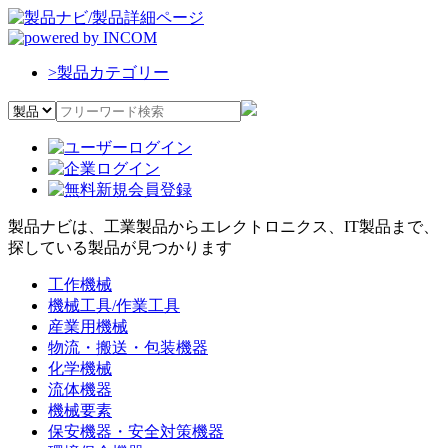
>
製品カテゴリー
製品ナビは、工業製品からエレクトロニクス、IT製品まで、
探している製品が見つかります
工作機械
機械工具/作業工具
産業用機械
物流・搬送・包装機器
化学機械
流体機器
機械要素
保安機器・安全対策機器