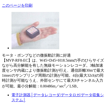
このページを印刷
モータ・ポンプなどの微振動計測に好適
【MVP-RF8-EC】は、W45×D45×H18.5mmの手のひらサイズ
ながら高分解能を有した無線モーションレコーダ。3軸加速
度センサ内蔵により微振動計測が行え、通信距離30mで最大
1msecのサンプリング周期の計測が可能。4台(最大32ch)の同
時計測が可能なうえ、外部センサにて最大8チャンネル入力
2
が可能。最小分解能：0.00486m／sec
／LSB。
電子計測器
│
データレコーダ/データロガ/データ収集シ
ステム
│