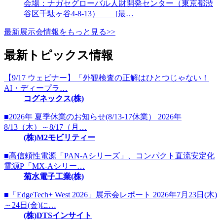
会場：ナガセグローバル人財開発センター（東京都渋
谷区千駄ヶ谷4-8-13） [最…
最新展示会情報をもっと見る>>
最新トピックス情報
【9/17 ウェビナー】「外観検査の正解はひとつじゃない！
AI・ディープラ…
コグネックス(株)
■2026年 夏季休業のお知らせ(8/13-17休業） 2026年
8/13（木）～8/17（月…
(株)M2モビリティー
■高信頼性電源「PAN-Aシリーズ」、コンパクト直流安定化
電源P「MX-Aシリー…
菊水電子工業(株)
■「EdgeTech+ West 2026」展示会レポート 2026年7月23日(木)
～24日(金)に…
(株)DTSインサイト