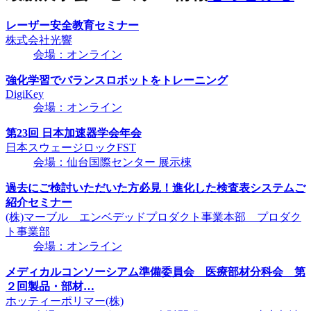
レーザー安全教育セミナー
株式会社光響
会場：オンライン
強化学習でバランスロボットをトレーニング
DigiKey
会場：オンライン
第23回 日本加速器学会年会
日本スウェージロックFST
会場：仙台国際センター 展示棟
過去にご検討いただいた方必見！進化した検査表システムご
紹介セミナー
(株)マーブル エンベデッドプロダクト事業本部 プロダク
ト事業部
会場：オンライン
メディカルコンソーシアム準備委員会 医療部材分科会 第
２回製品・部材…
ホッティーポリマー(株)