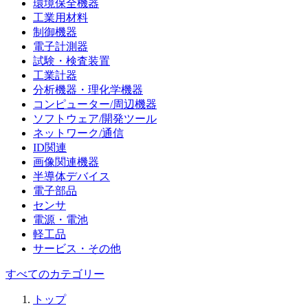
環境保全機器
工業用材料
制御機器
電子計測器
試験・検査装置
工業計器
分析機器・理化学機器
コンピューター/周辺機器
ソフトウェア/開発ツール
ネットワーク/通信
ID関連
画像関連機器
半導体デバイス
電子部品
センサ
電源・電池
軽工品
サービス・その他
すべてのカテゴリー
トップ