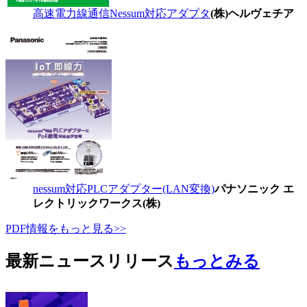
高速電力線通信Nessum対応アダプタ
(株)ヘルヴェチア
nessum対応PLCアダプター(LAN変換)
パナソニック エ
レクトリックワークス(株)
PDF情報をもっと見る>>
最新ニュースリリース
もっとみる