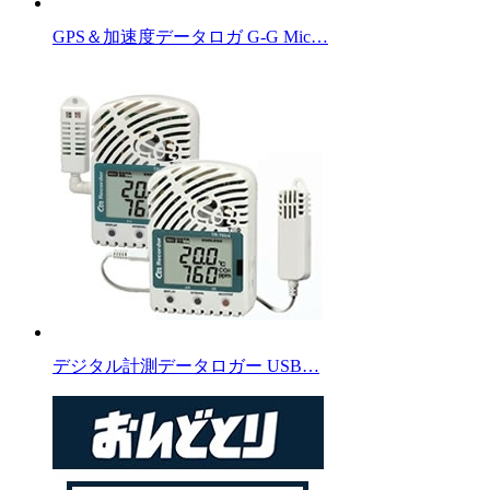
GPS＆加速度データロガ G-G Mic…
デジタル計測データロガー USB…