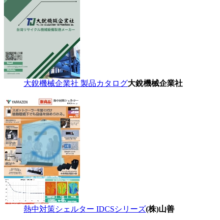
大銳機械企業社 製品カタログ
大銳機械企業社
熱中対策シェルター IDCSシリーズ
(株)山善