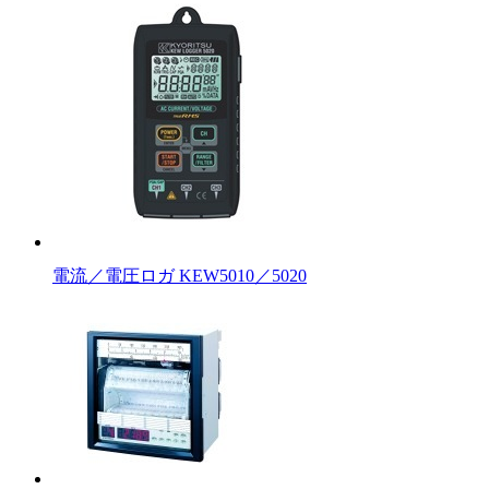
電流／電圧ロガ KEW5010／5020