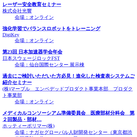
レーザー安全教育セミナー
株式会社光響
会場：オンライン
強化学習でバランスロボットをトレーニング
DigiKey
会場：オンライン
第23回 日本加速器学会年会
日本スウェージロックFST
会場：仙台国際センター 展示棟
過去にご検討いただいた方必見！進化した検査表システムご
紹介セミナー
(株)マーブル エンベデッドプロダクト事業本部 プロダク
ト事業部
会場：オンライン
メディカルコンソーシアム準備委員会 医療部材分科会 第
２回製品・部材…
ホッティーポリマー(株)
会場：ナガセグローバル人財開発センター（東京都渋