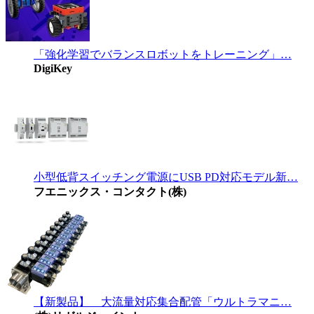
「強化学習でバランスロボットをトレーニング」…
DigiKey
小型低背スイッチング電源にUSB PD対応モデル新…
フエニックス・コンタクト(株)
【新製品】 大流量対応集合配管「ウルトラマニ…