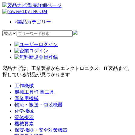
>
製品カテゴリー
製品ナビは、工業製品からエレクトロニクス、IT製品まで、
探している製品が見つかります
工作機械
機械工具/作業工具
産業用機械
物流・搬送・包装機器
化学機械
流体機器
機械要素
保安機器・安全対策機器