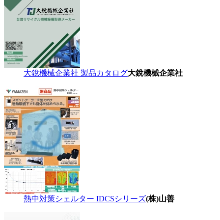
大銳機械企業社 製品カタログ
大銳機械企業社
熱中対策シェルター IDCSシリーズ
(株)山善