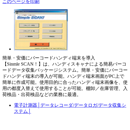
このページを印刷
簡単・安価にバーコードハンディ端末を導入
【Sinmle SCAN！】は、ハンディスキャナによる簡易バーコ
ードデータ収集パッケージシステム。簡単・安価にバーコー
ドハンディ端末の導入が可能。ハンディ端末画面がPC上で
簡単に作成可能。使用目的に合ったハンディ端末画像を、使
用の都度入替えて使用することが可能。棚卸／在庫管理、入
荷検品・出荷検品などの業務に最適。
電子計測器
│
データレコーダ/データロガ/データ収集シ
ステム
│