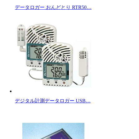
データロガー おんどとり RTR50…
デジタル計測データロガー USB…