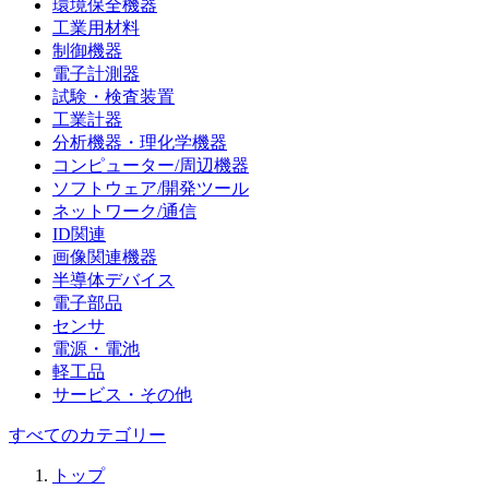
環境保全機器
工業用材料
制御機器
電子計測器
試験・検査装置
工業計器
分析機器・理化学機器
コンピューター/周辺機器
ソフトウェア/開発ツール
ネットワーク/通信
ID関連
画像関連機器
半導体デバイス
電子部品
センサ
電源・電池
軽工品
サービス・その他
すべてのカテゴリー
トップ