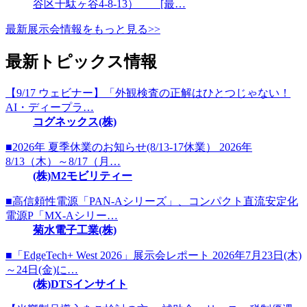
谷区千駄ヶ谷4-8-13） [最…
最新展示会情報をもっと見る>>
最新トピックス情報
【9/17 ウェビナー】「外観検査の正解はひとつじゃない！
AI・ディープラ…
コグネックス(株)
■2026年 夏季休業のお知らせ(8/13-17休業） 2026年
8/13（木）～8/17（月…
(株)M2モビリティー
■高信頼性電源「PAN-Aシリーズ」、コンパクト直流安定化
電源P「MX-Aシリー…
菊水電子工業(株)
■「EdgeTech+ West 2026」展示会レポート 2026年7月23日(木)
～24日(金)に…
(株)DTSインサイト