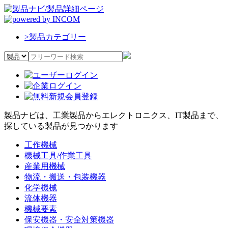
>
製品カテゴリー
製品ナビは、工業製品からエレクトロニクス、IT製品まで、
探している製品が見つかります
工作機械
機械工具/作業工具
産業用機械
物流・搬送・包装機器
化学機械
流体機器
機械要素
保安機器・安全対策機器