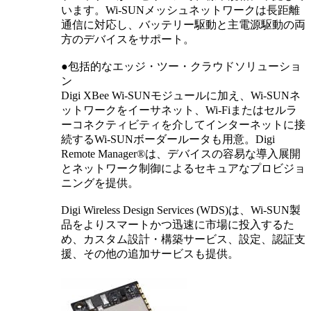
います。Wi-SUNメッシュネットワークは長距離
通信に対応し、バッテリー駆動と主電源駆動の両
方のデバイスをサポート。
●包括的なエッジ・ツー・クラウドソリューショ
ン
Digi XBee Wi-SUNモジュールに加え、Wi-SUNネ
ットワークをイーサネット、Wi-Fiまたはセルラ
ーコネクティビティを介してインターネットに接
続するWi-SUNボーダールータも用意。Digi
Remote Manager®は、デバイスの容易な導入展開
とネットワーク制御によるセキュアなプロビジョ
ニングを提供。
Digi Wireless Design Services (WDS)は、Wi-SUN製
品をよりスマートかつ迅速に市場に投入するた
め、カスタム設計・構築サービス、設定、認証支
援、その他の追加サービスも提供。