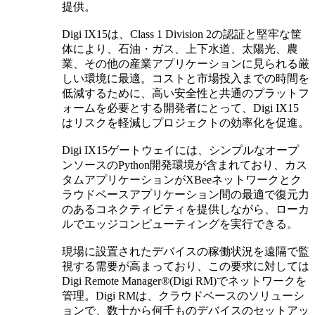
提供。
Digi IX15は、Class 1 Division 2の認証と堅牢な筐
体により、石油・ガス、上下水道、太陽光、農
業、その他の産業アプリケーションに見られる厳
しい環境に最適。コストと市場投入までの時間を
低減するために、高い安全性と共通のプラットフ
ォームを必要とする開発者にとって、Digi IX15
はリスクを軽減しプロジェクトの効率化を促進。
Digi IX15ゲートウェイには、シンプルなオープ
ンソースのPython開発環境が含まれており、カス
タムアプリケーションがXBeeネットワークとク
ラウドベースアプリケーション間の最適で復元力
のあるコネクティビティを提供しながら、ローカ
ルでエッジコンピューティングを実行できる。
現場に設置されたデバイスの稼働状況を遠隔で監
視する需要が高まっており、この要求に対しては
Digi Remote Manager®(Digi RM)でネットワークを
管理。Digi RMは、クラウドベースのソリューシ
ョンで、数十から何千ものデバイスのセットアッ