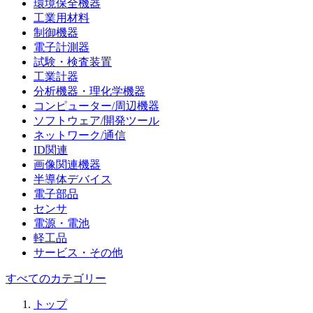
環境保全機器
工業用材料
制御機器
電子計測器
試験・検査装置
工業計器
分析機器・理化学機器
コンピューター/周辺機器
ソフトウェア/開発ツール
ネットワーク/通信
ID関連
画像関連機器
半導体デバイス
電子部品
センサ
電源・電池
軽工品
サービス・その他
すべてのカテゴリー
トップ