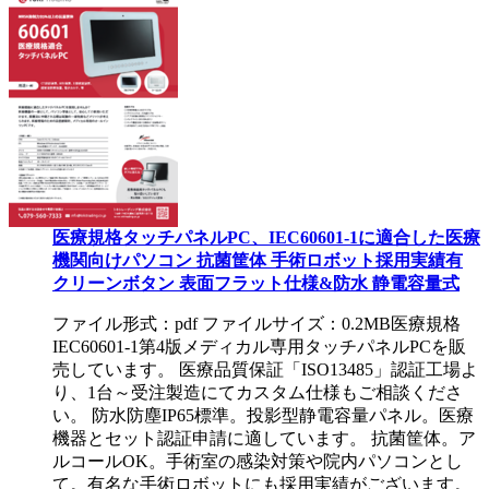
医療規格タッチパネルPC、IEC60601-1に適合した医療
機関向けパソコン 抗菌筐体 手術ロボット採用実績有
クリーンボタン 表面フラット仕様&防水 静電容量式
ファイル形式：pdf ファイルサイズ：0.2MB
医療規格
IEC60601-1第4版メディカル専用タッチパネルPCを販
売しています。 医療品質保証「ISO13485」認証工場よ
り、1台～受注製造にてカスタム仕様もご相談くださ
い。 防水防塵IP65標準。投影型静電容量パネル。医療
機器とセット認証申請に適しています。 抗菌筐体。ア
ルコールOK。手術室の感染対策や院内パソコンとし
て。有名な手術ロボットにも採用実績がございます。