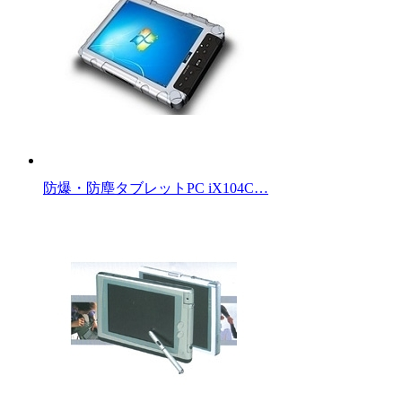
防爆・防塵タブレットPC iX104C…