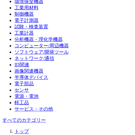
環境保全機器
工業用材料
制御機器
電子計測器
試験・検査装置
工業計器
分析機器・理化学機器
コンピューター/周辺機器
ソフトウェア/開発ツール
ネットワーク/通信
ID関連
画像関連機器
半導体デバイス
電子部品
センサ
電源・電池
軽工品
サービス・その他
すべてのカテゴリー
トップ