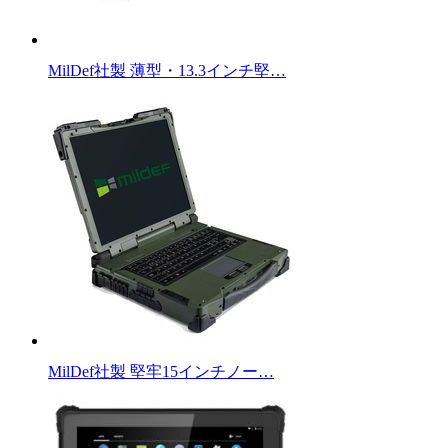
MilDef社製 薄型・13.3インチ堅…
MilDef社製 堅牢15インチノー…