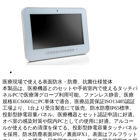
医療現場で使える表面防水・防塵、抗菌仕様筐体
本製品は、医療機器とのセットや手術室内で使えるタッチパ
ネルPCで医療薄グローブ利用可能。ファンレス静音。医療
規格IEC60601にPC単体で適合。医療品質保証ISO13485認証
工場より、1台より受注製造にて販売。防水防塵IP65標準、
投影型静電容量パネル。医療機器とセット認証申請に好適。
オペ室の感染対策や院内PCとしての使用に好適。アルコー
ルが使えるため清潔を保てる。投影型静電容量タッチパネル
を採用。防水防塵表面IP65／裏面IPX1。表面はフルフラット