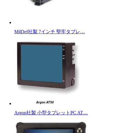
MilDef社製 7インチ 堅牢タブレ…
Argon社製 小型タブレットPC AT…