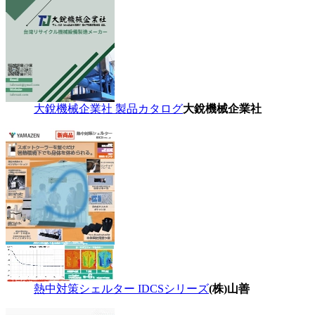
大銳機械企業社 製品カタログ
大銳機械企業社
熱中対策シェルター IDCSシリーズ
(株)山善