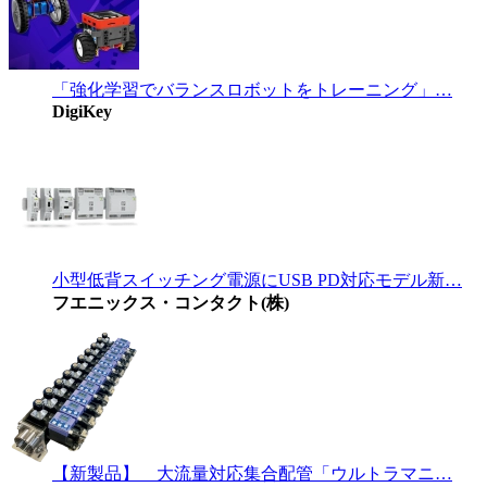
「強化学習でバランスロボットをトレーニング」…
DigiKey
小型低背スイッチング電源にUSB PD対応モデル新…
フエニックス・コンタクト(株)
【新製品】 大流量対応集合配管「ウルトラマニ…