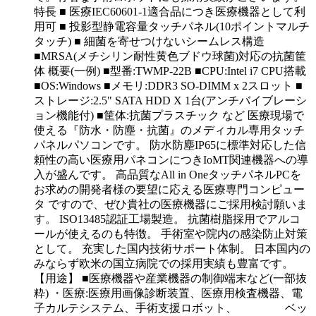
特長 ■ 医療IEC60601-1適合品につき医療機器として利
用可 ■ 投影型静電容量タッチパネル(10ポイントマルチ
タッチ) ■ 細菌を寄せつけないシームレス構造
■MRSA(メチシリン耐性黄色ブドウ球菌)対応の抗菌筐
体 概要(一例) ■型番:TWMP-22B ■CPU:Intel i7 CPU搭載
■OS:Windows ■メモリ:DDR3 SO-DIMM x 2スロット ■
ストレージ:2.5" SATA HDD X 1台(アンチバイブレーシ
ョン機能付) ■筐体:抗菌プラスチック など 医療現場で
使える『防水・防塵・抗菌』のメディカル専用タッチ
パネルパソコンです。 防水防塵IP65に標準対応した信
頼性の高い医療用パネコンにつきIoMT関連機器への導
入が盛んです。 高品質なAll in OneタッチパネルPCを
お求めの開発者様の要望に応える医療専門コンピュー
タ ですので、ぜひ貴社の医療機器にご採用検討願いま
す。 ISO13485認証工場製造。 抗菌樹脂採用でアルコ
ールが使えるのも特徴。 手術室や院内の感染防止対策
として。 充実した国内技術サポート体制。 日本国内の
みならず欧米の国立病院での採用実績も豊富です。
【用途】 ■医療機器や産業機器の制御端末など(一部抜
粋) ・医療:医療用画像診断装置、医療用検査機器、電
子カルテシステム、手術支援ロボット、 ベッ