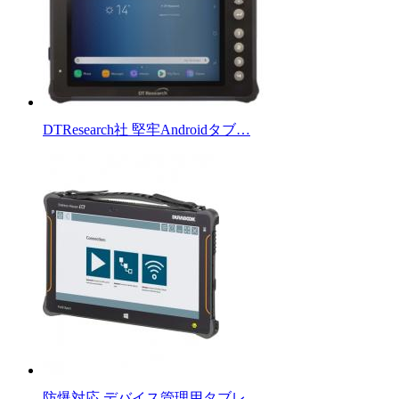
DTResearch社 堅牢Androidタブ…
防爆対応 デバイス管理用タブレ…