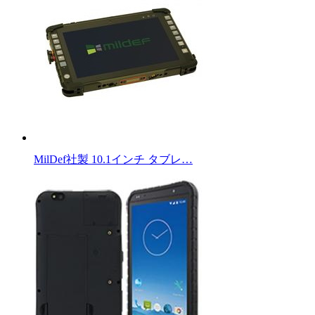
MilDef社製 10.1インチ タブレ…