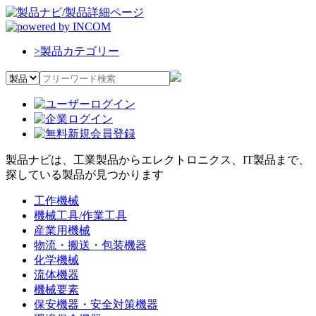
>
製品カテゴリー
製品ナビは、工業製品からエレクトロニクス、IT製品まで、
探している製品が見つかります
工作機械
機械工具/作業工具
産業用機械
物流・搬送・包装機器
化学機械
流体機器
機械要素
保安機器・安全対策機器