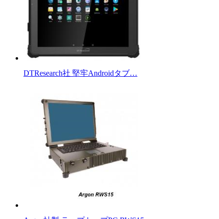
DTResearch社 堅牢Androidタブ…