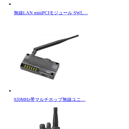
無線LAN miniPCIモジュール SWL…
920MHz帯マルチホップ無線ユニ…