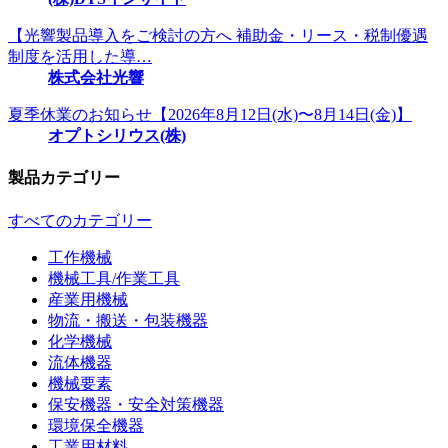
【光響製品導入をご検討の方へ 補助金・リース・税制優遇
制度を活用した導…
株式会社光響
夏季休業のお知らせ【2026年8月12日(水)〜8月14日(金)】
オプトシリウス(株)
製品カテゴリー
すべてのカテゴリー
工作機械
機械工具/作業工具
産業用機械
物流・搬送・包装機器
化学機械
流体機器
機械要素
保安機器・安全対策機器
環境保全機器
工業用材料