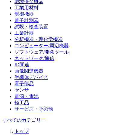
環境保全機器
工業用材料
制御機器
電子計測器
試験・検査装置
工業計器
分析機器・理化学機器
コンピューター/周辺機器
ソフトウェア/開発ツール
ネットワーク/通信
ID関連
画像関連機器
半導体デバイス
電子部品
センサ
電源・電池
軽工品
サービス・その他
すべてのカテゴリー
トップ