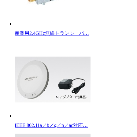
産業用2.4GHz無線トランシーバ…
IEEE 802.11a／b／g／n／ac対応…