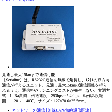
見通し最大15kmまで通信可能
【Serialine】は、RS232C通信を無線で延長し、1対1の双方向
通信が行えるユニット。見通し最大15kmの通信距離を得ら
れるうえ、通信料やランニングコストが発生しない。変調方
式：LoRa変調、伝送速度：293bps～5.4kbps、動作温度範
囲：－20～＋40℃、サイズ：127×70.6×35.5mm。
ネットワーク/通信
│
無線LAN/無線通信関連
│