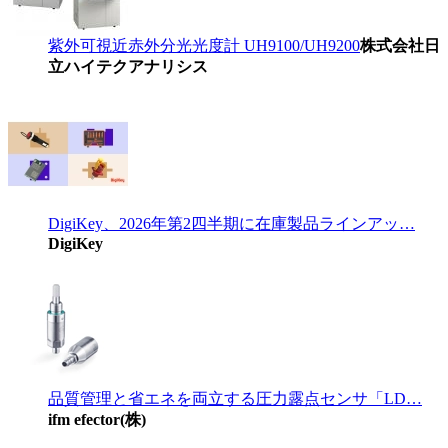
紫外可視近赤外分光光度計 UH9100/UH9200
株式会社日
立ハイテクアナリシス
DigiKey、2026年第2四半期に在庫製品ラインアッ…
DigiKey
品質管理と省エネを両立する圧力露点センサ「LD…
ifm efector(株)