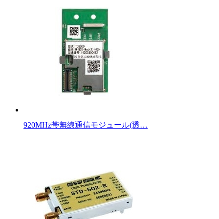
920MHz帯無線通信モジュール(透…