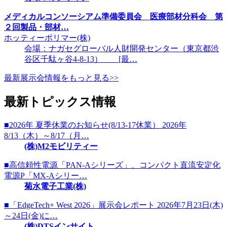
メディカルコンソーシアム準備委員会 医療部材分科会 第
２回製品・部材…
ホッティーポリマー(株)
会場：ナガセグローバル人財開発センター（東京都渋
谷区千駄ヶ谷4-8-13） [最…
最新展示会情報をもっと見る>>
最新トピックス情報
■2026年 夏季休業のお知らせ(8/13-17休業） 2026年
8/13（木）～8/17（月…
(株)M2モビリティー
■高信頼性電源「PAN-Aシリーズ」、コンパクト直流安定化
電源P「MX-Aシリー…
菊水電子工業(株)
■「EdgeTech+ West 2026」展示会レポート 2026年7月23日(木)
～24日(金)に…
(株)DTSインサイト