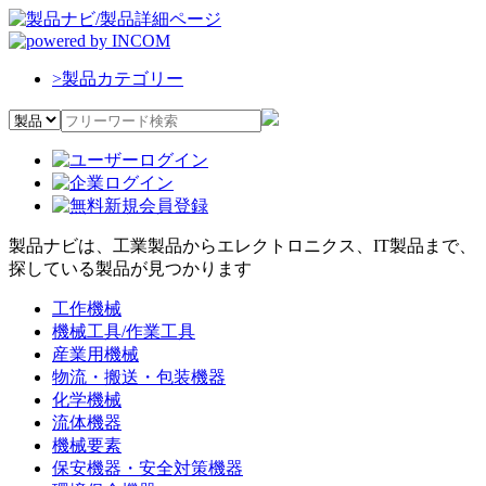
>
製品カテゴリー
製品ナビは、工業製品からエレクトロニクス、IT製品まで、
探している製品が見つかります
工作機械
機械工具/作業工具
産業用機械
物流・搬送・包装機器
化学機械
流体機器
機械要素
保安機器・安全対策機器