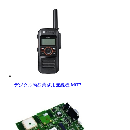
デジタル簡易業務用無線機 MiT7…