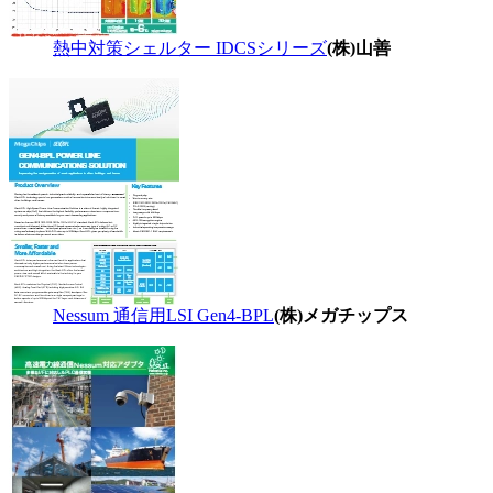
熱中対策シェルター IDCSシリーズ
(株)山善
Nessum 通信用LSI Gen4-BPL
(株)メガチップス