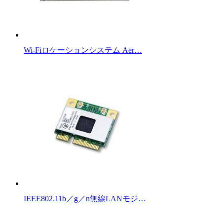
Wi-Fiロケーションシステム Aer…
IEEE802.11b／g／n無線LANモジ…