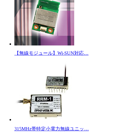
【無線モジュール】Wi-SUN対応…
315MHz帯特定小電力無線ユニッ…