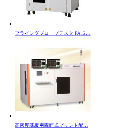
フライングプローブテスタ FA12…
高密度基板用両面式プリント配…