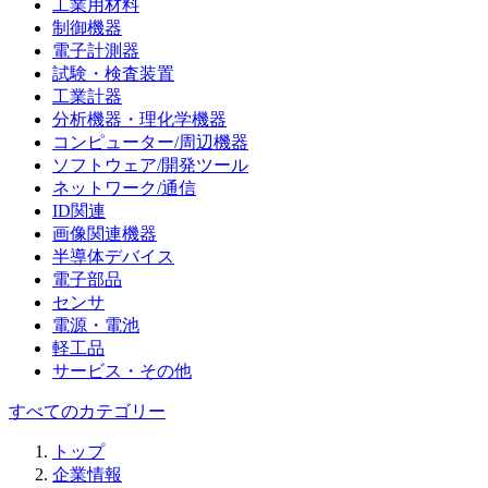
工業用材料
制御機器
電子計測器
試験・検査装置
工業計器
分析機器・理化学機器
コンピューター/周辺機器
ソフトウェア/開発ツール
ネットワーク/通信
ID関連
画像関連機器
半導体デバイス
電子部品
センサ
電源・電池
軽工品
サービス・その他
すべてのカテゴリー
トップ
企業情報