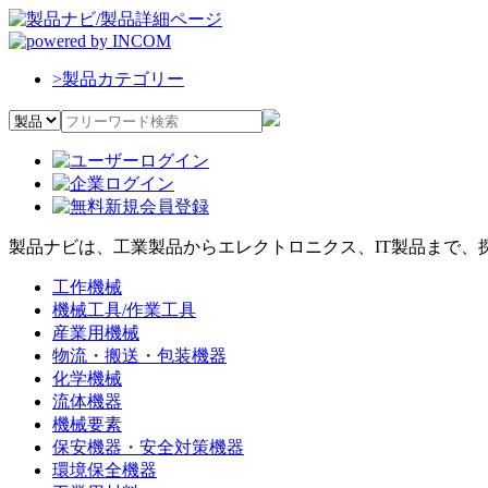
>
製品カテゴリー
製品ナビは、工業製品からエレクトロニクス、IT製品まで、
工作機械
機械工具/作業工具
産業用機械
物流・搬送・包装機器
化学機械
流体機器
機械要素
保安機器・安全対策機器
環境保全機器