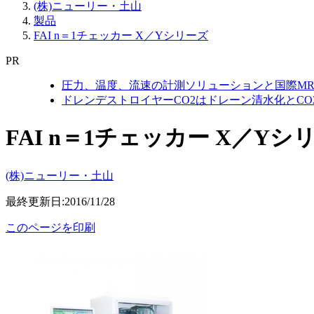
(株)ニューリー・土山
製品
FAI n＝1チェッカー X／Yシリーズ
PR
圧力、温度、流速の計測ソリューションと国際MR
ドレンデストロイヤーCO2はドレーン清水化とC
FAI n＝1チェッカー X／Yシ
(株)ニューリー・土山
最終更新日:2016/11/28
このページを印刷