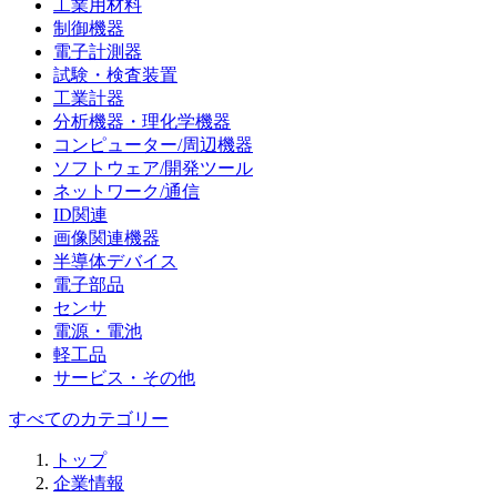
工業用材料
制御機器
電子計測器
試験・検査装置
工業計器
分析機器・理化学機器
コンピューター/周辺機器
ソフトウェア/開発ツール
ネットワーク/通信
ID関連
画像関連機器
半導体デバイス
電子部品
センサ
電源・電池
軽工品
サービス・その他
すべてのカテゴリー
トップ
企業情報