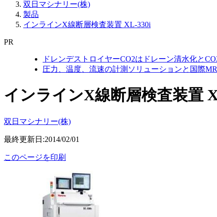
双日マシナリー(株)
製品
インラインX線断層検査装置 XL-330i
PR
ドレンデストロイヤーCO2はドレーン清水化とC
圧力、温度、流速の計測ソリューションと国際MR
インラインX線断層検査装置 XL-
双日マシナリー(株)
最終更新日:2014/02/01
このページを印刷