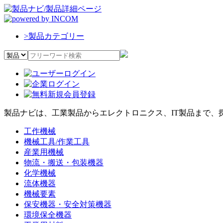
>
製品カテゴリー
製品ナビは、工業製品からエレクトロニクス、IT製品まで、
工作機械
機械工具/作業工具
産業用機械
物流・搬送・包装機器
化学機械
流体機器
機械要素
保安機器・安全対策機器
環境保全機器