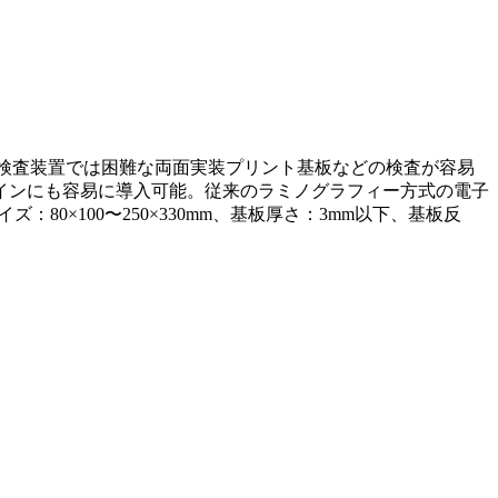
の検査装置では困難な両面実装プリント基板などの検査が容易
ラインにも容易に導入可能。従来のラミノグラフィー方式の電子
×100〜250×330mm、基板厚さ：3mm以下、基板反