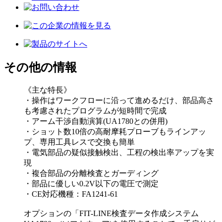
その他の情報
《主な特長》
・操作はワークフローに沿って進めるだけ、部品高さ
も考慮されたプログラムが短時間で完成
・アーム干渉自動演算(UA1780との併用)
・ショット数10倍の高耐摩耗プローブもラインアッ
プ、専用工具レスで交換も簡単
・電気部品の疑似接触検出、工程の検出率アップを実
現
・複合部品の分離検査とガーディング
・部品に優しい0.2V以下の電圧で測定
・CE対応機種：FA1241-61
オプションの「FIT-LINE検査データ作成システム