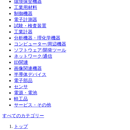
環境保全機器
工業用材料
制御機器
電子計測器
試験・検査装置
工業計器
分析機器・理化学機器
コンピューター/周辺機器
ソフトウェア/開発ツール
ネットワーク/通信
ID関連
画像関連機器
半導体デバイス
電子部品
センサ
電源・電池
軽工品
サービス・その他
すべてのカテゴリー
トップ