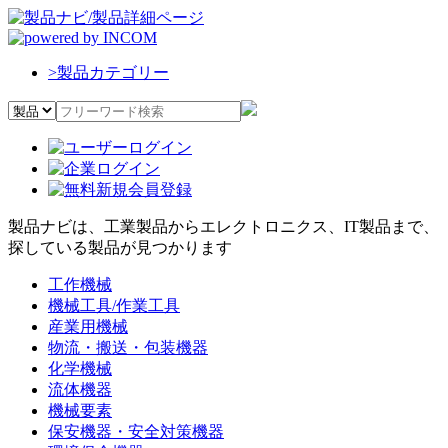
>
製品カテゴリー
製品ナビは、工業製品からエレクトロニクス、IT製品まで、
探している製品が見つかります
工作機械
機械工具/作業工具
産業用機械
物流・搬送・包装機器
化学機械
流体機器
機械要素
保安機器・安全対策機器