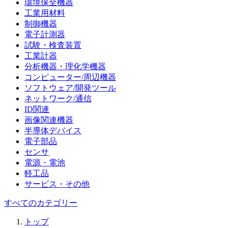
環境保全機器
工業用材料
制御機器
電子計測器
試験・検査装置
工業計器
分析機器・理化学機器
コンピューター/周辺機器
ソフトウェア/開発ツール
ネットワーク/通信
ID関連
画像関連機器
半導体デバイス
電子部品
センサ
電源・電池
軽工品
サービス・その他
すべてのカテゴリー
トップ