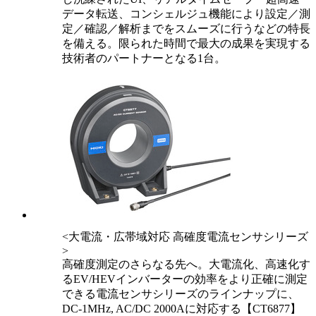
データ転送、コンシェルジュ機能により設定／測
定／確認／解析までをスムーズに行うなどの特長
を備える。限られた時間で最大の成果を実現する
技術者のパートナーとなる1台。
<大電流・広帯域対応 高確度電流センサシリーズ
>
高確度測定のさらなる先へ。大電流化、高速化す
るEV/HEVインバーターの効率をより正確に測定
できる電流センサシリーズのラインナップに、
DC-1MHz, AC/DC 2000Aに対応する【CT6877】