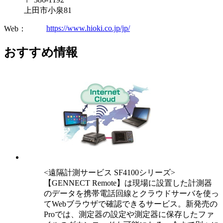
上田市小泉81
https://www.hioki.co.jp/jp/
Web：
おすすめ情報
<遠隔計測サービス SF4100シリーズ>
【GENNECT Remote】は現場に設置した計測器
のデータを携帯電話回線とクラウドサーバを使っ
てWebブラウザで確認できるサービス。新発売の
Proでは、測定器の設定や測定器に保存したファ