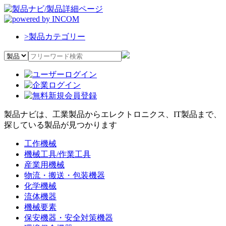
>
製品カテゴリー
製品ナビは、工業製品からエレクトロニクス、IT製品まで、
探している製品が見つかります
工作機械
機械工具/作業工具
産業用機械
物流・搬送・包装機器
化学機械
流体機器
機械要素
保安機器・安全対策機器