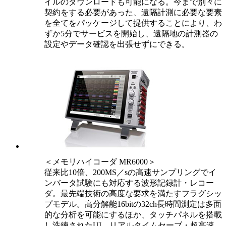
イルのダウンロードも可能になる。今まで別々に
契約をする必要があった、遠隔計測に必要な要素
を全てをパッケージして提供することにより、わ
ずか5分でサービスを開始し、遠隔地の計測器の
設定やデータ確認を出張せずにできる。
＜メモリハイコーダ MR6000＞
従来比10倍、200MS／sの高速サンプリングでイ
ンバータ試験にも対応する波形記録計・レコー
ダ。最先端技術の高度な要求を満たすフラグシッ
プモデル。高分解能16bitの32ch長時間測定は多面
的な分析を可能にするほか、タッチパネルを搭載
し洗練されたUI、リアルタイムセーブ・超高速