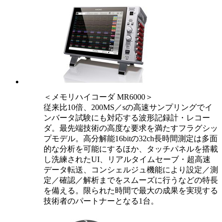
＜メモリハイコーダ MR6000＞
従来比10倍、200MS／sの高速サンプリングでイ
ンバータ試験にも対応する波形記録計・レコー
ダ。最先端技術の高度な要求を満たすフラグシッ
プモデル。高分解能16bitの32ch長時間測定は多面
的な分析を可能にするほか、タッチパネルを搭載
し洗練されたUI、リアルタイムセーブ・超高速
データ転送、コンシェルジュ機能により設定／測
定／確認／解析までをスムーズに行うなどの特長
を備える。限られた時間で最大の成果を実現する
技術者のパートナーとなる1台。