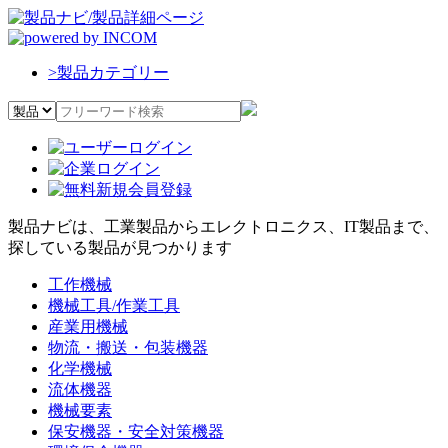
>
製品カテゴリー
製品ナビは、工業製品からエレクトロニクス、IT製品まで、
探している製品が見つかります
工作機械
機械工具/作業工具
産業用機械
物流・搬送・包装機器
化学機械
流体機器
機械要素
保安機器・安全対策機器