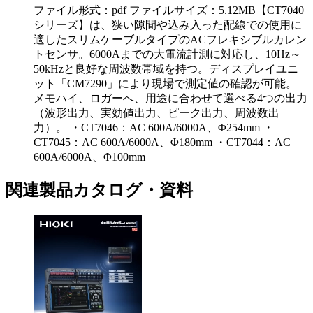
ファイル形式：pdf ファイルサイズ：5.12MB
【CT7040
シリーズ】は、狭い隙間や込み入った配線での使用に
適したスリムケーブルタイプのACフレキシブルカレン
トセンサ。6000Aまでの大電流計測に対応し、10Hz～
50kHzと良好な周波数帯域を持つ。ディスプレイユニ
ット「CM7290」により現場で測定値の確認が可能。
メモハイ、ロガーへ、用途に合わせて選べる4つの出力
（波形出力、実効値出力、ピーク出力、周波数出
力）。 ・CT7046：AC 600A/6000A、Φ254mm ・
CT7045：AC 600A/6000A、Φ180mm ・CT7044：AC
600A/6000A、Φ100mm
関連製品カタログ・資料