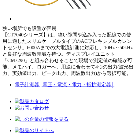
狭い場所でも設置が容易
【CT7040シリーズ】は、狭い隙間や込み入った配線での使
用に適したスリムケーブルタイプのACフレキシブルカレン
トセンサ。6000Aまでの大電流計測に対応し、10Hz～50kHz
と良好な周波数帯域を持つ。ディスプレイユニット
「CM7290」と組み合わせることで現場で測定値の確認が可
能。メモハイ、ロガーへ、用途に合わせて4つの出力(波形出
力、実効値出力、ピーク出力、周波数出力)から選択可能。
電子計測器
│
電圧・電流・電力・抵抗測定器
│