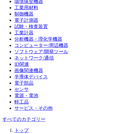
環境保全機器
工業用材料
制御機器
電子計測器
試験・検査装置
工業計器
分析機器・理化学機器
コンピューター/周辺機器
ソフトウェア/開発ツール
ネットワーク/通信
ID関連
画像関連機器
半導体デバイス
電子部品
センサ
電源・電池
軽工品
サービス・その他
すべてのカテゴリー
トップ