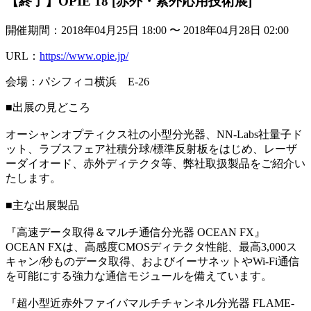
【終了】OPIE'18 [赤外・紫外応用技術展]
開催期間：2018年04月25日 18:00 〜 2018年04月28日 02:00
URL：
https://www.opie.jp/
会場：パシフィコ横浜 E-26
■出展の見どころ
オーシャンオプティクス社の小型分光器、NN-Labs社量子ド
ット、ラブスフェア社積分球/標準反射板をはじめ、レーザ
ーダイオード、赤外ディテクタ等、弊社取扱製品をご紹介い
たします。
■主な出展製品
『高速データ取得＆マルチ通信分光器 OCEAN FX』
OCEAN FXは、高感度CMOSディテクタ性能、最高3,000ス
キャン/秒ものデータ取得、およびイーサネットやWi-Fi通信
を可能にする強力な通信モジュールを備えています。
『超小型近赤外ファイバマルチチャンネル分光器 FLAME-