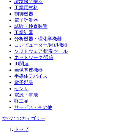
環境保全機器
工業用材料
制御機器
電子計測器
試験・検査装置
工業計器
分析機器・理化学機器
コンピューター/周辺機器
ソフトウェア/開発ツール
ネットワーク/通信
ID関連
画像関連機器
半導体デバイス
電子部品
センサ
電源・電池
軽工品
サービス・その他
すべてのカテゴリー
トップ