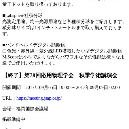
量子ドットを取り扱っております。
■Labsphere社積分球
光測定用途、均一光源用途など各種積分球をご紹介します。
積分球サイズは1インチ～3メートルまで取り揃えておりま
す。
■ハンドヘルドデジタル顕微鏡
白色光・赤外線・紫外線LED搭載した小型デジタル顕微鏡
MiScopeは小型でありながらパワフルなその性能は様々な用
途でご使用いただけます。
【終了】第78回応用物理学会 秋季学術講演会
開催期間：2017年09月05日 19:00 〜 2017年09月09日 02:00
URL：
https://meeting.jsap.or.jp/
会場：福岡国際会議場
掲載準備中