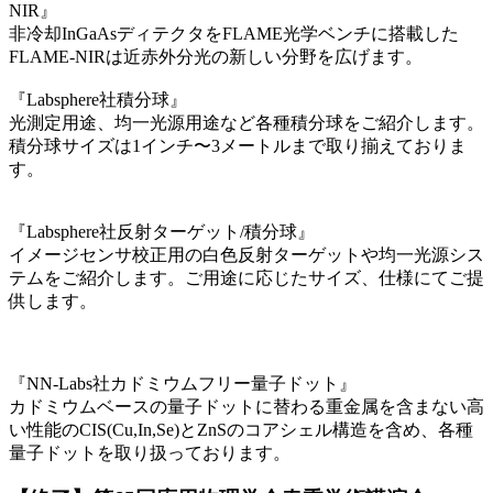
NIR』
非冷却InGaAsディテクタをFLAME光学ベンチに搭載した
FLAME-NIRは近赤外分光の新しい分野を広げます。
『Labsphere社積分球』
光測定用途、均一光源用途など各種積分球をご紹介します。
積分球サイズは1インチ〜3メートルまで取り揃えておりま
す。
『Labsphere社反射ターゲット/積分球』
イメージセンサ校正用の白色反射ターゲットや均一光源シス
テムをご紹介します。ご用途に応じたサイズ、仕様にてご提
供します。
『NN-Labs社カドミウムフリー量子ドット』
カドミウムベースの量子ドットに替わる重金属を含まない高
い性能のCIS(Cu,In,Se)とZnSのコアシェル構造を含め、各種
量子ドットを取り扱っております。