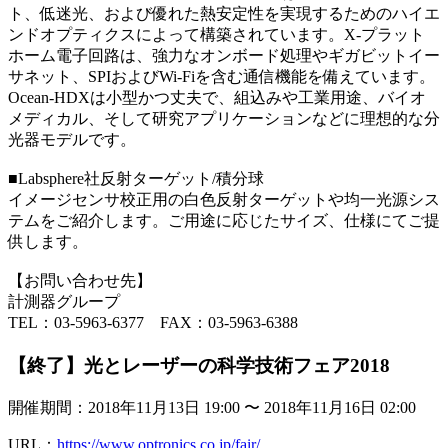
ト、低迷光、および優れた熱安定性を実現するためのハイエ
ンドオプティクスによって構築されています。X-プラット
ホーム電子回路は、強力なオンボード処理やギガビットイー
サネット、SPIおよびWi-Fiを含む通信機能を備えています。
Ocean-HDXは小型かつ丈夫で、組込みや工業用途、バイオ
メディカル、そして研究アプリケーションなどに理想的な分
光器モデルです。
■Labsphere社反射ターゲット/積分球
イメージセンサ校正用の白色反射ターゲットや均一光源シス
テムをご紹介します。ご用途に応じたサイズ、仕様にてご提
供します。
【お問い合わせ先】
計測器グループ
TEL：03-5963-6377 FAX：03-5963-6388
【終了】光とレーザーの科学技術フェア2018
開催期間：2018年11月13日 19:00 〜 2018年11月16日 02:00
URL：
https://www.optronics.co.jp/fair/