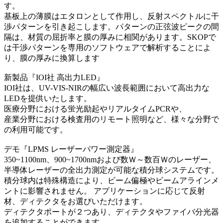
す。
基板上の薄膜はエタロンとして作用し、反射スペクトルに干
渉パターンを引き起こします。パターンの正弦波ピークの間
隔は、材質の屈折率と膜の厚みに相関があります。SKOPで
は干渉パターンを専用のソフトウェアで解析することによ
り、膜の厚みに換算します
新製品『IOI社 高出力LED』
IOI社は、UV-VIS-NIRの幅広い波長範囲において高出力な
LEDを提供いたします。
医療分野における蛍光励起やリアルタイムPCRや、
産業分野における検査用のリモート照明など、様々な分野で
の利用可能です。
デモ『LPMS レーザーパワー測定器』
350~1100nm、900~1700nmおよび数Ｗ～数百Ｗのレーザー、
半導体レーザーの全出力測定が可能な積分球システムです。
積分球内は特殊構造により、ビーム偏極やビームアラインメ
ントに影響されません。 アプリケーションに応じて反射
材、ディテクタをお選びいただけます。
ディテクタポートが２つあり、ディテクタやファイバ分光器
を追加することができます。