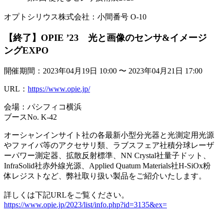
オプトシリウス株式会社：小間番号 O-10
【終了】OPIE ’23 光と画像のセンサ&イメージ
ングEXPO
開催期間：2023年04月19日 10:00 〜 2023年04月21日 17:00
URL：
https://www.opie.jp/
会場：パシフィコ横浜
ブースNo. K-42
オーシャンインサイト社の各最新小型分光器と光測定用光源
やファイバ等のアクセサリ類、ラブスフェア社積分球レーザ
ーパワー測定器、拡散反射標準、NN Crystal社量子ドット、
InfraSolid社赤外線光源、Applied Quatum Materials社H-SiOx粉
体レジストなど、弊社取り扱い製品をご紹介いたします。
詳しくは下記URLをご覧ください。
https://www.opie.jp/2023/list/info.php?id=3135&ex=