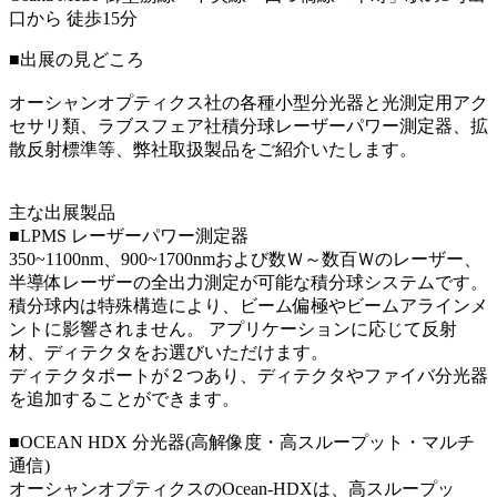
口から 徒歩15分
■出展の見どころ
オーシャンオプティクス社の各種小型分光器と光測定用アク
セサリ類、ラブスフェア社積分球レーザーパワー測定器、拡
散反射標準等、弊社取扱製品をご紹介いたします。
主な出展製品
■LPMS レーザーパワー測定器
350~1100nm、900~1700nmおよび数Ｗ～数百Ｗのレーザー、
半導体レーザーの全出力測定が可能な積分球システムです。
積分球内は特殊構造により、ビーム偏極やビームアラインメ
ントに影響されません。 アプリケーションに応じて反射
材、ディテクタをお選びいただけます。
ディテクタポートが２つあり、ディテクタやファイバ分光器
を追加することができます。
■OCEAN HDX 分光器(高解像度・高スループット・マルチ
通信)
オーシャンオプティクスのOcean-HDXは、高スループッ