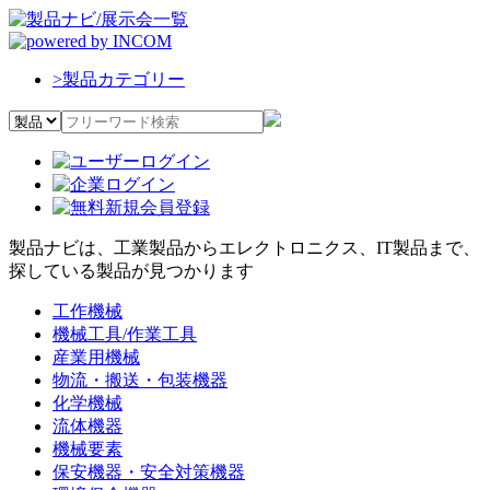
>
製品カテゴリー
製品ナビは、工業製品からエレクトロニクス、IT製品まで、
探している製品が見つかります
工作機械
機械工具/作業工具
産業用機械
物流・搬送・包装機器
化学機械
流体機器
機械要素
保安機器・安全対策機器