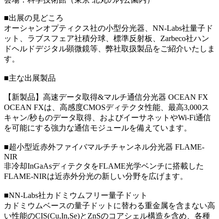
■出展の見どころ
オーシャンオプティクス社の小型分光器、NN-Labs社量子ド
ット、ラブスフェア社積分球、標準反射板、Zarbeco社ハン
ドヘルドデジタル顕微鏡等、弊社取扱製品をご紹介いたしま
す。
■主な出展製品
【新製品】高速データ取得&マルチ通信分光器 OCEAN FX
OCEAN FXは、高感度CMOSディテクタ性能、最高3,000ス
キャン/秒ものデータ取得、およびイーサネットやWi-Fi通信
を可能にする強力な通信モジュールを備えています。
■超小型近赤外ファイバマルチチャンネル分光器 FLAME-
NIR
非冷却InGaAsディテクタをFLAME光学ベンチに搭載した
FLAME-NIRは近赤外分光の新しい分野を広げます。
■NN-Labs社カドミウムフリー量子ドット
カドミウムベースの量子ドットに替わる重金属を含まない高
い性能のCIS(Cu,In,Se)とZnSのコアシェル構造を含め、各種