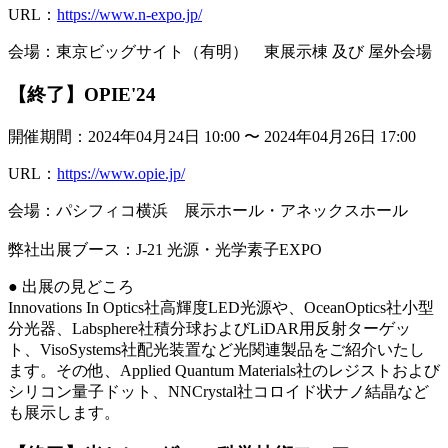
URL：
https://www.n-expo.jp/
会場：東京ビッグサイト（有明） 東展示棟 及び 屋外会場
【終了】OPIE'24
開催期間：2024年04月24日 10:00 〜 2024年04月26日 17:00
URL：
https://www.opie.jp/
会場：パシフィコ横浜 展示ホール・アネックスホール
弊社出展ブース：J-21 光源・光学素子EXPO
● 出展の見どころ
Innovations In Optics社高輝度LED光源や、OceanOptics社小型
分光器、Labsphere社積分球およびLiDAR用反射ターゲッ
ト、VisoSystems社配光装置など光関連製品をご紹介いたし
ます。その他、Applied Quantum Materials社のレジストおよび
シリコン量子ドット、NNCrystal社コロイド状ナノ結晶など
も展示します。