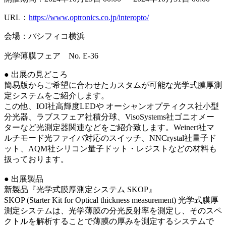
URL：
https://www.optronics.co.jp/interopto/
会場：パシフィコ横浜
光学薄膜フェア No. E-36
● 出展の見どころ
簡易版からご希望に合わせたカスタムが可能な光学式膜厚測
定システムをご紹介します。
この他、IOI社高輝度LEDや オーシャンオプティクス社小型
分光器、ラブスフェア社積分球、VisoSystems社ゴニオメー
ターなど光測定器関連などをご紹介致します。Weinert社マ
ルチモード光ファイバ対応のスイッチ、NNCrystal社量子ド
ット、AQM社シリコン量子ドット・レジストなどの材料も
扱っております。
● 出展製品
新製品『光学式膜厚測定システム SKOP』
SKOP (Starter Kit for Optical thickness measurement) 光学式膜厚
測定システムは、光学薄膜の分光反射率を測定し、そのスペ
クトルを解析することで薄膜の厚みを測定するシステムで