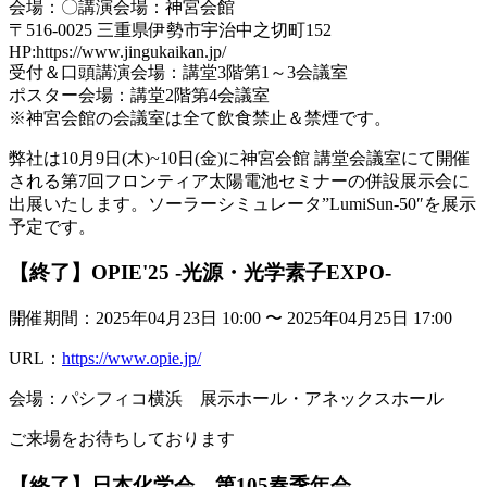
会場：〇講演会場：神宮会館
〒516-0025 三重県伊勢市宇治中之切町152
HP:https://www.jingukaikan.jp/
受付＆口頭講演会場：講堂3階第1～3会議室
ポスター会場：講堂2階第4会議室
※神宮会館の会議室は全て飲食禁止＆禁煙です。
弊社は10月9日(木)~10日(金)に神宮会館 講堂会議室にて開催
される第7回フロンティア太陽電池セミナーの併設展示会に
出展いたします。ソーラーシミュレータ”LumiSun-50″を展示
予定です。
【終了】OPIE'25 -光源・光学素子EXPO-
開催期間：2025年04月23日 10:00 〜 2025年04月25日 17:00
URL：
https://www.opie.jp/
会場：パシフィコ横浜 展示ホール・アネックスホール
ご来場をお待ちしております
【終了】日本化学会 第105春季年会