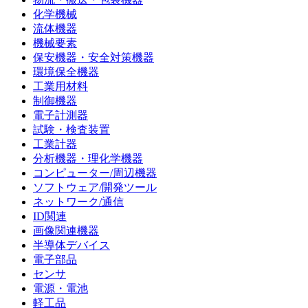
化学機械
流体機器
機械要素
保安機器・安全対策機器
環境保全機器
工業用材料
制御機器
電子計測器
試験・検査装置
工業計器
分析機器・理化学機器
コンピューター/周辺機器
ソフトウェア/開発ツール
ネットワーク/通信
ID関連
画像関連機器
半導体デバイス
電子部品
センサ
電源・電池
軽工品