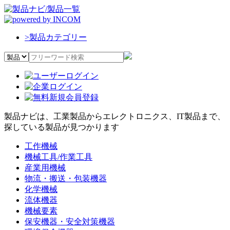
>
製品カテゴリー
製品ナビは、工業製品からエレクトロニクス、IT製品まで、
探している製品が見つかります
工作機械
機械工具/作業工具
産業用機械
物流・搬送・包装機器
化学機械
流体機器
機械要素
保安機器・安全対策機器