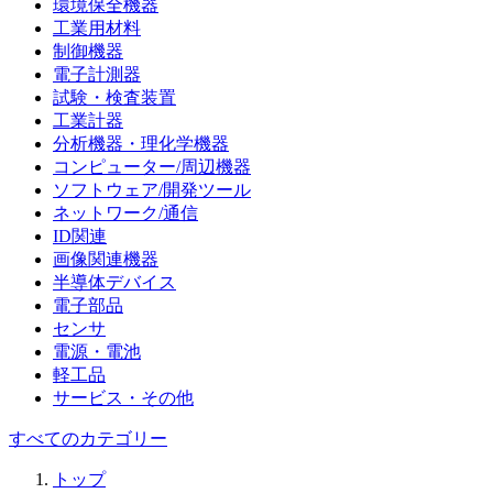
環境保全機器
工業用材料
制御機器
電子計測器
試験・検査装置
工業計器
分析機器・理化学機器
コンピューター/周辺機器
ソフトウェア/開発ツール
ネットワーク/通信
ID関連
画像関連機器
半導体デバイス
電子部品
センサ
電源・電池
軽工品
サービス・その他
すべてのカテゴリー
トップ