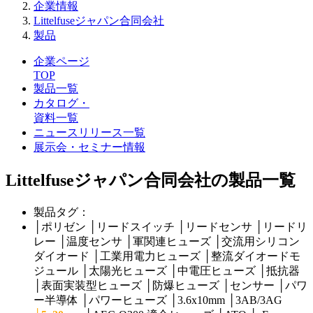
企業情報
Littelfuseジャパン合同会社
製品
企業ページ
TOP
製品一覧
カタログ・
資料一覧
ニュースリリース一覧
展示会・セミナー情報
Littelfuseジャパン合同会社の製品一覧
製品タグ：
│
ポリゼン
│
リードスイッチ
│
リードセンサ
│
リードリ
レー
│
温度センサ
│
軍関連ヒューズ
│
交流用シリコン
ダイオード
│
工業用電力ヒューズ
│
整流ダイオードモ
ジュール
│
太陽光ヒューズ
│
中電圧ヒューズ
│
抵抗器
│
表面実装型ヒューズ
│
防爆ヒューズ
│
センサー
│
パワ
ー半導体
│
パワーヒューズ
│
3.6x10mm
│
3AB/3AG