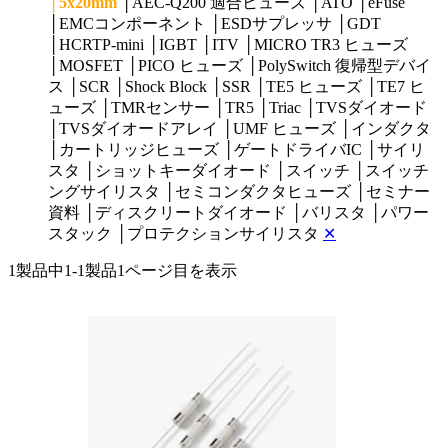
│
5x20mm
│
AEC-Q200 適合ヒューズ
│
ATO
│
eFuse
│
EMCコンポーネント
│
ESDサプレッサ
│
GDT
│
HCRTP-mini
│
IGBT
│
ITV
│
MICRO TR3 ヒューズ
│
MOSFET
│
PICO ヒューズ
│
PolySwitch 復帰型デバイ
ス
│
SCR
│
Shock Block
│
SSR
│
TE5 ヒューズ
│
TE7 ヒ
ューズ
│
TMRセンサー
│
TR5
│
Triac
│
TVSダイオード
│
TVSダイオードアレイ
│
UMF ヒューズ
│
インダクタ
│
カートリッジヒューズ
│
ゲートドライバIC
│
サイリ
スタ
│
ショットキーダイオード
│
スイッチ
│
スイッチ
ングサイリスタ
│
セミコンダクタヒューズ
│
セミナー
資料
│
ディスクリートダイオード
│
バリスタ
│
パワー
スタック
│
プロテクションサイリスタ
✕
1製品中
1-1製品
1ページ目を表示