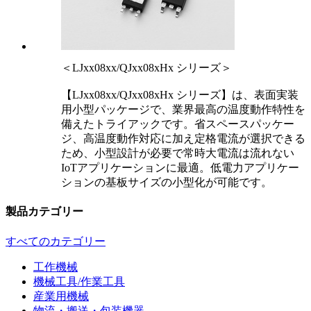
＜LJxx08xx/QJxx08xHx シリーズ＞
【LJxx08xx/QJxx08xHx シリーズ】は、表面実装
用小型パッケージで、業界最高の温度動作特性を
備えたトライアックです。省スペースパッケー
ジ、高温度動作対応に加え定格電流が選択できる
ため、小型設計が必要で常時大電流は流れない
IoTアプリケーションに最適。低電力アプリケー
ションの基板サイズの小型化が可能です。
製品カテゴリー
すべてのカテゴリー
工作機械
機械工具/作業工具
産業用機械
物流・搬送・包装機器