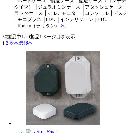
│
ハードケース
│
輸送ケース
│
輸送ケース（コンテナ
タイプ）
│
ジュラルミンケース
│
アタッシュケース
│
ラックケース
│
マルチモニター
│
コンソール
│
デスク
│
モニプラス
│
PDU
│
インテリジェントPDU
│
Raritan（ラリタン）
✕
50製品中
1-20製品
1ページ目を表示
1
2
次へ
最後へ