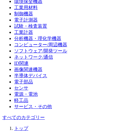
環境保全機器
工業用材料
制御機器
電子計測器
試験・検査装置
工業計器
分析機器・理化学機器
コンピューター/周辺機器
ソフトウェア/開発ツール
ネットワーク/通信
ID関連
画像関連機器
半導体デバイス
電子部品
センサ
電源・電池
軽工品
サービス・その他
すべてのカテゴリー
トップ