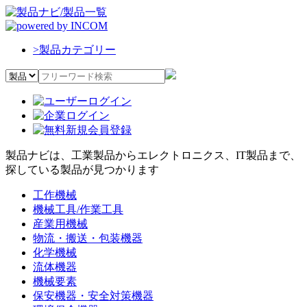
>
製品カテゴリー
製品ナビは、工業製品からエレクトロニクス、IT製品まで、
探している製品が見つかります
工作機械
機械工具/作業工具
産業用機械
物流・搬送・包装機器
化学機械
流体機器
機械要素
保安機器・安全対策機器