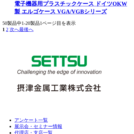
電子機器用プラスチックケース ドイツOKW
製 エルゴケース VGA/VGBシリーズ
50製品中
1-20製品
1ページ目を表示
1
2
次へ
最後へ
アンケート一覧
展示会・セミナー情報
代理店・支店一覧