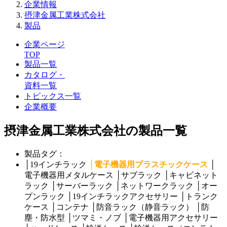
企業情報
摂津金属工業株式会社
製品
企業ページ
TOP
製品一覧
カタログ・
資料一覧
トピックス一覧
企業概要
摂津金属工業株式会社の製品一覧
製品タグ：
│
19インチラック
│
電子機器用プラスチックケース
│
電子機器用メタルケース
│
サブラック
│
キャビネット
ラック
│
サーバーラック
│
ネットワークラック
│
オー
プンラック
│
19インチラックアクセサリー
│
トランク
ケース
│
コンテナ
│
防音ラック（静音ラック）
│
防
塵・防水型
│
ツマミ・ノブ
│
電子機器用アクセサリー