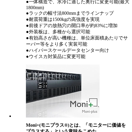
●一体構造で、水冷に適した奥行に変更可能(最大
1800mm)
●ラックの幅寸法800mmまでラインナップ
●耐震荷重は1500kgの高強度を実現
●前後ドアの放熱穴の開口率が約83%に増加
●外装板は、多種から選択可能
●有効高さが高い機種は、単位床面積あたりでサ
ーバー等をより多く実装可能
●ハイパースケールデータセンター向け
●ウイスカ対策品に変更可能
Moni+(モニプラス®)とは、「モニターに価値を
プラスする」という意味をこめた