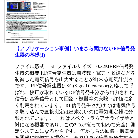
【アプリケーション事例】いまさら聞けないRF信号発
生器の基礎(1)
ファイル形式：pdf ファイルサイズ：0.32MB
RF信号発
生器の概要 RF信号発生器は周波数・電力・変調などを
制御した電気信号を出力することが出来る電気計測器
です。 RF信号発生器はSG(Signal Generator)と略して呼
ばれ、校正が取れているRF信号発生器から出力された
信号は基準信号として回路・機器等の実験・評価に多
く利用されています。 RF信号発生器だけでは電気信号
を取り込んで直接測定は出来ないのに電気測定器に分
類されています。 これはスペクトラムアナライザ等と
対になる機器であり、この2つが揃って初めて完全は測
定システムになるからです。 何かしらの回路・機器等
を開発や評価する場合に、それ自身が信号を発生する