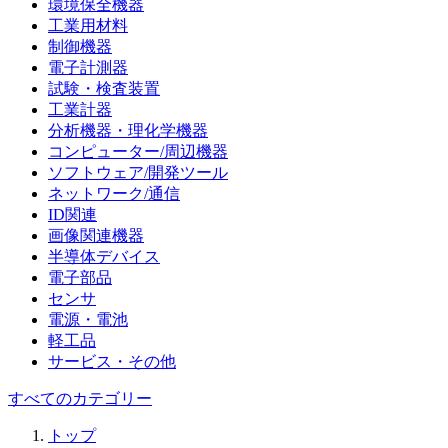
環境保全機器
工業用材料
制御機器
電子計測器
試験・検査装置
工業計器
分析機器・理化学機器
コンピューター/周辺機器
ソフトウェア/開発ツール
ネットワーク/通信
ID関連
画像関連機器
半導体デバイス
電子部品
センサ
電源・電池
軽工品
サービス・その他
すべてのカテゴリー
トップ