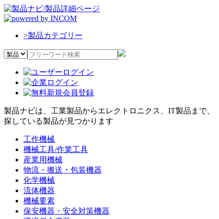
>
製品カテゴリー
製品ナビは、工業製品からエレクトロニクス、IT製品まで、
探している製品が見つかります
工作機械
機械工具/作業工具
産業用機械
物流・搬送・包装機器
化学機械
流体機器
機械要素
保安機器・安全対策機器