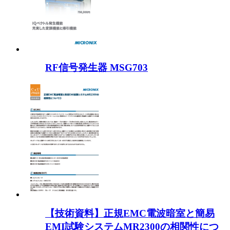
RF信号発生器 MSG703
【技術資料】正規EMC電波暗室と簡易
EMI試験システムMR2300の相関性につ