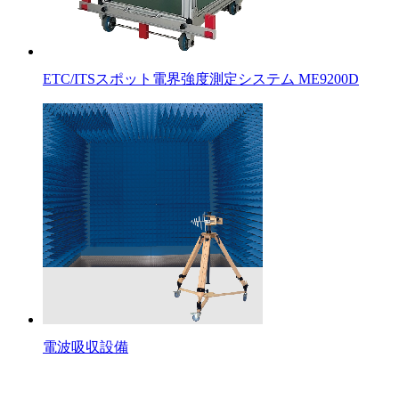
ETC/ITSスポット電界強度測定システム ME9200D
電波吸収設備