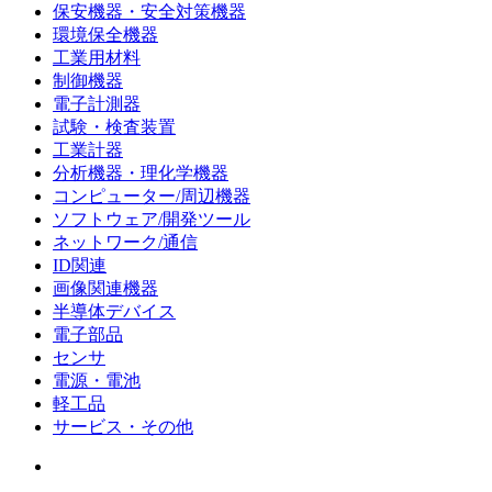
保安機器・安全対策機器
環境保全機器
工業用材料
制御機器
電子計測器
試験・検査装置
工業計器
分析機器・理化学機器
コンピューター/周辺機器
ソフトウェア/開発ツール
ネットワーク/通信
ID関連
画像関連機器
半導体デバイス
電子部品
センサ
電源・電池
軽工品
サービス・その他