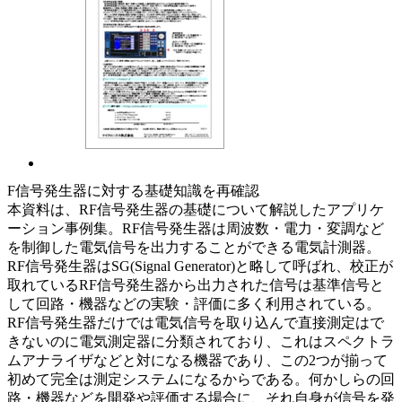
F信号発生器に対する基礎知識を再確認
本資料は、RF信号発生器の基礎について解説したアプリケ
ーション事例集。RF信号発生器は周波数・電力・変調など
を制御した電気信号を出力することができる電気計測器。
RF信号発生器はSG(Signal Generator)と略して呼ばれ、校正が
取れているRF信号発生器から出力された信号は基準信号と
して回路・機器などの実験・評価に多く利用されている。
RF信号発生器だけでは電気信号を取り込んで直接測定はで
きないのに電気測定器に分類されており、これはスペクトラ
ムアナライザなどと対になる機器であり、この2つが揃って
初めて完全は測定システムになるからである。何かしらの回
路・機器などを開発や評価する場合に、それ自身が信号を発