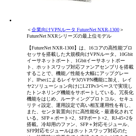
＜
企業向けVPNルータ FutureNet NXR-1300
＞
FutureNet NXRシリーズの最上位モデル
【FutureNet NXR-1300】は、16コアの高性能プロ
セッサを搭載した大規模向けVPNルータ。10Gbit
イーサネットポート、1Gbitイーサネットポー
ト、ホットスワップ対応ファンアセンブリを搭載
することで、機能／性能を大幅にアップグレー
ド。IPsecによるレイヤ3のVPN機能に加え、レイ
ヤ2ソリューション向けにL2TPv3ベースで実現し
たトンネリング機能をサポートしている。冗長化
機能をはじめ、ルーティングプロトコル、セキュ
リティ設定、運用設定で高い相互運用性を有し、
また、センタ装置向けに高性能化・最適化されて
いる。SFP＋ポート×2、SFPポート×2、RJ-45×2を
搭載。冷却用のファン、SFP＋対応モジュール、
SFP対応モジュールはホットスワップ対応のた