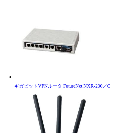
ギガビットVPNルータ FutureNet NXR-230／C