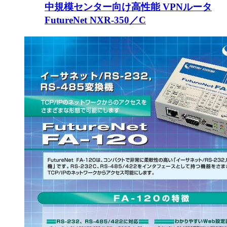
中規模センター向け高性能 VPNルータ
FutureNet NXR-350／C