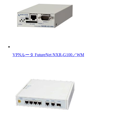
VPNルータ FutureNet NXR-G100／WM