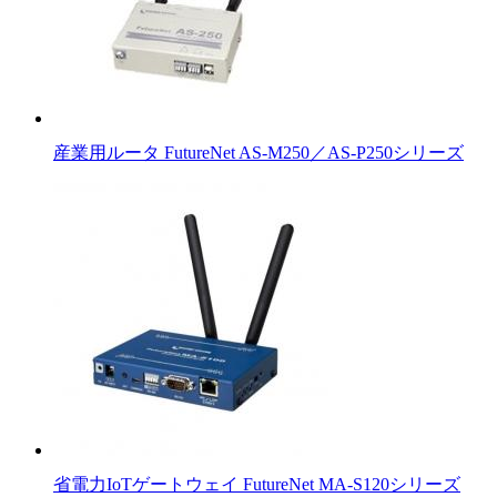
産業用ルータ FutureNet AS-M250／AS-P250シリーズ
省電力IoTゲートウェイ FutureNet MA-S120シリーズ