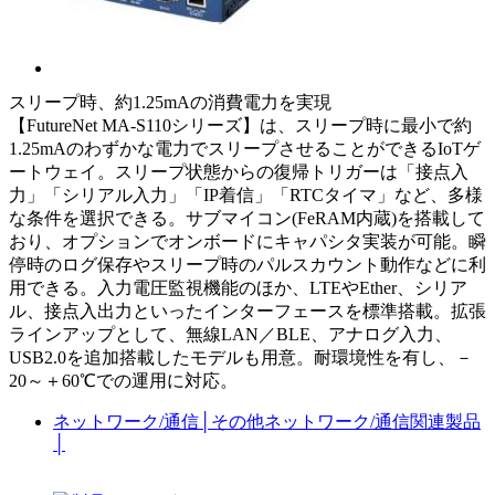
スリープ時、約1.25mAの消費電力を実現
【FutureNet MA-S110シリーズ】は、スリープ時に最小で約
1.25mAのわずかな電力でスリープさせることができるIoTゲ
ートウェイ。スリープ状態からの復帰トリガーは「接点入
力」「シリアル入力」「IP着信」「RTCタイマ」など、多様
な条件を選択できる。サブマイコン(FeRAM内蔵)を搭載して
おり、オプションでオンボードにキャパシタ実装が可能。瞬
停時のログ保存やスリープ時のパルスカウント動作などに利
用できる。入力電圧監視機能のほか、LTEやEther、シリア
ル、接点入出力といったインターフェースを標準搭載。拡張
ラインアップとして、無線LAN／BLE、アナログ入力、
USB2.0を追加搭載したモデルも用意。耐環境性を有し、－
20～＋60℃での運用に対応。
ネットワーク/通信
│
その他ネットワーク/通信関連製品
│