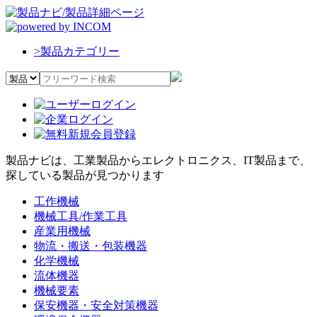
>
製品カテゴリー
製品ナビは、工業製品からエレクトロニクス、IT製品まで、
探している製品が見つかります
工作機械
機械工具/作業工具
産業用機械
物流・搬送・包装機器
化学機械
流体機器
機械要素
保安機器・安全対策機器