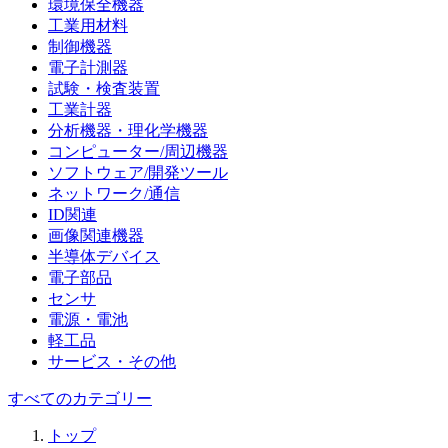
環境保全機器
工業用材料
制御機器
電子計測器
試験・検査装置
工業計器
分析機器・理化学機器
コンピューター/周辺機器
ソフトウェア/開発ツール
ネットワーク/通信
ID関連
画像関連機器
半導体デバイス
電子部品
センサ
電源・電池
軽工品
サービス・その他
すべてのカテゴリー
トップ