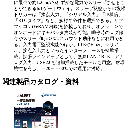
に最小で約1.25mAのわずかな電力でスリープさせるこ
とができるIoTゲートウェイ。スリープ状態からの復帰
トリガーは「接点入力」「シリアル入力」「IP着信」
「RTCタイマ」など、多様な条件を選択できる。サブ
マイコン(FeRAM内蔵)を搭載しており、オプションで
オンボードにキャパシタ実装が可能。瞬停時のログ保
存やスリープ時のパルスカウント動作などに利用でき
る。入力電圧監視機能のほか、LTEやEther、シリア
ル、接点入出力といったインターフェースを標準搭
載。拡張ラインアップとして、無線LAN／BLE、アナ
ログ入力、USB2.0を追加搭載したモデルも用意。耐環
境性を有し、－20～＋60℃での運用に対応。
関連製品カタログ・資料