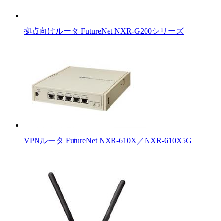
拠点向けルータ FutureNet NXR-G200シリーズ
VPNルータ FutureNet NXR-610X／NXR-610X5G