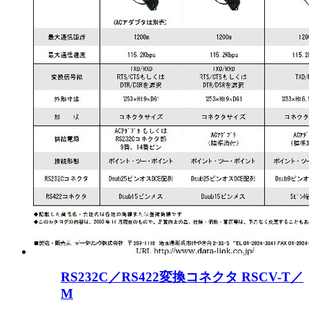
RS232C／RS422変換コネクタ RSCV-T／
M