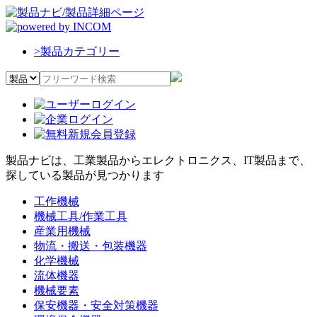
>
製品カテゴリー
製品ナビは、工業製品からエレクトロニクス、IT製品まで、
探している製品が見つかります
工作機械
機械工具/作業工具
産業用機械
物流・搬送・包装機器
化学機械
流体機器
機械要素
保安機器・安全対策機器