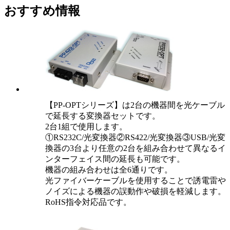
おすすめ情報
【PP-OPTシリーズ】は2台の機器間を光ケーブル
で延長する変換器セットです。
2台1組で使用します。
①RS232C/光変換器②RS422/光変換器③USB/光変
換器の3台より任意の2台を組み合わせて異なるイ
ンターフェイス間の延長も可能です。
機器の組み合わせは全6通りです。
光ファイバーケーブルを使用することで誘電雷や
ノイズによる機器の誤動作や破損を軽減します。
RoHS指令対応品です。