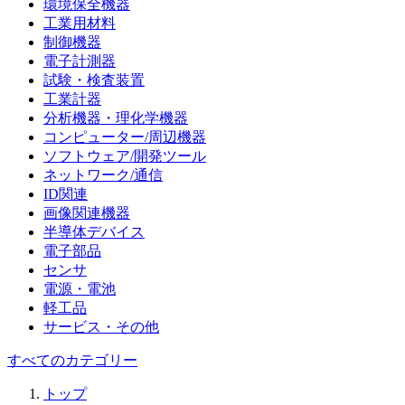
環境保全機器
工業用材料
制御機器
電子計測器
試験・検査装置
工業計器
分析機器・理化学機器
コンピューター/周辺機器
ソフトウェア/開発ツール
ネットワーク/通信
ID関連
画像関連機器
半導体デバイス
電子部品
センサ
電源・電池
軽工品
サービス・その他
すべてのカテゴリー
トップ