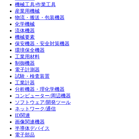
機械工具/作業工具
産業用機械
物流・搬送・包装機器
化学機械
流体機器
機械要素
保安機器・安全対策機器
環境保全機器
工業用材料
制御機器
電子計測器
試験・検査装置
工業計器
分析機器・理化学機器
コンピューター/周辺機器
ソフトウェア/開発ツール
ネットワーク/通信
ID関連
画像関連機器
半導体デバイス
電子部品