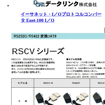
イーサネット・I／Oプロトコルコンバー
タ Enet-100 I／O