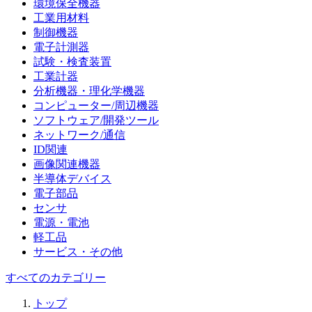
環境保全機器
工業用材料
制御機器
電子計測器
試験・検査装置
工業計器
分析機器・理化学機器
コンピューター/周辺機器
ソフトウェア/開発ツール
ネットワーク/通信
ID関連
画像関連機器
半導体デバイス
電子部品
センサ
電源・電池
軽工品
サービス・その他
すべてのカテゴリー
トップ