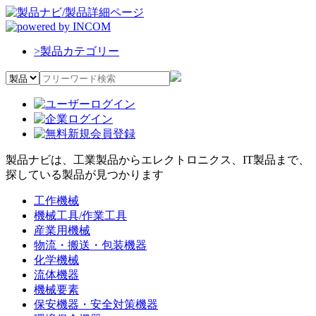
>
製品カテゴリー
製品ナビは、工業製品からエレクトロニクス、IT製品まで、
探している製品が見つかります
工作機械
機械工具/作業工具
産業用機械
物流・搬送・包装機器
化学機械
流体機器
機械要素
保安機器・安全対策機器