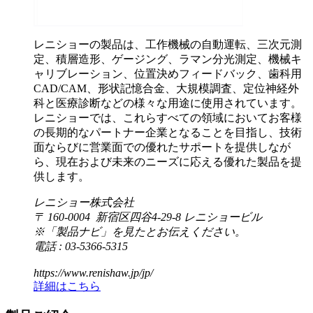
レニショーの製品は、工作機械の自動運転、三次元測
定、積層造形、ゲージング、ラマン分光測定、機械キ
ャリブレーション、位置決めフィードバック、歯科用
CAD/CAM、形状記憶合金、大規模調査、定位神経外
科と医療診断などの様々な用途に使用されています。
レニショーでは、これらすべての領域においてお客様
の長期的なパートナー企業となることを目指し、技術
面ならびに営業面での優れたサポートを提供しなが
ら、現在および未来のニーズに応える優れた製品を提
供します。
レニショー株式会社
〒 160-0004 新宿区四谷4-29-8 レニショービル
※「製品ナビ」を見たとお伝えください。
電話 : 03-5366-5315
https://www.renishaw.jp/jp/
詳細はこちら