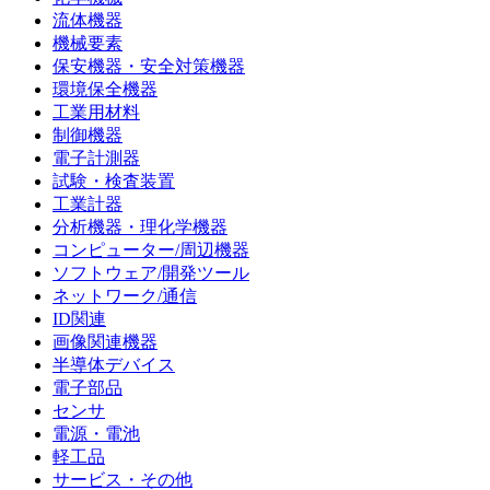
流体機器
機械要素
保安機器・安全対策機器
環境保全機器
工業用材料
制御機器
電子計測器
試験・検査装置
工業計器
分析機器・理化学機器
コンピューター/周辺機器
ソフトウェア/開発ツール
ネットワーク/通信
ID関連
画像関連機器
半導体デバイス
電子部品
センサ
電源・電池
軽工品
サービス・その他