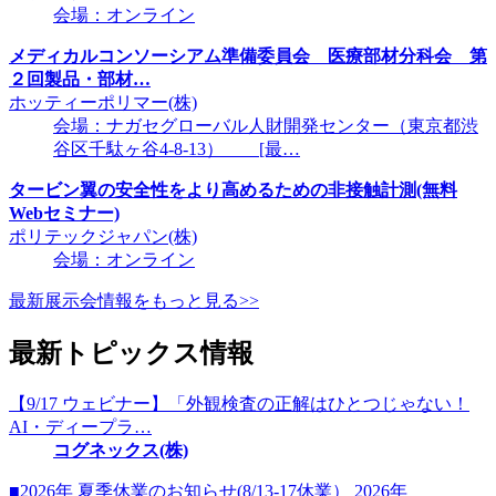
会場：オンライン
メディカルコンソーシアム準備委員会 医療部材分科会 第
２回製品・部材…
ホッティーポリマー(株)
会場：ナガセグローバル人財開発センター（東京都渋
谷区千駄ヶ谷4-8-13） [最…
タービン翼の安全性をより高めるための非接触計測(無料
Webセミナー)
ポリテックジャパン(株)
会場：オンライン
最新展示会情報をもっと見る>>
最新トピックス情報
【9/17 ウェビナー】「外観検査の正解はひとつじゃない！
AI・ディープラ…
コグネックス(株)
■2026年 夏季休業のお知らせ(8/13-17休業） 2026年