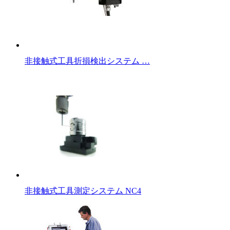
非接触式工具折損検出システム …
非接触式工具測定システム NC4