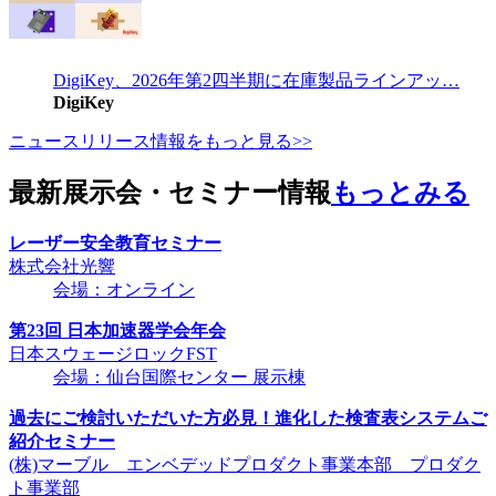
DigiKey、2026年第2四半期に在庫製品ラインアッ…
DigiKey
ニュースリリース情報をもっと見る>>
最新展示会・セミナー情報
もっとみる
レーザー安全教育セミナー
株式会社光響
会場：オンライン
第23回 日本加速器学会年会
日本スウェージロックFST
会場：仙台国際センター 展示棟
過去にご検討いただいた方必見！進化した検査表システムご
紹介セミナー
(株)マーブル エンベデッドプロダクト事業本部 プロダク
ト事業部