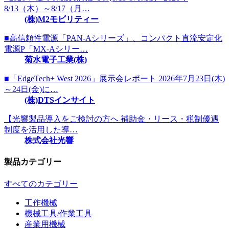
8/13（木）～8/17（月…
(株)M2モビリティー
■高信頼性電源「PAN-Aシリーズ」、コンパクト直流安定化
電源P「MX-Aシリー…
菊水電子工業(株)
■「EdgeTech+ West 2026」展示会レポート 2026年7月23日(木)
～24日(金)に…
(株)DTSインサイト
【光響製品導入をご検討の方へ 補助金・リース・税制優遇
制度を活用した導…
株式会社光響
製品カテゴリー
すべてのカテゴリー
工作機械
機械工具/作業工具
産業用機械