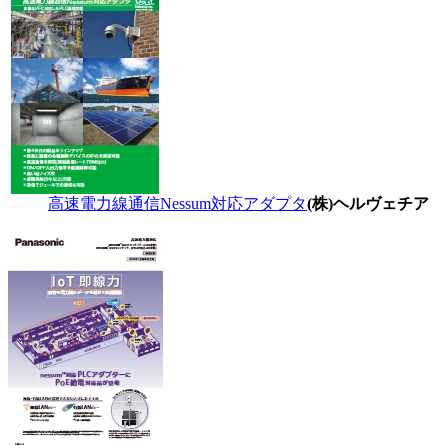
高速電力線通信Nessum対応アダプタ
(株)ヘルヴェチア