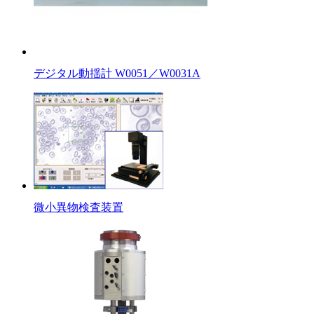
デジタル動揺計 W0051／W0031A
微小異物検査装置