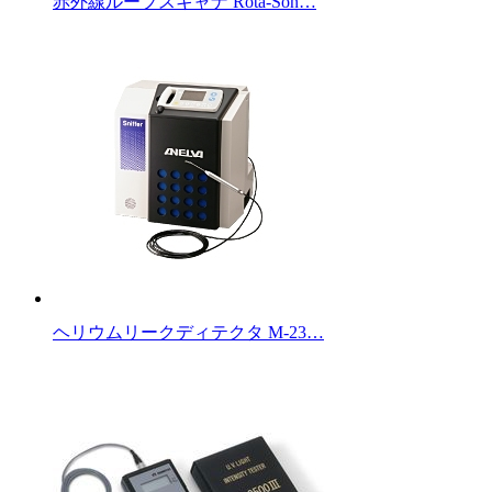
赤外線ループスキャナ Rota-Son…
ヘリウムリークディテクタ M-23…