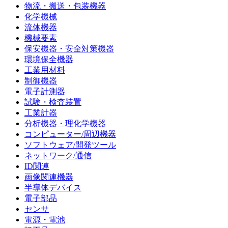
物流・搬送・包装機器
化学機械
流体機器
機械要素
保安機器・安全対策機器
環境保全機器
工業用材料
制御機器
電子計測器
試験・検査装置
工業計器
分析機器・理化学機器
コンピューター/周辺機器
ソフトウェア/開発ツール
ネットワーク/通信
ID関連
画像関連機器
半導体デバイス
電子部品
センサ
電源・電池