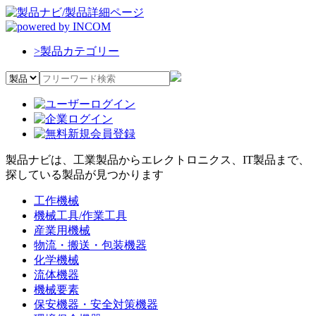
>
製品カテゴリー
製品ナビは、工業製品からエレクトロニクス、IT製品まで、
探している製品が見つかります
工作機械
機械工具/作業工具
産業用機械
物流・搬送・包装機器
化学機械
流体機器
機械要素
保安機器・安全対策機器