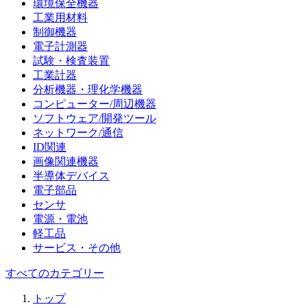
環境保全機器
工業用材料
制御機器
電子計測器
試験・検査装置
工業計器
分析機器・理化学機器
コンピューター/周辺機器
ソフトウェア/開発ツール
ネットワーク/通信
ID関連
画像関連機器
半導体デバイス
電子部品
センサ
電源・電池
軽工品
サービス・その他
すべてのカテゴリー
トップ