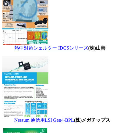
熱中対策シェルター IDCSシリーズ
(株)山善
Nessum 通信用LSI Gen4-BPL
(株)メガチップス