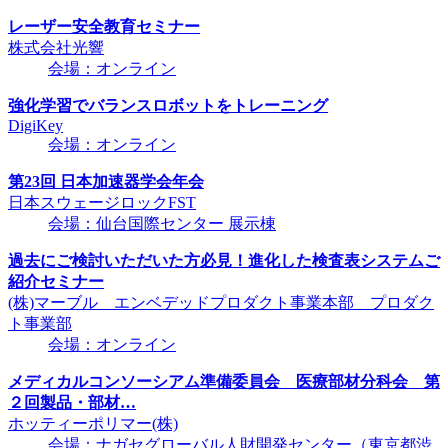
レーザー安全教育セミナー
株式会社光響
会場：オンライン
強化学習でバランスロボットをトレーニング
DigiKey
会場：オンライン
第23回 日本加速器学会年会
日本スウェージロックFST
会場：仙台国際センター 展示棟
過去にご検討いただいた方必見！進化した検査表システムご
紹介セミナー
(株)マーブル エンベデッドプロダクト事業本部 プロダク
ト事業部
会場：オンライン
メディカルコンソーシアム準備委員会 医療部材分科会 第
２回製品・部材…
ホッティーポリマー(株)
会場：ナガセグローバル人財開発センター（東京都渋