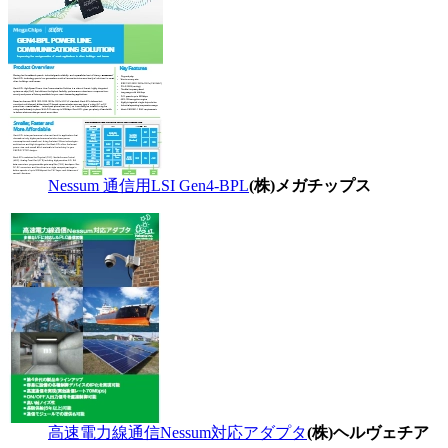
Nessum 通信用LSI Gen4-BPL
(株)メガチップス
高速電力線通信Nessum対応アダプタ
(株)ヘルヴェチア