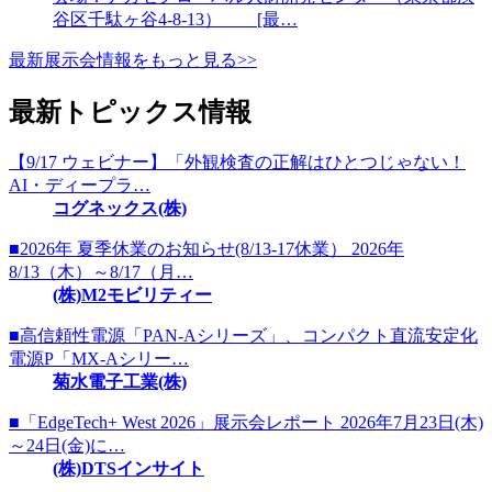
谷区千駄ヶ谷4-8-13） [最…
最新展示会情報をもっと見る>>
最新トピックス情報
【9/17 ウェビナー】「外観検査の正解はひとつじゃない！
AI・ディープラ…
コグネックス(株)
■2026年 夏季休業のお知らせ(8/13-17休業） 2026年
8/13（木）～8/17（月…
(株)M2モビリティー
■高信頼性電源「PAN-Aシリーズ」、コンパクト直流安定化
電源P「MX-Aシリー…
菊水電子工業(株)
■「EdgeTech+ West 2026」展示会レポート 2026年7月23日(木)
～24日(金)に…
(株)DTSインサイト