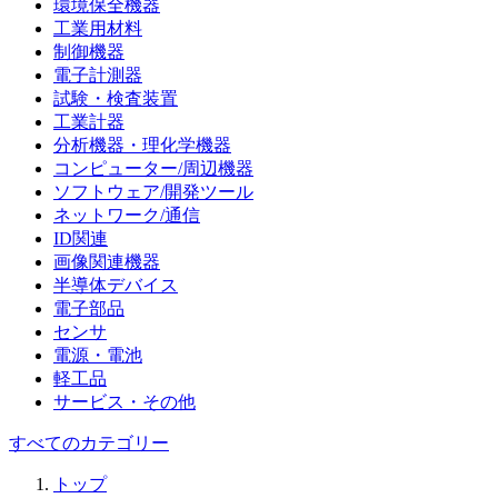
環境保全機器
工業用材料
制御機器
電子計測器
試験・検査装置
工業計器
分析機器・理化学機器
コンピューター/周辺機器
ソフトウェア/開発ツール
ネットワーク/通信
ID関連
画像関連機器
半導体デバイス
電子部品
センサ
電源・電池
軽工品
サービス・その他
すべてのカテゴリー
トップ