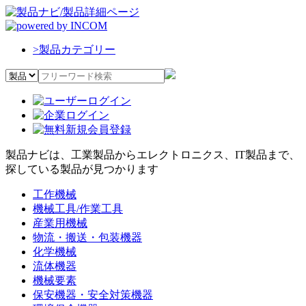
>
製品カテゴリー
製品ナビは、工業製品からエレクトロニクス、IT製品まで、
探している製品が見つかります
工作機械
機械工具/作業工具
産業用機械
物流・搬送・包装機器
化学機械
流体機器
機械要素
保安機器・安全対策機器