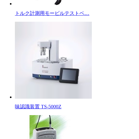
トルク計測用モービルテストベ…
味認識装置 TS-5000Z