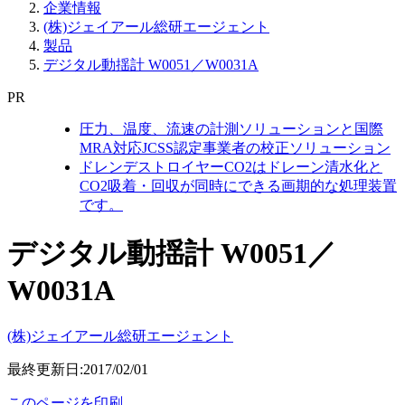
企業情報
(株)ジェイアール総研エージェント
製品
デジタル動揺計 W0051／W0031A
PR
圧力、温度、流速の計測ソリューションと国際
MRA対応JCSS認定事業者の校正ソリューション
ドレンデストロイヤーCO2はドレーン清水化と
CO2吸着・回収が同時にできる画期的な処理装置
です。
デジタル動揺計 W0051／
W0031A
(株)ジェイアール総研エージェント
最終更新日:2017/02/01
このページを印刷