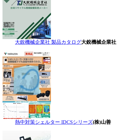
大銳機械企業社 製品カタログ
大銳機械企業社
熱中対策シェルター IDCSシリーズ
(株)山善