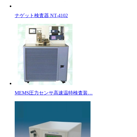
ナゲット検査器 NT-4102
MEMS圧力センサ高速温特検査装…