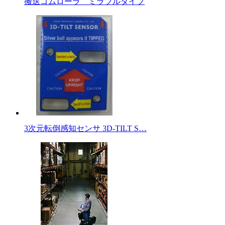
搬送ゴムローラ ミラブルタイプ
3次元転倒感知センサ 3D-TILT S…