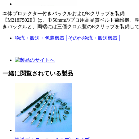
本体プロテクター付きバックルおよびEクリップを装備
【M218F502E】は、巾50mmのプロ用高品質ベルト荷締機。厚
きバックルと、両端には三価クロム製のEクリップを装備して
物流・搬送・包装機器
│
その他物流・搬送機器
│
一緒に閲覧されている製品