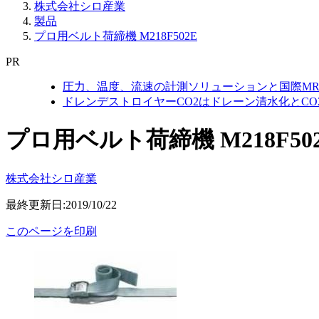
株式会社シロ産業
製品
プロ用ベルト荷締機 M218F502E
PR
圧力、温度、流速の計測ソリューションと国際MR
ドレンデストロイヤーCO2はドレーン清水化とC
プロ用ベルト荷締機 M218F50
株式会社シロ産業
最終更新日:2019/10/22
このページを印刷