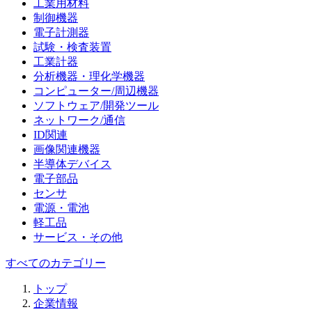
工業用材料
制御機器
電子計測器
試験・検査装置
工業計器
分析機器・理化学機器
コンピューター/周辺機器
ソフトウェア/開発ツール
ネットワーク/通信
ID関連
画像関連機器
半導体デバイス
電子部品
センサ
電源・電池
軽工品
サービス・その他
すべてのカテゴリー
トップ
企業情報