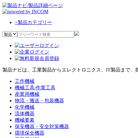
>
製品カテゴリー
製品ナビは、工業製品からエレクトロニクス、IT製品まで、
工作機械
機械工具/作業工具
産業用機械
物流・搬送・包装機器
化学機械
流体機器
機械要素
保安機器・安全対策機器
環境保全機器