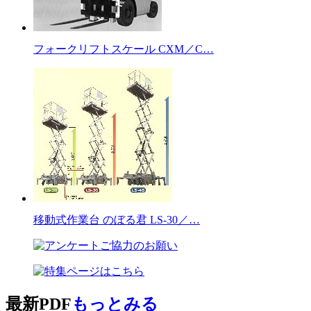
フォークリフトスケール CXM／C…
移動式作業台 のぼる君 LS-30／…
最新PDF
もっとみる