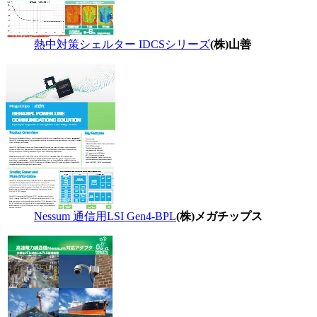
熱中対策シェルター IDCSシリーズ
(株)山善
Nessum 通信用LSI Gen4-BPL
(株)メガチップス