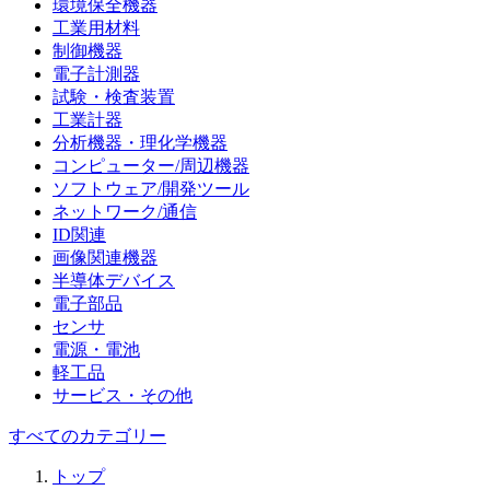
環境保全機器
工業用材料
制御機器
電子計測器
試験・検査装置
工業計器
分析機器・理化学機器
コンピューター/周辺機器
ソフトウェア/開発ツール
ネットワーク/通信
ID関連
画像関連機器
半導体デバイス
電子部品
センサ
電源・電池
軽工品
サービス・その他
すべてのカテゴリー
トップ