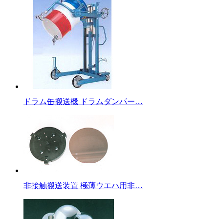
ドラム缶搬送機 ドラムダンパー…
非接触搬送装置 極薄ウエハ用非…