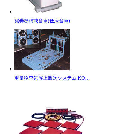
発券機積載台車(低床台車)
重量物空気浮上搬送システム KO…