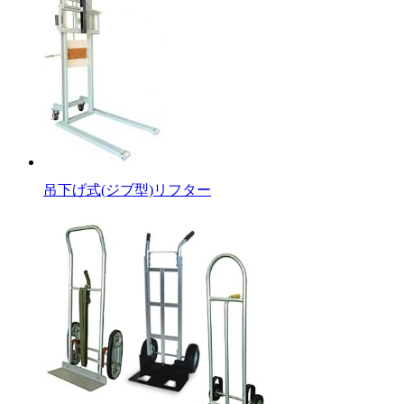
吊下げ式(ジブ型)リフター