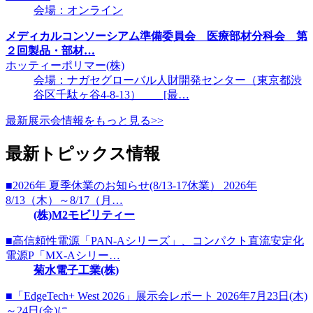
会場：オンライン
メディカルコンソーシアム準備委員会 医療部材分科会 第
２回製品・部材…
ホッティーポリマー(株)
会場：ナガセグローバル人財開発センター（東京都渋
谷区千駄ヶ谷4-8-13） [最…
最新展示会情報をもっと見る>>
最新トピックス情報
■2026年 夏季休業のお知らせ(8/13-17休業） 2026年
8/13（木）～8/17（月…
(株)M2モビリティー
■高信頼性電源「PAN-Aシリーズ」、コンパクト直流安定化
電源P「MX-Aシリー…
菊水電子工業(株)
■「EdgeTech+ West 2026」展示会レポート 2026年7月23日(木)
～24日(金)に…