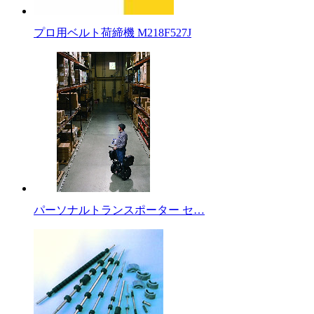
プロ用ベルト荷締機 M218F527J
パーソナルトランスポーター セ…