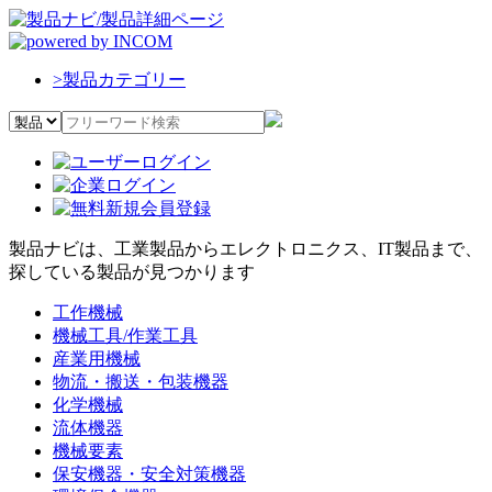
>
製品カテゴリー
製品ナビは、工業製品からエレクトロニクス、IT製品まで、
探している製品が見つかります
工作機械
機械工具/作業工具
産業用機械
物流・搬送・包装機器
化学機械
流体機器
機械要素
保安機器・安全対策機器