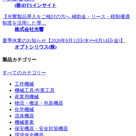
(株)DTSインサイト
【光響製品導入をご検討の方へ 補助金・リース・税制優遇
制度を活用した導…
株式会社光響
夏季休業のお知らせ【2026年8月12日(水)〜8月14日(金)】
オプトシリウス(株)
製品カテゴリー
すべてのカテゴリー
工作機械
機械工具/作業工具
産業用機械
物流・搬送・包装機器
化学機械
流体機器
機械要素
保安機器・安全対策機器
環境保全機器