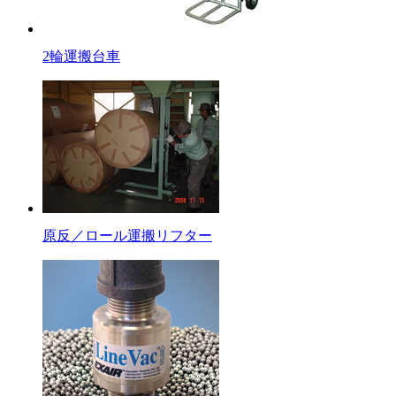
2輪運搬台車
原反／ロール運搬リフター