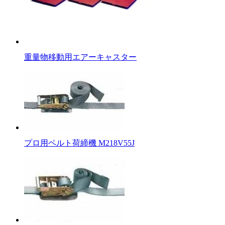
重量物移動用エアーキャスター
プロ用ベルト荷締機 M218V55J