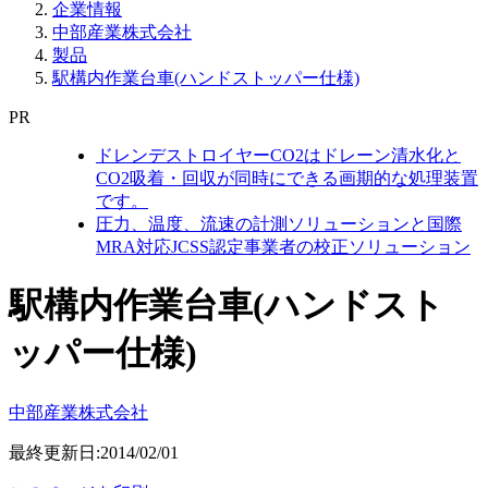
企業情報
中部産業株式会社
製品
駅構内作業台車(ハンドストッパー仕様)
PR
ドレンデストロイヤーCO2はドレーン清水化と
CO2吸着・回収が同時にできる画期的な処理装置
です。
圧力、温度、流速の計測ソリューションと国際
MRA対応JCSS認定事業者の校正ソリューション
駅構内作業台車(ハンドスト
ッパー仕様)
中部産業株式会社
最終更新日:2014/02/01