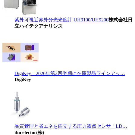
紫外可視近赤外分光光度計 UH9100/UH9200
株式会社日
立ハイテクアナリシス
DigiKey、2026年第2四半期に在庫製品ラインアッ…
DigiKey
品質管理と省エネを両立する圧力露点センサ「LD…
ifm efector(株)