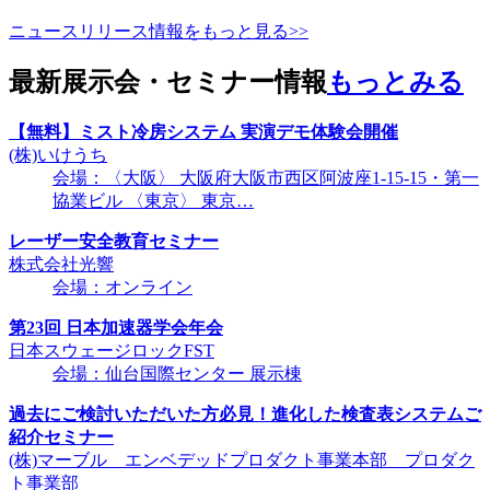
ニュースリリース情報をもっと見る>>
最新展示会・セミナー情報
もっとみる
【無料】ミスト冷房システム 実演デモ体験会開催
(株)いけうち
会場：〈大阪〉 大阪府大阪市西区阿波座1-15-15・第一
協業ビル 〈東京〉 東京…
レーザー安全教育セミナー
株式会社光響
会場：オンライン
第23回 日本加速器学会年会
日本スウェージロックFST
会場：仙台国際センター 展示棟
過去にご検討いただいた方必見！進化した検査表システムご
紹介セミナー
(株)マーブル エンベデッドプロダクト事業本部 プロダク
ト事業部