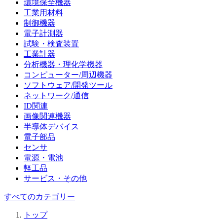
環境保全機器
工業用材料
制御機器
電子計測器
試験・検査装置
工業計器
分析機器・理化学機器
コンピューター/周辺機器
ソフトウェア/開発ツール
ネットワーク/通信
ID関連
画像関連機器
半導体デバイス
電子部品
センサ
電源・電池
軽工品
サービス・その他
すべてのカテゴリー
トップ