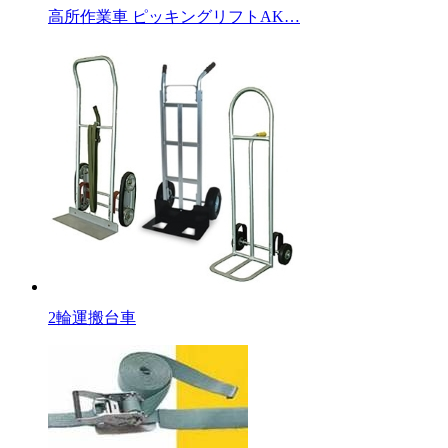
高所作業車 ピッキングリフトAK…
2輪運搬台車