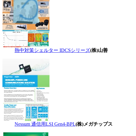
熱中対策シェルター IDCSシリーズ
(株)山善
Nessum 通信用LSI Gen4-BPL
(株)メガチップス