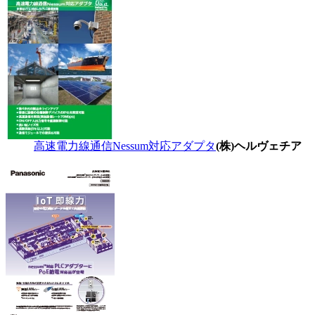
高速電力線通信Nessum対応アダプタ
(株)ヘルヴェチア