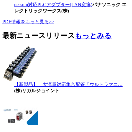
nessum対応PLCアダプター(LAN変換)
パナソニック エ
レクトリックワークス(株)
PDF情報をもっと見る>>
最新ニュースリリース
もっとみる
【新製品】 大流量対応集合配管「ウルトラマニ…
(株)リガルジョイント