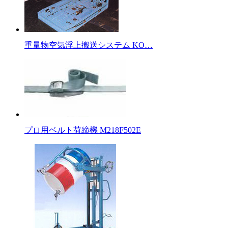
重量物空気浮上搬送システム KO…
プロ用ベルト荷締機 M218F502E