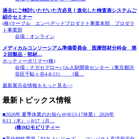
過去にご検討いただいた方必見！進化した検査表システムご
紹介セミナー
(株)マーブル エンベデッドプロダクト事業本部 プロダク
ト事業部
会場：オンライン
メディカルコンソーシアム準備委員会 医療部材分科会 第
２回製品・部材…
ホッティーポリマー(株)
会場：ナガセグローバル人財開発センター（東京都渋
谷区千駄ヶ谷4-8-13） [最…
最新展示会情報をもっと見る>>
最新トピックス情報
■2026年 夏季休業のお知らせ(8/13-17休業） 2026年
8/13（木）～8/17（月…
(株)M2モビリティー
■高信頼性電源「PAN-Aシリーズ」、コンパクト直流安定化