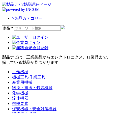
>
製品カテゴリー
製品ナビは、工業製品からエレクトロニクス、IT製品まで、
探している製品が見つかります
工作機械
機械工具/作業工具
産業用機械
物流・搬送・包装機器
化学機械
流体機器
機械要素
保安機器・安全対策機器