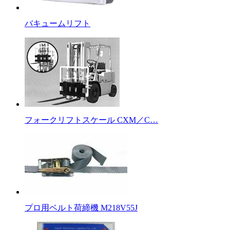
バキュームリフト
フォークリフトスケール CXM／C…
プロ用ベルト荷締機 M218V55J