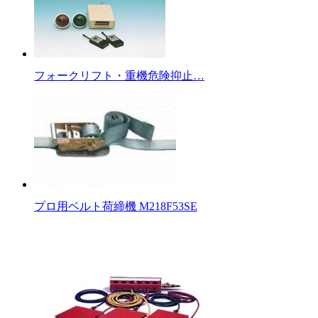
フォークリフト・重機危険抑止…
プロ用ベルト荷締機 M218F53SE