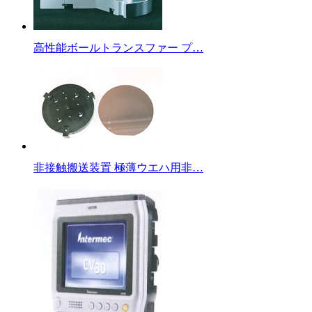
高性能ボールトランスファー プ…
非接触搬送装置 極薄ウエハ用非…