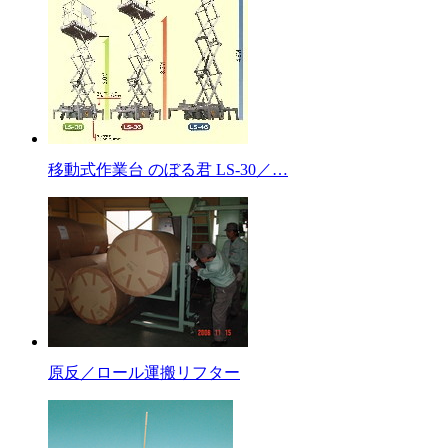
移動式作業台 のぼる君 LS-30／…
原反／ロール運搬リフター