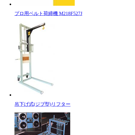
プロ用ベルト荷締機 M218F527J
吊下げ式(ジブ型)リフター