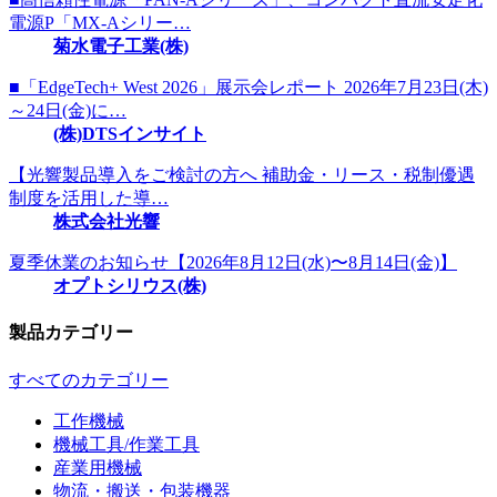
電源P「MX-Aシリー…
菊水電子工業(株)
■「EdgeTech+ West 2026」展示会レポート 2026年7月23日(木)
～24日(金)に…
(株)DTSインサイト
【光響製品導入をご検討の方へ 補助金・リース・税制優遇
制度を活用した導…
株式会社光響
夏季休業のお知らせ【2026年8月12日(水)〜8月14日(金)】
オプトシリウス(株)
製品カテゴリー
すべてのカテゴリー
工作機械
機械工具/作業工具
産業用機械
物流・搬送・包装機器