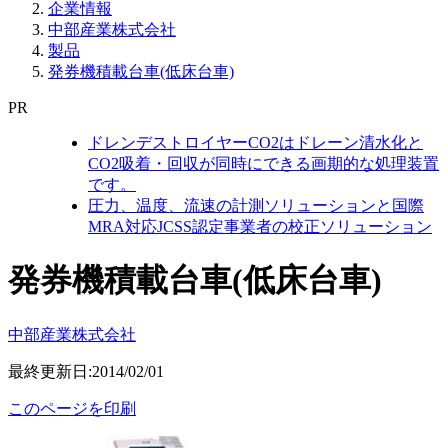
企業情報
中部産業株式会社
製品
発券機積載台車(低床台車)
PR
ドレンデストロイヤーCO2はドレーン清水化と
CO2吸着・回収が同時にできる画期的な処理装置
です。
圧力、温度、流速の計測ソリューションと国際
MRA対応JCSS認定事業者の校正ソリューション
発券機積載台車(低床台車)
中部産業株式会社
最終更新日:2014/02/01
このページを印刷