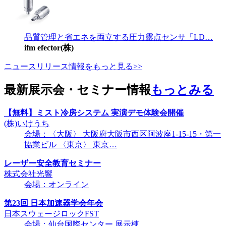
品質管理と省エネを両立する圧力露点センサ「LD…
ifm efector(株)
ニュースリリース情報をもっと見る>>
最新展示会・セミナー情報
もっとみる
【無料】ミスト冷房システム 実演デモ体験会開催
(株)いけうち
会場：〈大阪〉 大阪府大阪市西区阿波座1-15-15・第一
協業ビル 〈東京〉 東京…
レーザー安全教育セミナー
株式会社光響
会場：オンライン
第23回 日本加速器学会年会
日本スウェージロックFST
会場：仙台国際センター 展示棟