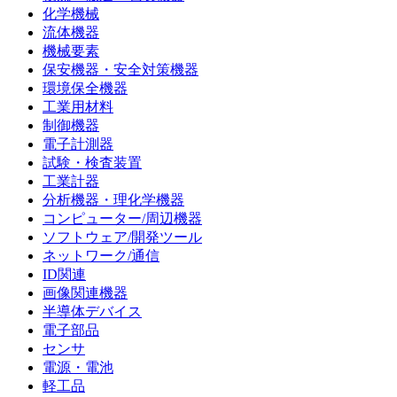
化学機械
流体機器
機械要素
保安機器・安全対策機器
環境保全機器
工業用材料
制御機器
電子計測器
試験・検査装置
工業計器
分析機器・理化学機器
コンピューター/周辺機器
ソフトウェア/開発ツール
ネットワーク/通信
ID関連
画像関連機器
半導体デバイス
電子部品
センサ
電源・電池
軽工品