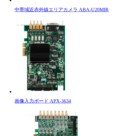
中帯域近赤外線エリアカメラ ABA-U20MIR
画像入力ボード APX-3634