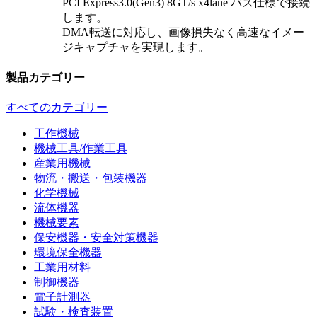
PCI Express3.0(Gen3) 8GT/s x4lane バス仕様で接続
します。
DMA転送に対応し、画像損失なく高速なイメー
ジキャプチャを実現します。
製品カテゴリー
すべてのカテゴリー
工作機械
機械工具/作業工具
産業用機械
物流・搬送・包装機器
化学機械
流体機器
機械要素
保安機器・安全対策機器
環境保全機器
工業用材料
制御機器
電子計測器
試験・検査装置