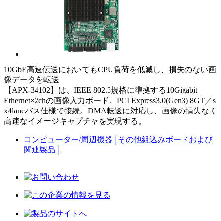
10GbE高速伝送においてもCPU負荷を低減し、損失のない画
像データを転送
【APX-34102】は、IEEE 802.3規格に準拠する10Gigabit
Ethernet×2chの画像入力ボード。PCI Express3.0(Gen3) 8GT／s
x4laneバス仕様で接続。DMA転送に対応し、画像の損失なく
高速なイメージキャプチャを実現する。
コンピューター/周辺機器
│
その他組込みボードおよび
関連製品
│