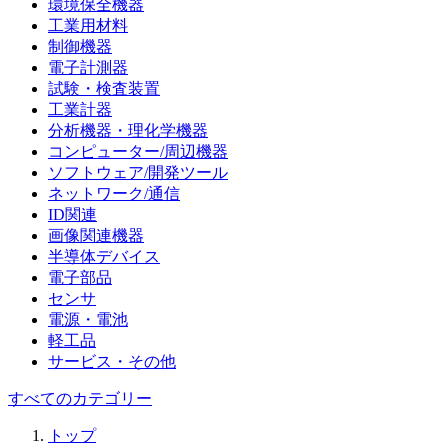
環境保全機器
工業用材料
制御機器
電子計測器
試験・検査装置
工業計器
分析機器・理化学機器
コンピューター/周辺機器
ソフトウェア/開発ツール
ネットワーク/通信
ID関連
画像関連機器
半導体デバイス
電子部品
センサ
電源・電池
軽工品
サービス・その他
すべてのカテゴリー
トップ