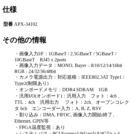
仕様
型番
APX-34102
その他の情報
・画像入力I/F：1GBaseT / 2.5GBaseT / 5GBaseT /
10GBaseT RJ45 x 2ports
・画像入力データ：MONO, Bayer – 8/10/12/14/16bit
RGB - 24/32/36/48bit
・カメラ電源出力：対応規格：IEEE802.3AT Type1 /
Type2(制限あり)
・オンボードメモリ：DDR4 SDRAM 1GB
・汎用I/O(オンボード)：汎用入力 フォト：4ch 、
TTL：4ch 汎用出力 フォト：2ch、オープンコレク
タ 6ch エンコーダー入力：A, B, Z, RSV
・割り込み：DMA, FIFOC, 画像入力開始/終了、
Ethernet, GPIN等
・FPGA温度監視：あり
・システムバス：PCI Express3.0(Gen3) 8.0GT/s x 4