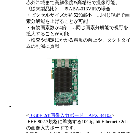
赤外帯域まで高解像度&高精細で撮像可能。
《従来製品比》 ※ABA-013VIRの場合
・ピクセルサイズが約52%縮小 …同じ視野で画
素分解能を上げることが可能
・有効画素数が4倍 …同じ画素分解能で視野を
拡大することが可能
→検査や測定にかかる精度の向上や、タクトタイ
ムの削減に貢献
<
10GbE 2ch画像入力ボード APX-34102
>
IEEE 802.3規格に準拠する10Gigabit Ethernet x2ch
の画像入力ボードです。