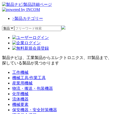
>
製品カテゴリー
製品ナビは、工業製品からエレクトロニクス、IT製品まで、
探している製品が見つかります
工作機械
機械工具/作業工具
産業用機械
物流・搬送・包装機器
化学機械
流体機器
機械要素
保安機器・安全対策機器