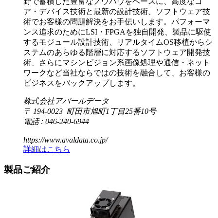
野で蓄積した豊富なノウハウをベースに、高度なコ
ア・デバイス技術と最新の設計技術、ソフトウェア技
術でお客様の問題解決をお手伝いします。パフォーマ
ンス追求のためにLSI・FPGAを独自開発、製品に駆使
するモジュール設計技術、リアルタイムOS移植からシ
ステムのあらゆる階層に対応するソフトウェア開発技
術、さらにマシンビジョン系画像処理や通信・ネット
ワークなど当社ならではの技術を融合して、お客様の
ビジネスをバックアップします。
株式会社アバールデータ
〒 194-0023 町田市旭町1丁目25番10号
電話 : 046-240-6944
https://www.avaldata.co.jp/
詳細はこちら
製品ご紹介