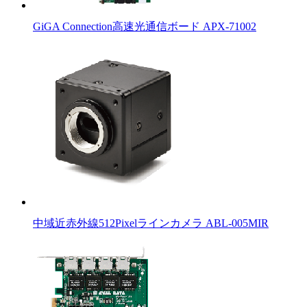
GiGA Connection高速光通信ボード APX-71002
中域近赤外線512Pixelラインカメラ ABL-005MIR