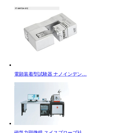
電顕装着型試験器 ナノインデン…
磁気力顕微鏡 スイスプローブ社…