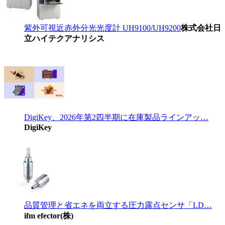
紫外可視近赤外分光光度計 UH9100/UH9200
株式会社日
立ハイテクアナリシス
DigiKey、2026年第2四半期に在庫製品ラインアッ…
DigiKey
品質管理と省エネを両立する圧力露点センサ「LD…
ifm efector(株)