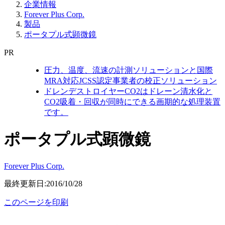
企業情報
Forever Plus Corp.
製品
ポータプル式顕微鏡
PR
圧力、温度、流速の計測ソリューションと国際
MRA対応JCSS認定事業者の校正ソリューション
ドレンデストロイヤーCO2はドレーン清水化と
CO2吸着・回収が同時にできる画期的な処理装置
です。
ポータプル式顕微鏡
Forever Plus Corp.
最終更新日:2016/10/28
このページを印刷