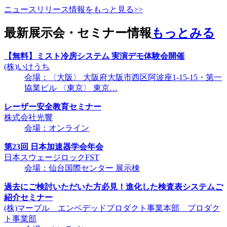
ニュースリリース情報をもっと見る>>
最新展示会・セミナー情報
もっとみる
【無料】ミスト冷房システム 実演デモ体験会開催
(株)いけうち
会場：〈大阪〉 大阪府大阪市西区阿波座1-15-15・第一
協業ビル 〈東京〉 東京…
レーザー安全教育セミナー
株式会社光響
会場：オンライン
第23回 日本加速器学会年会
日本スウェージロックFST
会場：仙台国際センター 展示棟
過去にご検討いただいた方必見！進化した検査表システムご
紹介セミナー
(株)マーブル エンベデッドプロダクト事業本部 プロダク
ト事業部