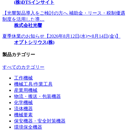
(株)DTSインサイト
【光響製品導入をご検討の方へ 補助金・リース・税制優遇
制度を活用した導…
株式会社光響
夏季休業のお知らせ【2026年8月12日(水)〜8月14日(金)】
オプトシリウス(株)
製品カテゴリー
すべてのカテゴリー
工作機械
機械工具/作業工具
産業用機械
物流・搬送・包装機器
化学機械
流体機器
機械要素
保安機器・安全対策機器
環境保全機器