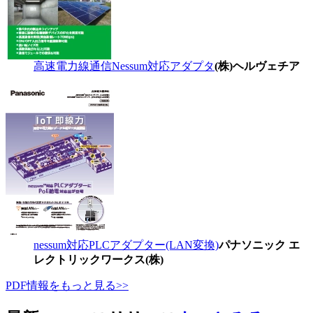
高速電力線通信Nessum対応アダプタ
(株)ヘルヴェチア
nessum対応PLCアダプター(LAN変換)
パナソニック エ
レクトリックワークス(株)
PDF情報をもっと見る>>