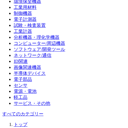
環境保全機器
工業用材料
制御機器
電子計測器
試験・検査装置
工業計器
分析機器・理化学機器
コンピューター/周辺機器
ソフトウェア/開発ツール
ネットワーク/通信
ID関連
画像関連機器
半導体デバイス
電子部品
センサ
電源・電池
軽工品
サービス・その他
すべてのカテゴリー
トップ