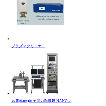
プラズマクリーナー
高速(動画)原子間力顕微鏡 NANO…