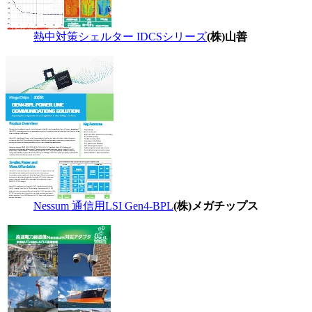
熱中対策シェルター IDCSシリーズ
(株)山善
Nessum 通信用LSI Gen4-BPL
(株)メガチップス