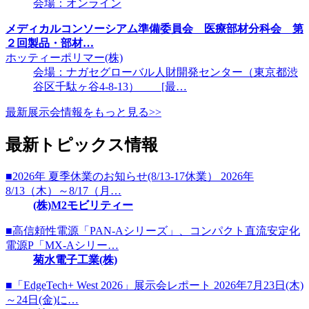
会場：オンライン
メディカルコンソーシアム準備委員会 医療部材分科会 第
２回製品・部材…
ホッティーポリマー(株)
会場：ナガセグローバル人財開発センター（東京都渋
谷区千駄ヶ谷4-8-13） [最…
最新展示会情報をもっと見る>>
最新トピックス情報
■2026年 夏季休業のお知らせ(8/13-17休業） 2026年
8/13（木）～8/17（月…
(株)M2モビリティー
■高信頼性電源「PAN-Aシリーズ」、コンパクト直流安定化
電源P「MX-Aシリー…
菊水電子工業(株)
■「EdgeTech+ West 2026」展示会レポート 2026年7月23日(木)
～24日(金)に…