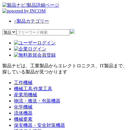
>
製品カテゴリー
製品ナビは、工業製品からエレクトロニクス、IT製品まで、
探している製品が見つかります
工作機械
機械工具/作業工具
産業用機械
物流・搬送・包装機器
化学機械
流体機器
機械要素
保安機器・安全対策機器