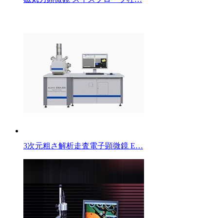
3次元粗さ解析走査電子顕微鏡 E…