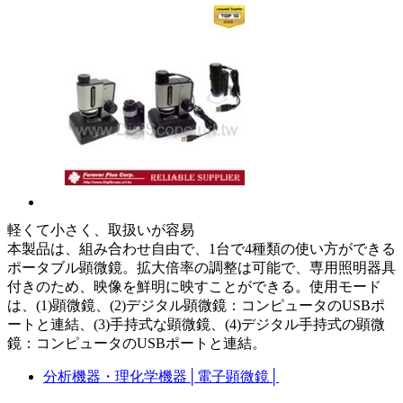
軽くて小さく、取扱いが容易
本製品は、組み合わせ自由で、1台で4種類の使い方ができる
ポータブル顕微鏡。拡大倍率の調整は可能で、専用照明器具
付きのため、映像を鮮明に映すことができる。使用モード
は、(1)顕微鏡、(2)デジタル顕微鏡：コンピュータのUSBポ
ートと連結、(3)手持式な顕微鏡、(4)デジタル手持式の顕微
鏡：コンピュータのUSBポートと連結。
分析機器・理化学機器
│
電子顕微鏡
│