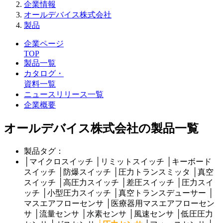
企業情報
オールデバイス株式会社
製品
企業ページ
TOP
製品一覧
カタログ・
資料一覧
ニュースリリース一覧
企業概要
オールデバイス株式会社の製品一覧
製品タグ：
│
マイクロスイッチ
│
リミットスイッチ
│
キーボード
スイッチ
│
防爆スイッチ
│
圧力トランスミッタ
│
真空
スイッチ
│
高圧力スイッチ
│
差圧スイッチ
│
圧力スイ
ッチ
│
小型圧力スイッチ
│
真空トランスデューサー
│
マスエアフローセンサ
│
医療器用マスエアフローセン
サ
│
流量センサ
│
水素センサ
│
風速センサ
│
低圧圧力