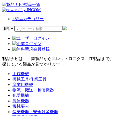
>
製品カテゴリー
製品ナビは、工業製品からエレクトロニクス、IT製品まで、
探している製品が見つかります
工作機械
機械工具/作業工具
産業用機械
物流・搬送・包装機器
化学機械
流体機器
機械要素
保安機器・安全対策機器