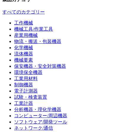
すべてのカテゴリー
工作機械
機械工具/作業工具
産業用機械
物流・搬送・包装機器
化学機械
流体機器
機械要素
保安機器・安全対策機器
環境保全機器
工業用材料
制御機器
電子計測器
試験・検査装置
工業計器
分析機器・理化学機器
コンピューター/周辺機器
ソフトウェア/開発ツール
ネットワーク/通信