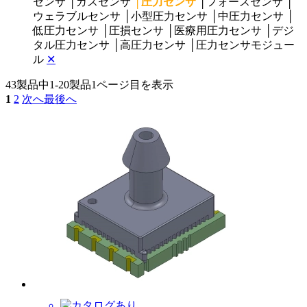
センサ
│
ガスセンサ
│
圧力センサ
│
フォースセンサ
│
ウェラブルセンサ
│
小型圧力センサ
│
中圧力センサ
│
低圧力センサ
│
圧損センサ
│
医療用圧力センサ
│
デジ
タル圧力センサ
│
高圧力センサ
│
圧力センサモジュー
ル
✕
43製品中
1-20製品
1ページ目を表示
1
2
次へ
最後へ