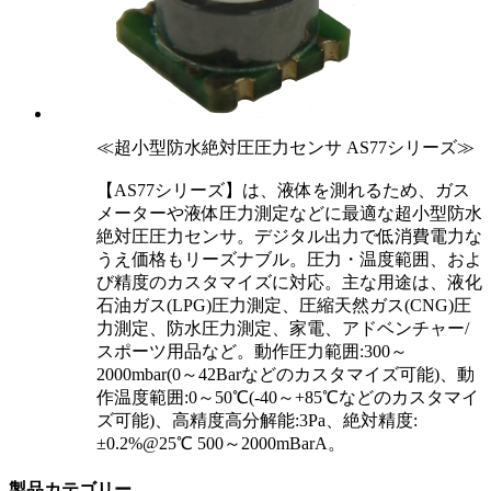
≪超小型防水絶対圧圧力センサ AS77シリーズ≫
【AS77シリーズ】は、液体を測れるため、ガス
メーターや液体圧力測定などに最適な超小型防水
絶対圧圧力センサ。デジタル出力で低消費電力な
うえ価格もリーズナブル。圧力・温度範囲、およ
び精度のカスタマイズに対応。主な用途は、液化
石油ガス(LPG)圧力測定、圧縮天然ガス(CNG)圧
力測定、防水圧力測定、家電、アドベンチャー/
スポーツ用品など。動作圧力範囲:300～
2000mbar(0～42Barなどのカスタマイズ可能)、動
作温度範囲:0～50℃(-40～+85℃などのカスタマイ
ズ可能)、高精度高分解能:3Pa、絶対精度:
±0.2%@25℃ 500～2000mBarA。
製品カテゴリー