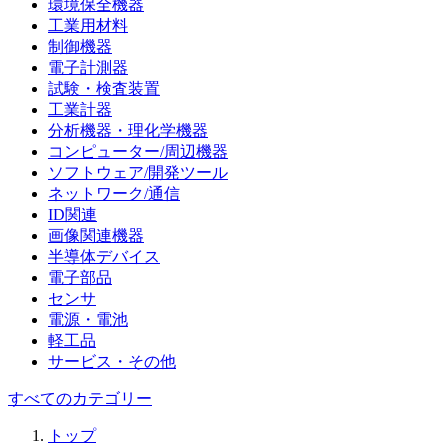
環境保全機器
工業用材料
制御機器
電子計測器
試験・検査装置
工業計器
分析機器・理化学機器
コンピューター/周辺機器
ソフトウェア/開発ツール
ネットワーク/通信
ID関連
画像関連機器
半導体デバイス
電子部品
センサ
電源・電池
軽工品
サービス・その他
すべてのカテゴリー
トップ