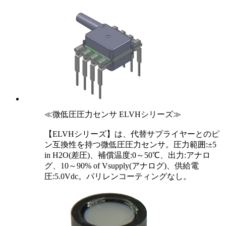
≪微低圧圧力センサ ELVHシリーズ≫
【ELVHシリーズ】は、代替サプライヤーとのピ
ン互換性を持つ微低圧圧力センサ。圧力範囲:±5
in H2O(差圧)、補償温度:0～50℃、出力:アナロ
グ、10～90% of Vsupply(アナログ)、供給電
圧:5.0Vdc。パリレンコーティングなし。