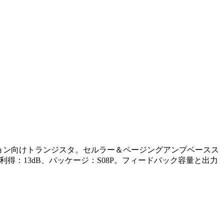
ション向けトランジスタ。セルラー＆ページングアンプベースス
利得：13dB、パッケージ：S08P。フィードバック容量と出力