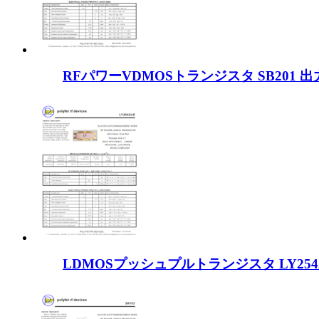
RFパワーVDMOSトランジスタ SB201 出
LDMOSプッシュプルトランジスタ LY254