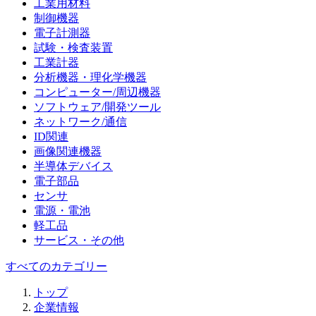
工業用材料
制御機器
電子計測器
試験・検査装置
工業計器
分析機器・理化学機器
コンピューター/周辺機器
ソフトウェア/開発ツール
ネットワーク/通信
ID関連
画像関連機器
半導体デバイス
電子部品
センサ
電源・電池
軽工品
サービス・その他
すべてのカテゴリー
トップ
企業情報