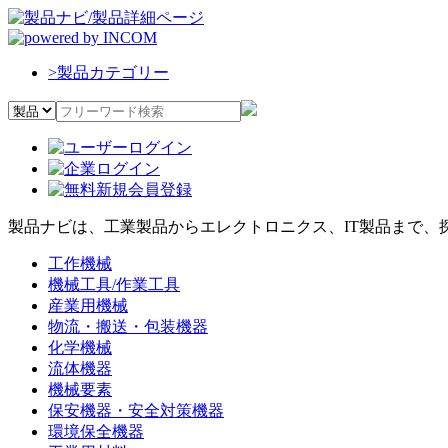
>
製品カテゴリー
製品ナビは、工業製品からエレクトロニクス、IT製品まで、
工作機械
機械工具/作業工具
産業用機械
物流・搬送・包装機器
化学機械
流体機器
機械要素
保安機器・安全対策機器
環境保全機器