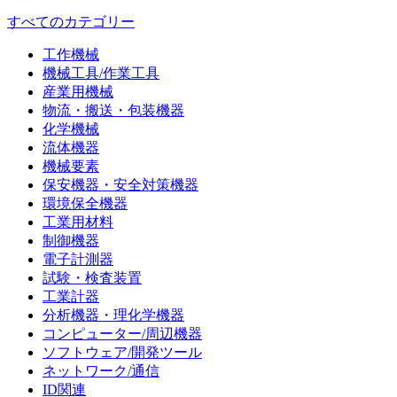
すべてのカテゴリー
工作機械
機械工具/作業工具
産業用機械
物流・搬送・包装機器
化学機械
流体機器
機械要素
保安機器・安全対策機器
環境保全機器
工業用材料
制御機器
電子計測器
試験・検査装置
工業計器
分析機器・理化学機器
コンピューター/周辺機器
ソフトウェア/開発ツール
ネットワーク/通信
ID関連