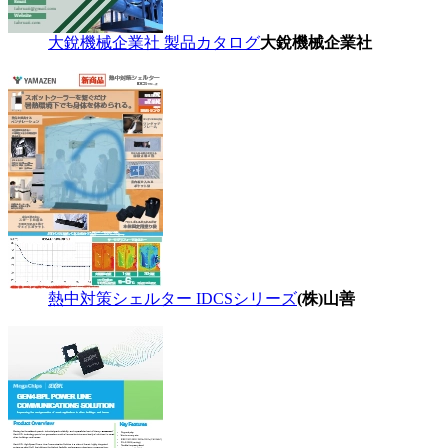
大銳機械企業社 製品カタログ
大銳機械企業社
熱中対策シェルター IDCSシリーズ
(株)山善