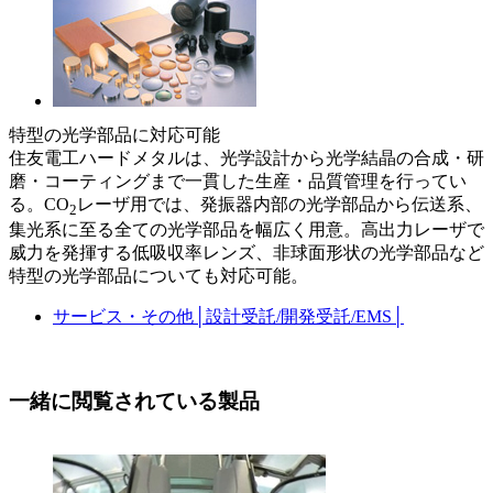
特型の光学部品に対応可能
住友電工ハードメタルは、光学設計から光学結晶の合成・研
磨・コーティングまで一貫した生産・品質管理を行ってい
る。CO
レーザ用では、発振器内部の光学部品から伝送系、
2
集光系に至る全ての光学部品を幅広く用意。高出力レーザで
威力を発揮する低吸収率レンズ、非球面形状の光学部品など
特型の光学部品についても対応可能。
サービス・その他
│
設計受託/開発受託/EMS
│
一緒に閲覧されている製品