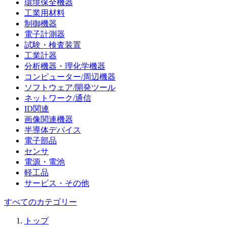
環境保全機器
工業用材料
制御機器
電子計測器
試験・検査装置
工業計器
分析機器・理化学機器
コンピューター/周辺機器
ソフトウェア/開発ツール
ネットワーク/通信
ID関連
画像関連機器
半導体デバイス
電子部品
センサ
電源・電池
軽工品
サービス・その他
すべてのカテゴリー
トップ