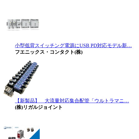
小型低背スイッチング電源にUSB PD対応モデル新…
フエニックス・コンタクト(株)
【新製品】 大流量対応集合配管「ウルトラマニ…
(株)リガルジョイント