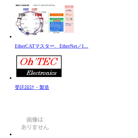
EtherCATマスター、EtherNet／I…
受託設計・製造