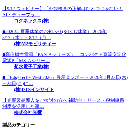
【9/17 ウェビナー】「外観検査の正解はひとつじゃない！
AI・ディープラ…
コグネックス(株)
■2026年 夏季休業のお知らせ(8/13-17休業） 2026年
8/13（木）～8/17（月…
(株)M2モビリティー
■高信頼性電源「PAN-Aシリーズ」、コンパクト直流安定化
電源P「MX-Aシリー…
菊水電子工業(株)
■「EdgeTech+ West 2026」展示会レポート 2026年7月23日(木)
～24日(金)に…
(株)DTSインサイト
【光響製品導入をご検討の方へ 補助金・リース・税制優遇
制度を活用した導…
株式会社光響
製品カテゴリー