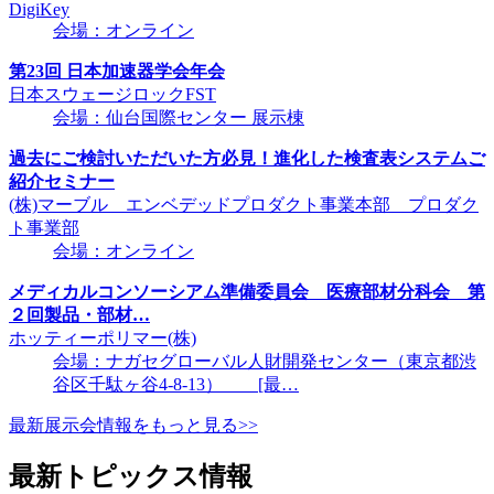
DigiKey
会場：オンライン
第23回 日本加速器学会年会
日本スウェージロックFST
会場：仙台国際センター 展示棟
過去にご検討いただいた方必見！進化した検査表システムご
紹介セミナー
(株)マーブル エンベデッドプロダクト事業本部 プロダク
ト事業部
会場：オンライン
メディカルコンソーシアム準備委員会 医療部材分科会 第
２回製品・部材…
ホッティーポリマー(株)
会場：ナガセグローバル人財開発センター（東京都渋
谷区千駄ヶ谷4-8-13） [最…
最新展示会情報をもっと見る>>
最新トピックス情報