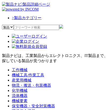
>
製品カテゴリー
製品ナビは、工業製品からエレクトロニクス、IT製品まで、
探している製品が見つかります
工作機械
機械工具/作業工具
産業用機械
物流・搬送・包装機器
化学機械
流体機器
機械要素
保安機器・安全対策機器