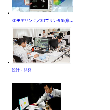
3Dモデリング／3DプリンタSI(導…
設計・開発