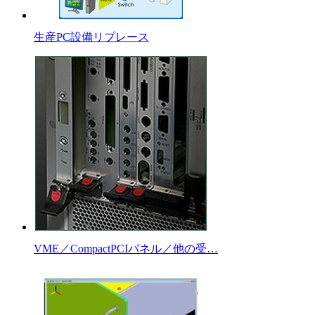
生産PC設備リプレース
VME／CompactPCIパネル／他の受…