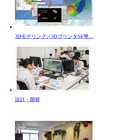
3Dモデリング／3DプリンタSI(導…
設計・開発