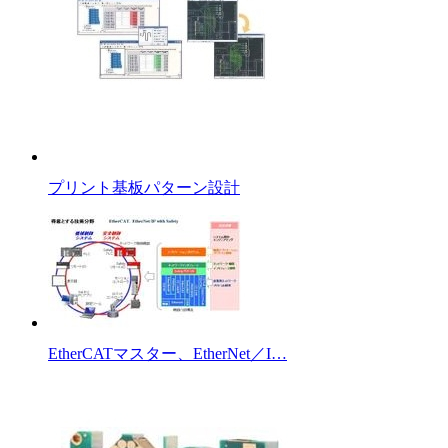
プリント基板パターン設計
EtherCATマスター、EtherNet／I…