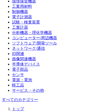
環境保全機器
工業用材料
制御機器
電子計測器
試験・検査装置
工業計器
分析機器・理化学機器
コンピューター/周辺機器
ソフトウェア/開発ツール
ネットワーク/通信
ID関連
画像関連機器
半導体デバイス
電子部品
センサ
電源・電池
軽工品
サービス・その他
すべてのカテゴリー
トップ