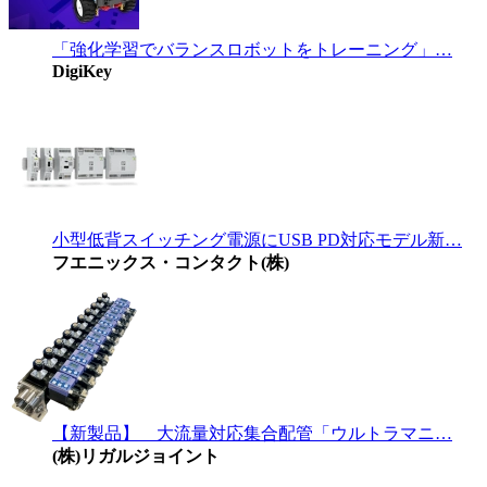
「強化学習でバランスロボットをトレーニング」…
DigiKey
小型低背スイッチング電源にUSB PD対応モデル新…
フエニックス・コンタクト(株)
【新製品】 大流量対応集合配管「ウルトラマニ…
(株)リガルジョイント