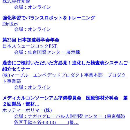
株式会社光響
会場：オンライン
強化学習でバランスロボットをトレーニング
DigiKey
会場：オンライン
第23回 日本加速器学会年会
日本スウェージロックFST
会場：仙台国際センター 展示棟
過去にご検討いただいた方必見！進化した検査表システムご
紹介セミナー
(株)マーブル エンベデッドプロダクト事業本部 プロダク
ト事業部
会場：オンライン
メディカルコンソーシアム準備委員会 医療部材分科会 第
２回製品・部材…
ホッティーポリマー(株)
会場：ナガセグローバル人財開発センター（東京都渋
谷区千駄ヶ谷4-8-13） [最…