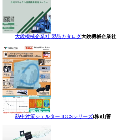
大銳機械企業社 製品カタログ
大銳機械企業社
熱中対策シェルター IDCSシリーズ
(株)山善