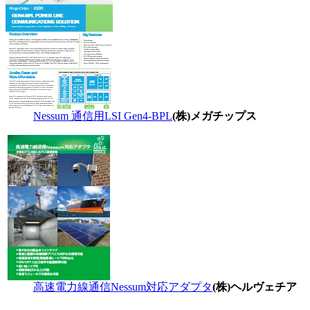
Nessum 通信用LSI Gen4-BPL
(株)メガチップス
高速電力線通信Nessum対応アダプタ
(株)ヘルヴェチア