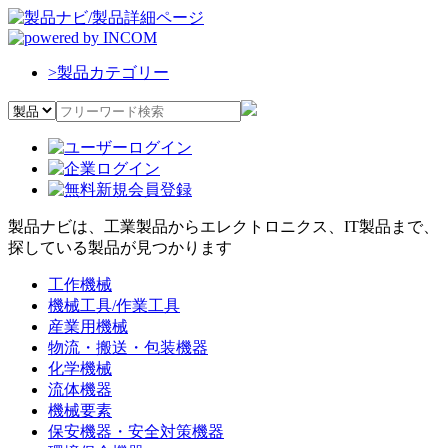
>
製品カテゴリー
製品ナビは、工業製品からエレクトロニクス、IT製品まで、
探している製品が見つかります
工作機械
機械工具/作業工具
産業用機械
物流・搬送・包装機器
化学機械
流体機器
機械要素
保安機器・安全対策機器