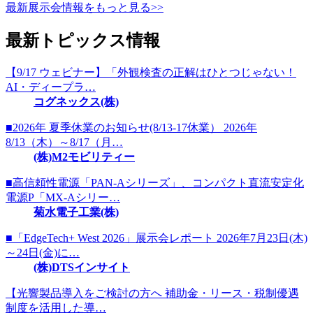
最新展示会情報をもっと見る>>
最新トピックス情報
【9/17 ウェビナー】「外観検査の正解はひとつじゃない！
AI・ディープラ…
コグネックス(株)
■2026年 夏季休業のお知らせ(8/13-17休業） 2026年
8/13（木）～8/17（月…
(株)M2モビリティー
■高信頼性電源「PAN-Aシリーズ」、コンパクト直流安定化
電源P「MX-Aシリー…
菊水電子工業(株)
■「EdgeTech+ West 2026」展示会レポート 2026年7月23日(木)
～24日(金)に…
(株)DTSインサイト
【光響製品導入をご検討の方へ 補助金・リース・税制優遇
制度を活用した導…