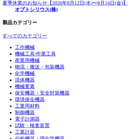
夏季休業のお知らせ【2026年8月12日(水)〜8月14日(金)】
オプトシリウス(株)
製品カテゴリー
すべてのカテゴリー
工作機械
機械工具/作業工具
産業用機械
物流・搬送・包装機器
化学機械
流体機器
機械要素
保安機器・安全対策機器
環境保全機器
工業用材料
制御機器
電子計測器
試験・検査装置
工業計器
分析機器・理化学機器