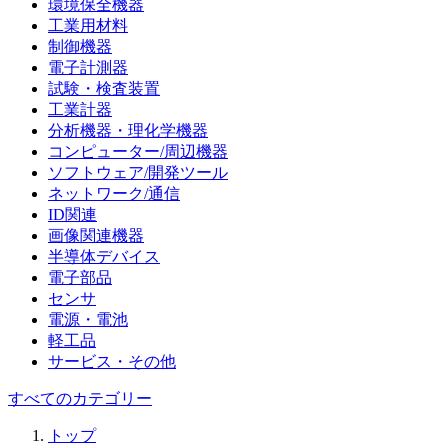
環境保全機器
工業用材料
制御機器
電子計測器
試験・検査装置
工業計器
分析機器・理化学機器
コンピューター/周辺機器
ソフトウェア/開発ツール
ネットワーク/通信
ID関連
画像関連機器
半導体デバイス
電子部品
センサ
電源・電池
軽工品
サービス・その他
すべてのカテゴリー
トップ