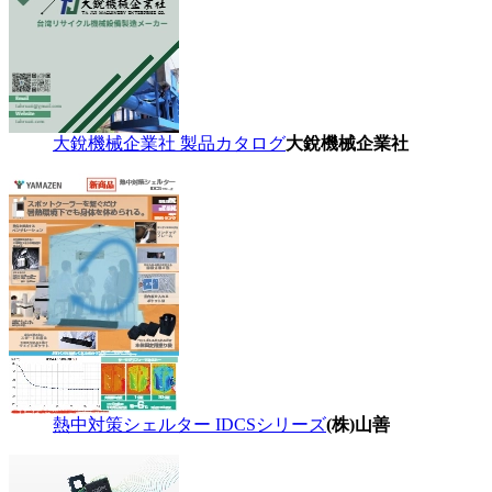
大銳機械企業社 製品カタログ
大銳機械企業社
熱中対策シェルター IDCSシリーズ
(株)山善