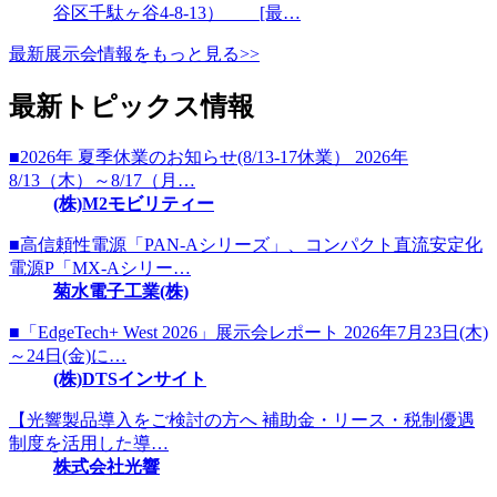
谷区千駄ヶ谷4-8-13） [最…
最新展示会情報をもっと見る>>
最新トピックス情報
■2026年 夏季休業のお知らせ(8/13-17休業） 2026年
8/13（木）～8/17（月…
(株)M2モビリティー
■高信頼性電源「PAN-Aシリーズ」、コンパクト直流安定化
電源P「MX-Aシリー…
菊水電子工業(株)
■「EdgeTech+ West 2026」展示会レポート 2026年7月23日(木)
～24日(金)に…
(株)DTSインサイト
【光響製品導入をご検討の方へ 補助金・リース・税制優遇
制度を活用した導…
株式会社光響