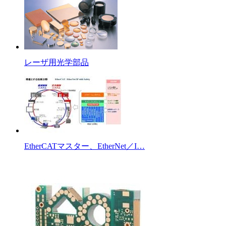
レーザ用光学部品
EtherCATマスター、EtherNet／I…