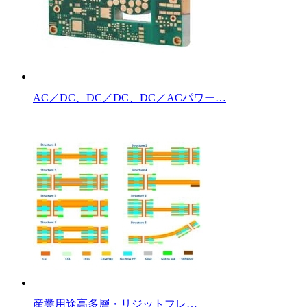
AC／DC、DC／DC、DC／ACパワー…
産業用途高多層・リジットフレ…