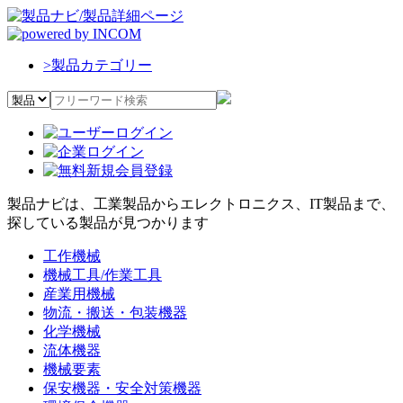
>
製品カテゴリー
製品ナビは、工業製品からエレクトロニクス、IT製品まで、
探している製品が見つかります
工作機械
機械工具/作業工具
産業用機械
物流・搬送・包装機器
化学機械
流体機器
機械要素
保安機器・安全対策機器