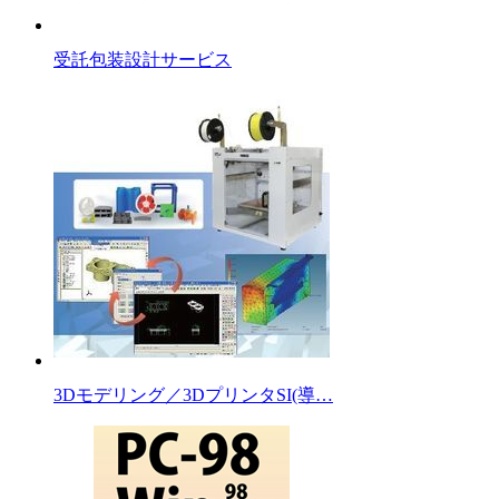
受託包装設計サービス
3Dモデリング／3DプリンタSI(導…