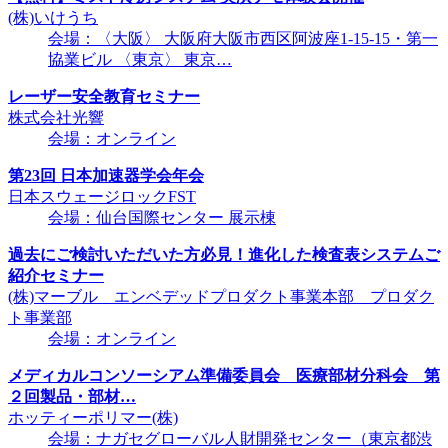
(株)いけうち
会場：〈大阪〉 大阪府大阪市西区阿波座1-15-15・第一
協業ビル 〈東京〉 東京…
レーザー安全教育セミナー
株式会社光響
会場：オンライン
第23回 日本加速器学会年会
日本スウェージロックFST
会場：仙台国際センター 展示棟
過去にご検討いただいた方必見！進化した検査表システムご
紹介セミナー
(株)マーブル エンベデッドプロダクト事業本部 プロダク
ト事業部
会場：オンライン
メディカルコンソーシアム準備委員会 医療部材分科会 第
２回製品・部材…
ホッティーポリマー(株)
会場：ナガセグローバル人財開発センター（東京都渋