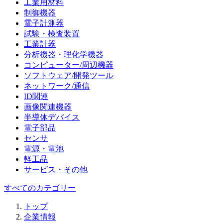
工業用材料
制御機器
電子計測器
試験・検査装置
工業計器
分析機器・理化学機器
コンピューター/周辺機器
ソフトウェア/開発ツール
ネットワーク/通信
ID関連
画像関連機器
半導体デバイス
電子部品
センサ
電源・電池
軽工品
サービス・その他
すべてのカテゴリー
トップ
企業情報