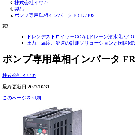
株式会社イワキ
製品
ポンプ専用単相インバータ FR-D710S
PR
ドレンデストロイヤーCO2はドレーン清水化とC
圧力、温度、流速の計測ソリューションと国際MR
ポンプ専用単相インバータ FR-D
株式会社イワキ
最終更新日:2025/10/31
このページを印刷