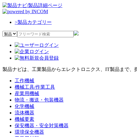
>
製品カテゴリー
製品ナビは、工業製品からエレクトロニクス、IT製品まで、
工作機械
機械工具/作業工具
産業用機械
物流・搬送・包装機器
化学機械
流体機器
機械要素
保安機器・安全対策機器
環境保全機器