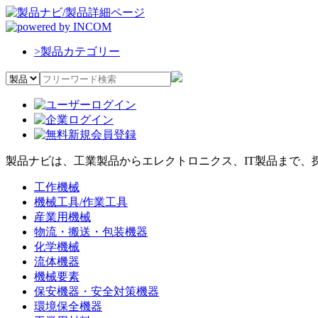
>
製品カテゴリー
製品ナビは、工業製品からエレクトロニクス、IT製品まで、
工作機械
機械工具/作業工具
産業用機械
物流・搬送・包装機器
化学機械
流体機器
機械要素
保安機器・安全対策機器
環境保全機器