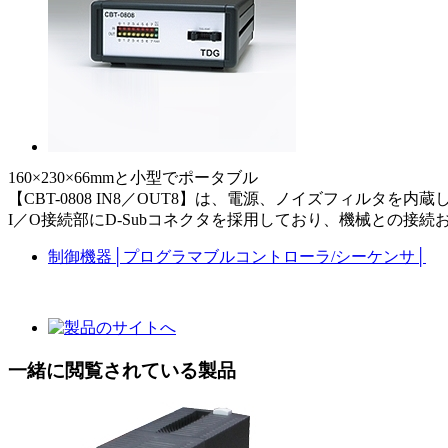
160×230×66mmと小型でポータブル
【CBT-0808 IN8／OUT8】は、電源、ノイズフィルタを
I／O接続部にD-Subコネクタを採用しており、機械との
制御機器
│
プログラマブルコントローラ/シーケンサ
│
一緒に閲覧されている製品