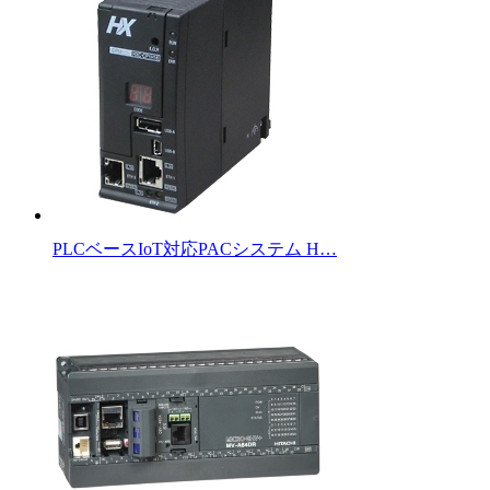
PLCベースIoT対応PACシステム H…