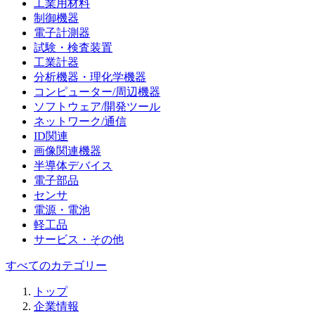
工業用材料
制御機器
電子計測器
試験・検査装置
工業計器
分析機器・理化学機器
コンピューター/周辺機器
ソフトウェア/開発ツール
ネットワーク/通信
ID関連
画像関連機器
半導体デバイス
電子部品
センサ
電源・電池
軽工品
サービス・その他
すべてのカテゴリー
トップ
企業情報